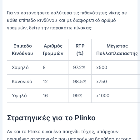
Για να κατανοήσετε καλύτερα τις πιθανότητες νίκης σε
κάθε επίπεδο κινδύνου και με διαφορετικό αριθμό
γραμμών, δείτε την παρακάτω πίνακας:
Επίπεδο
Αριθμός
RTP
Μέγιστος
Κινδύνου
Γραμμών
(%)
Πολλαπλασιαστής
Χαμηλό
8
97.2%
x500
Κανονικό
12
98.5%
x750
Υψηλό
16
99%
x1000
Στρατηγικές για το Plinko
Αν και το Plinko είναι ένα παιχνίδι τύχης, υπάρχουν
ορισμένες στρατηγικές που μπορούν να βοηθήσουν τους