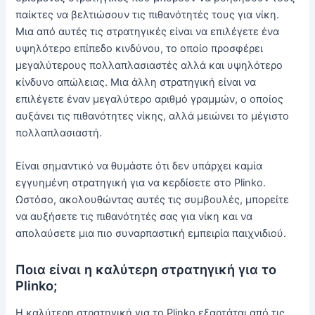
παίκτες να βελτιώσουν τις πιθανότητές τους για νίκη.
Μια από αυτές τις στρατηγικές είναι να επιλέγετε ένα
υψηλότερο επίπεδο κινδύνου, το οποίο προσφέρει
μεγαλύτερους πολλαπλασιαστές αλλά και υψηλότερο
κίνδυνο απώλειας. Μια άλλη στρατηγική είναι να
επιλέγετε έναν μεγαλύτερο αριθμό γραμμών, ο οποίος
αυξάνει τις πιθανότητες νίκης, αλλά μειώνει το μέγιστο
πολλαπλασιαστή.
Είναι σημαντικό να θυμάστε ότι δεν υπάρχει καμία
εγγυημένη στρατηγική για να κερδίσετε στο Plinko.
Ωστόσο, ακολουθώντας αυτές τις συμβουλές, μπορείτε
να αυξήσετε τις πιθανότητές σας για νίκη και να
απολαύσετε μια πιο συναρπαστική εμπειρία παιχνιδιού.
Ποια είναι η καλύτερη στρατηγική για το
Plinko;
Η καλύτερη στρατηγική για το Plinko εξαρτάται από τις