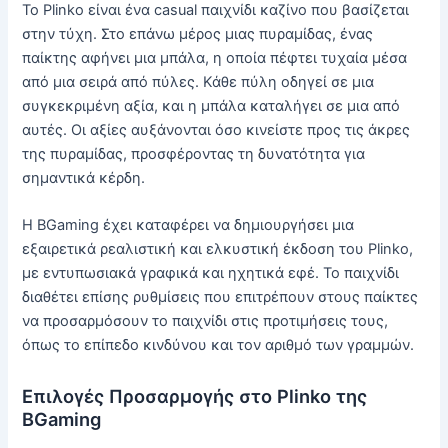
Το Plinko είναι ένα casual παιχνίδι καζίνο που βασίζεται
στην τύχη. Στο επάνω μέρος μιας πυραμίδας, ένας
παίκτης αφήνει μια μπάλα, η οποία πέφτει τυχαία μέσα
από μια σειρά από πύλες. Κάθε πύλη οδηγεί σε μια
συγκεκριμένη αξία, και η μπάλα καταλήγει σε μια από
αυτές. Οι αξίες αυξάνονται όσο κινείστε προς τις άκρες
της πυραμίδας, προσφέροντας τη δυνατότητα για
σημαντικά κέρδη.
Η BGaming έχει καταφέρει να δημιουργήσει μια
εξαιρετικά ρεαλιστική και ελκυστική έκδοση του Plinko,
με εντυπωσιακά γραφικά και ηχητικά εφέ. Το παιχνίδι
διαθέτει επίσης ρυθμίσεις που επιτρέπουν στους παίκτες
να προσαρμόσουν το παιχνίδι στις προτιμήσεις τους,
όπως το επίπεδο κινδύνου και τον αριθμό των γραμμών.
Επιλογές Προσαρμογής στο Plinko της
BGaming