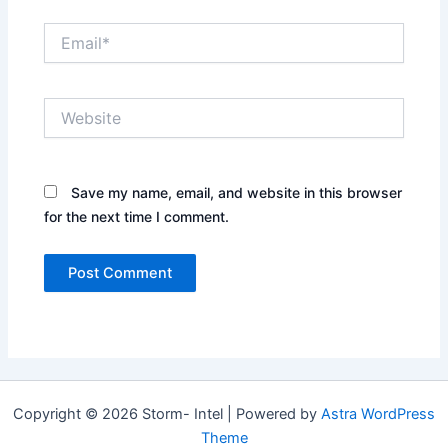
Email*
Website
Save my name, email, and website in this browser
for the next time I comment.
Copyright © 2026 Storm- Intel | Powered by
Astra WordPress
Theme