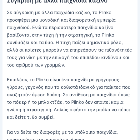
Σύγκριση με άλλα παιχνίδια καζίνο
Σε σύγκριση με άλλα παιχνίδια καζίνο, το Plinko
προσφέρει μια μοναδική και διαφορετική εμπειρία
παιχνιδιού. Ενώ τα περισσότερα παιχνίδια καζίνο
βασίζονται στην τύχη ή την στρατηγική, το Plinko
συνδυάζει και τα δύο. Η τύχη παίζει σημαντικό ρόλο,
αλλά οι παίκτες μπορούν να επηρεάσουν τις πιθανότητές
τους για νίκη με την επιλογή του επιπέδου κινδύνου και
του αριθμού των γραμμών.
Επιπλέον, το Plinko είναι ένα παιχνίδι με γρήγορους
γύρους, γεγονός που το καθιστά ιδανικό για παίκτες που
αναζητούν άμεση δράση. Σε αντίθεση με παιχνίδια όπως
το πόκερ ή το μπλακτζάκ, το Plinko δεν απαιτεί καμία
γνώση ή στρατηγική. Απλώς αφήστε την μπάλα να πέσει
και δείτε τι θα συμβεί.
Για να δείτε τις διαφορές με τα υπόλοιπα παιχνίδια,
παρατηρήστε τον παρακάτω πίνακα: