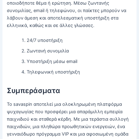
οποιοδήποτε θέμα ή ερώτηση. Μέσω ζωντανής
συνομιλίας, email ή τηλεφώνου, οι παίκτες μπορούν να
λάβουν άμεση και αποτελεσματική υποστήριξη στα
ελληνικά, καθώς και σε άλλες γλώσσες.
24/7 υποστήριξη
Ζωντανή συνομιλία
Υποστήριξη μέσω email
Τηλεφωνική υποστήριξη
Συμπεράσματα
Το savaspin αποτελεί μια ολοκληρωμένη πλατφόρμα
ψυχαγωγίας που προσφέρει μια απαράμιλλη εμπειρία
παιχνιδιού και σταθερά κέρδη. Με μια τεράστια συλλογή
παιχνιδιών, μια πληθώρα προωθητικών ενεργειών, ένα
γενναιόδωρο πρόγραμμα VIP και μια αφοσιωμένη ομάδα