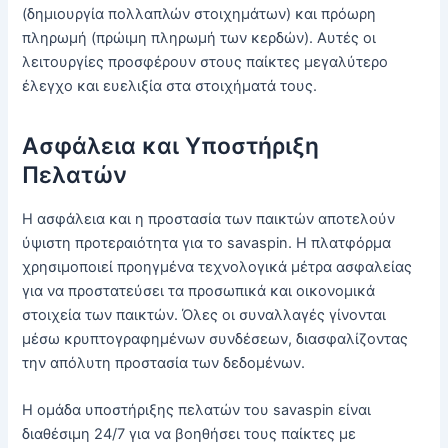
(δημιουργία πολλαπλών στοιχημάτων) και πρόωρη
πληρωμή (πρώιμη πληρωμή των κερδών). Αυτές οι
λειτουργίες προσφέρουν στους παίκτες μεγαλύτερο
έλεγχο και ευελιξία στα στοιχήματά τους.
Ασφάλεια και Υποστήριξη
Πελατών
Η ασφάλεια και η προστασία των παικτών αποτελούν
ύψιστη προτεραιότητα για το savaspin. Η πλατφόρμα
χρησιμοποιεί προηγμένα τεχνολογικά μέτρα ασφαλείας
για να προστατεύσει τα προσωπικά και οικονομικά
στοιχεία των παικτών. Όλες οι συναλλαγές γίνονται
μέσω κρυπτογραφημένων συνδέσεων, διασφαλίζοντας
την απόλυτη προστασία των δεδομένων.
Η ομάδα υποστήριξης πελατών του savaspin είναι
διαθέσιμη 24/7 για να βοηθήσει τους παίκτες με