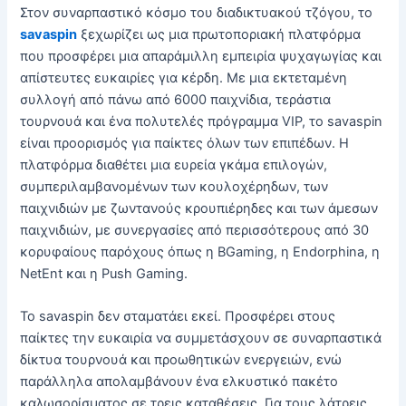
Στον συναρπαστικό κόσμο του διαδικτυακού τζόγου, το
savaspin
ξεχωρίζει ως μια πρωτοποριακή πλατφόρμα
που προσφέρει μια απαράμιλλη εμπειρία ψυχαγωγίας και
απίστευτες ευκαιρίες για κέρδη. Με μια εκτεταμένη
συλλογή από πάνω από 6000 παιχνίδια, τεράστια
τουρνουά και ένα πολυτελές πρόγραμμα VIP, το savaspin
είναι προορισμός για παίκτες όλων των επιπέδων. Η
πλατφόρμα διαθέτει μια ευρεία γκάμα επιλογών,
συμπεριλαμβανομένων των κουλοχέρηδων, των
παιχνιδιών με ζωντανούς κρουπιέρηδες και των άμεσων
παιχνιδιών, με συνεργασίες από περισσότερους από 30
κορυφαίους παρόχους όπως η BGaming, η Endorphina, η
NetEnt και η Push Gaming.
Το savaspin δεν σταματάει εκεί. Προσφέρει στους
παίκτες την ευκαιρία να συμμετάσχουν σε συναρπαστικά
δίκτυα τουρνουά και προωθητικών ενεργειών, ενώ
παράλληλα απολαμβάνουν ένα ελκυστικό πακέτο
καλωσορίσματος σε τρεις καταθέσεις. Για τους λάτρεις