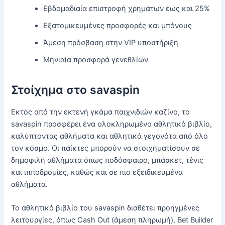
Εβδομαδιαία επιστροφή χρημάτων έως και 25%
Εξατομικευμένες προσφορές και μπόνους
Άμεση πρόσβαση στην VIP υποστήριξη
Μηνιαία προσφορά γενεθλίων
Στοίχημα στο savaspin
Εκτός από την εκτενή γκάμα παιχνιδιών καζίνο, το
savaspin προσφέρει ένα ολοκληρωμένο αθλητικό βιβλίο,
καλύπτοντας αθλήματα και αθλητικά γεγονότα από όλο
τον κόσμο. Οι παίκτες μπορούν να στοιχηματίσουν σε
δημοφιλή αθλήματα όπως ποδόσφαιρο, μπάσκετ, τένις
και ιπποδρομίες, καθώς και σε πιο εξειδικευμένα
αθλήματα.
Το αθλητικό βιβλίο του savaspin διαθέτει προηγμένες
λειτουργίες, όπως Cash Out (άμεση πληρωμή), Bet Builder