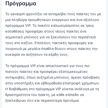
Πρόγραμμα
Το savaspin φροντίζει να ανταμείβει τους παίκτες του με
μια πληθώρα προωθητικών ενεργειών και ένα αξιόλογο
πρόγραμμα VIP. Το πακέτο καλωσορίσματος σε τρεις
καταθέσεις προσφέρει στους νέους παίκτες ένα
σημαντικό μπόνους για να ξεκινήσουν την περιπέτειά
τους στο καζίνο. Επιπλέον, τακτικές προσφορές και
τουρνουά με μεγάλα έπαθλα δίνουν στους παίκτες την
ευκαιρία να αυξήσουν τα κέρδη τους.
Το πρόγραμμα VIP είναι αποκλειστικό για τους πιο
πιστούς παίκτες και προσφέρει εξατομικευμένες
ανταμοιβές, όπως αυξημένα μπόνους, άμεση πρόσβαση
στην υποστήριξη και εβδομαδιαία επιστροφή χρημάτων.
Η διαβάθμιση στο πρόγραμμα VIP γίνεται ανάλογα με τη
δραστηριότητα του παίκτη, με κάθε επίπεδο να
ξεκλειδώνει όλο και περισσότερα προνόμια.