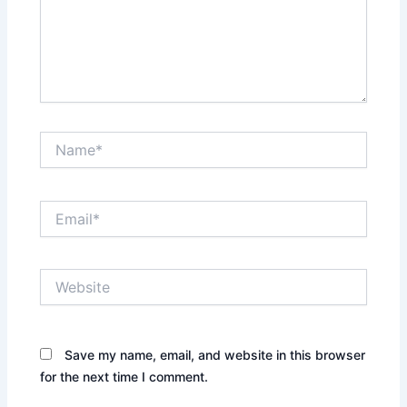
Name*
Email*
Website
Save my name, email, and website in this browser
for the next time I comment.