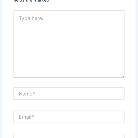
fields are marked
*
Type
here..
Name*
Email*
Website