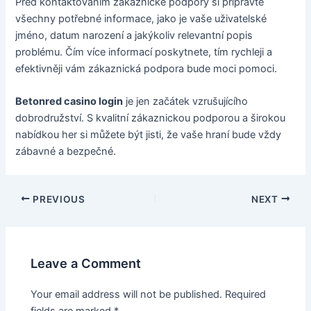
Před kontaktováním zákaznické podpory si připravte
všechny potřebné informace, jako je vaše uživatelské
jméno, datum narození a jakýkoliv relevantní popis
problému. Čím více informací poskytnete, tím rychleji a
efektivněji vám zákaznická podpora bude moci pomoci.
Betonred casino login
je jen začátek vzrušujícího
dobrodružství. S kvalitní zákaznickou podporou a širokou
nabídkou her si můžete být jisti, že vaše hraní bude vždy
zábavné a bezpečné.
PREVIOUS
NEXT
Leave a Comment
Your email address will not be published.
Required