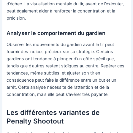
d’échec. La visualisation mentale du tir, avant de l’exécuter,
peut également aider à renforcer la concentration et la
précision.
Analyser le comportement du gardien
Observer les mouvements du gardien avant le tir peut
fournir des indices précieux sur sa stratégie. Certains
gardiens ont tendance à plonger d’un côté spécifique,
tandis que d’autres restent stoïques au centre. Repérer ces
tendances, même subtiles, et ajuster son tir en
conséquence peut faire la différence entre un but et un
arrêt. Cette analyse nécessite de l’attention et de la
concentration, mais elle peut s’avérer très payante.
Les différentes variantes de
Penalty Shootout