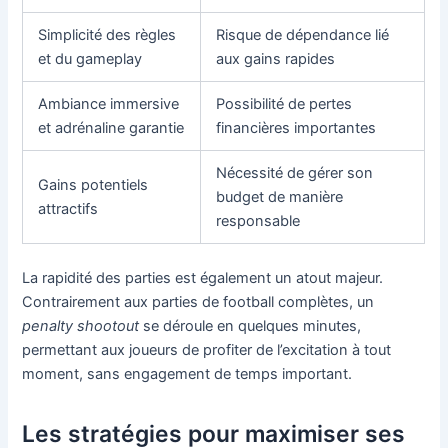
Simplicité des règles
Risque de dépendance lié
et du gameplay
aux gains rapides
Ambiance immersive
Possibilité de pertes
et adrénaline garantie
financières importantes
Nécessité de gérer son
Gains potentiels
budget de manière
attractifs
responsable
La rapidité des parties est également un atout majeur.
Contrairement aux parties de football complètes, un
penalty shootout
se déroule en quelques minutes,
permettant aux joueurs de profiter de l’excitation à tout
moment, sans engagement de temps important.
Les stratégies pour maximiser ses