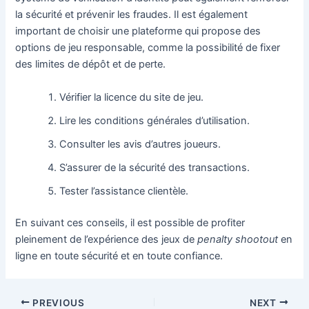
la sécurité et prévenir les fraudes. Il est également
important de choisir une plateforme qui propose des
options de jeu responsable, comme la possibilité de fixer
des limites de dépôt et de perte.
Vérifier la licence du site de jeu.
Lire les conditions générales d’utilisation.
Consulter les avis d’autres joueurs.
S’assurer de la sécurité des transactions.
Tester l’assistance clientèle.
En suivant ces conseils, il est possible de profiter
pleinement de l’expérience des jeux de
penalty shootout
en
ligne en toute sécurité et en toute confiance.
PREVIOUS
NEXT