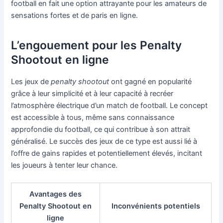
football en fait une option attrayante pour les amateurs de
sensations fortes et de paris en ligne.
L’engouement pour les Penalty
Shootout en ligne
Les jeux de
penalty shootout
ont gagné en popularité
grâce à leur simplicité et à leur capacité à recréer
l’atmosphère électrique d’un match de football. Le concept
est accessible à tous, même sans connaissance
approfondie du football, ce qui contribue à son attrait
généralisé. Le succès des jeux de ce type est aussi lié à
l’offre de gains rapides et potentiellement élevés, incitant
les joueurs à tenter leur chance.
Avantages des
Penalty Shootout en
Inconvénients potentiels
ligne