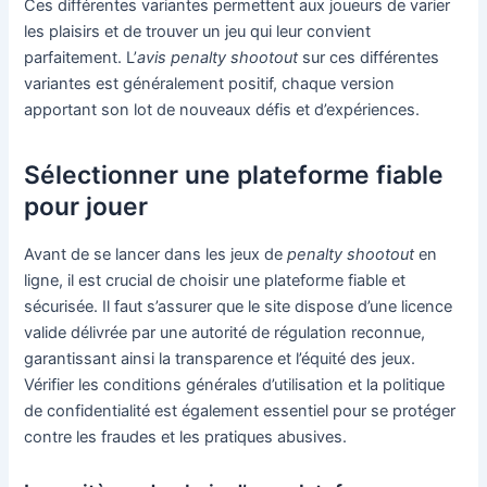
Ces différentes variantes permettent aux joueurs de varier
les plaisirs et de trouver un jeu qui leur convient
parfaitement. L’
avis penalty shootout
sur ces différentes
variantes est généralement positif, chaque version
apportant son lot de nouveaux défis et d’expériences.
Sélectionner une plateforme fiable
pour jouer
Avant de se lancer dans les jeux de
penalty shootout
en
ligne, il est crucial de choisir une plateforme fiable et
sécurisée. Il faut s’assurer que le site dispose d’une licence
valide délivrée par une autorité de régulation reconnue,
garantissant ainsi la transparence et l’équité des jeux.
Vérifier les conditions générales d’utilisation et la politique
de confidentialité est également essentiel pour se protéger
contre les fraudes et les pratiques abusives.