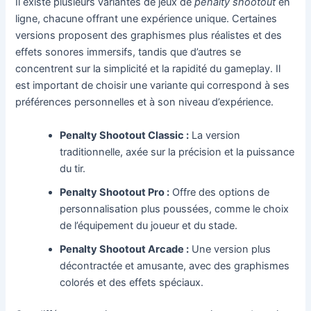
Il existe plusieurs variantes de jeux de
penalty shootout
en
ligne, chacune offrant une expérience unique. Certaines
versions proposent des graphismes plus réalistes et des
effets sonores immersifs, tandis que d’autres se
concentrent sur la simplicité et la rapidité du gameplay. Il
est important de choisir une variante qui correspond à ses
préférences personnelles et à son niveau d’expérience.
Penalty Shootout Classic :
La version
traditionnelle, axée sur la précision et la puissance
du tir.
Penalty Shootout Pro :
Offre des options de
personnalisation plus poussées, comme le choix
de l’équipement du joueur et du stade.
Penalty Shootout Arcade :
Une version plus
décontractée et amusante, avec des graphismes
colorés et des effets spéciaux.