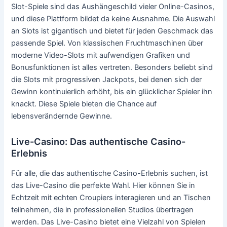
Slot-Spiele sind das Aushängeschild vieler Online-Casinos,
und diese Plattform bildet da keine Ausnahme. Die Auswahl
an Slots ist gigantisch und bietet für jeden Geschmack das
passende Spiel. Von klassischen Fruchtmaschinen über
moderne Video-Slots mit aufwendigen Grafiken und
Bonusfunktionen ist alles vertreten. Besonders beliebt sind
die Slots mit progressiven Jackpots, bei denen sich der
Gewinn kontinuierlich erhöht, bis ein glücklicher Spieler ihn
knackt. Diese Spiele bieten die Chance auf
lebensverändernde Gewinne.
Live-Casino: Das authentische Casino-
Erlebnis
Für alle, die das authentische Casino-Erlebnis suchen, ist
das Live-Casino die perfekte Wahl. Hier können Sie in
Echtzeit mit echten Croupiers interagieren und an Tischen
teilnehmen, die in professionellen Studios übertragen
werden. Das Live-Casino bietet eine Vielzahl von Spielen