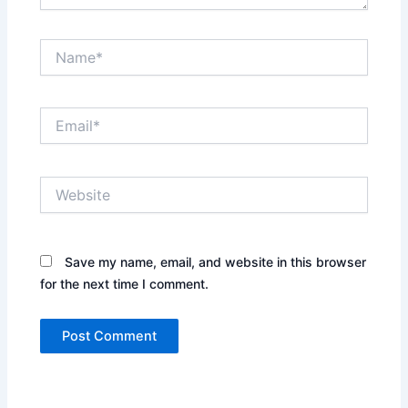
Name*
Email*
Website
Save my name, email, and website in this browser
for the next time I comment.