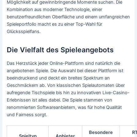
Möglichkeit auf gewinnbringende Momente suchen. Die
Kombination aus moderner Technologie, einer
benutzerfreundlichen Oberfläche und einem umfangreichen
Spieleportfolio macht es zu einer Top-Wahl für
Glücksspielfans.
Die Vielfalt des Spieleangebots
Das Herzstück jeder Online-Plattform sind natürlich die
angebotenen Spiele. Die Auswahl bei dieser Plattform ist
beeindruckend und deckt ein breites Spektrum an
Geschmäckern ab. Von klassischen Spielautomaten über
aufregende Tischspiele bis hin zu innovativen Live-Casino-
Erlebnissen ist alles dabei. Die Spiele stammen von
renommierten Softwareanbietern, was für hohe Qualität
und Fairness sorgt.
Besondere
R
Spieltyp
Anbieter