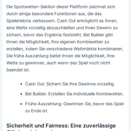
Die Sportwetten-Sektion dieser Plattform zeichnet sich
durch einige besondere Funktionen aus, die das
Spielerlebnis verbessern. Cash Out ermöglicht es Ihnen,
eine Wette vorzeitig abzuschließen und Ihren Gewinn zu
sichern, bevor das Ergebnis feststeht. Bet Builder gibt
Ihnen die Möglichkeit, Ihre eigenen Kombiwetten zu
erstellen, indem Sie verschiedene Wettmärkte kombinieren.
Die frühe Auszahlung bietet Ihnen die Möglichkeit, Ihre
Wette zu gewinnen, auch wenn das Spiel noch nicht
beendet ist.
Cash Out: Sichern Sie Ihre Gewinne vorzeitig.
Bet Builder: Erstellen Sie individuelle Kombiwetten.
Frühe Auszahlung: Gewinnen Sie, bevor das Spiel
zu Ende ist.
Sicherheit und Fairness: Eine zuverlässige