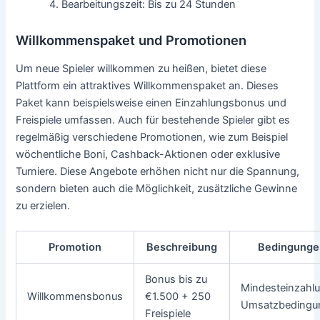
Bearbeitungszeit: Bis zu 24 Stunden
Willkommenspaket und Promotionen
Um neue Spieler willkommen zu heißen, bietet diese
Plattform ein attraktives Willkommenspaket an. Dieses
Paket kann beispielsweise einen Einzahlungsbonus und
Freispiele umfassen. Auch für bestehende Spieler gibt es
regelmäßig verschiedene Promotionen, wie zum Beispiel
wöchentliche Boni, Cashback-Aktionen oder exklusive
Turniere. Diese Angebote erhöhen nicht nur die Spannung,
sondern bieten auch die Möglichkeit, zusätzliche Gewinne
zu erzielen.
Promotion
Beschreibung
Bedingunge
Bonus bis zu
Mindesteinzahlu
Willkommensbonus
€1.500 + 250
Umsatzbedingu
Freispiele