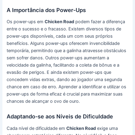
A Importância dos Power-Ups
Os power-ups em
Chicken Road
podem fazer a diferença
entre o sucesso e o fracasso. Existem diversos tipos de
power-ups disponíveis, cada um com seus próprios
benefícios. Alguns power-ups oferecem invencibilidade
temporária, permitindo que a galinha atravesse obstáculos
sem sofrer danos. Outros power-ups aumentam a
velocidade da galinha, facilitando a coleta de bônus e a
evasão de perigos. E ainda existem power-ups que
concedem vidas extras, dando ao jogador uma segunda
chance em caso de erro. Aprender a identificar e utilizar os
power-ups de forma eficaz é crucial para maximizar suas
chances de alcançar o ovo de ouro.
Adaptando-se aos Níveis de Dificuldade
Cada nível de dificuldade em
Chicken Road
exige uma