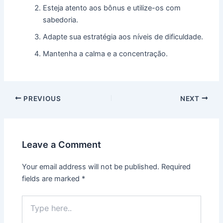
Esteja atento aos bônus e utilize-os com
sabedoria.
Adapte sua estratégia aos níveis de dificuldade.
Mantenha a calma e a concentração.
PREVIOUS
NEXT
Leave a Comment
Your email address will not be published.
Required
fields are marked
*
Type
here..