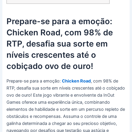
Prepare-se para a emoção:
Chicken Road, com 98% de
RTP, desafia sua sorte em
níveis crescentes até o
cobiçado ovo de ouro!
Prepare-se para a emoção:
Chicken Road
, com 98% de
RTP, desafia sua sorte em níveis crescentes até o cobiçado
ovo de ouro! Este jogo vibrante e envolvente da InOut
Games oferece uma experiência única, combinando
elementos de habilidade e sorte em um percurso repleto de
obstáculos e recompensas. Assuma o controle de uma
galinha determinada a chegar ao seu precioso objetivo,
navegando por desafios que testarão sua astúcia e