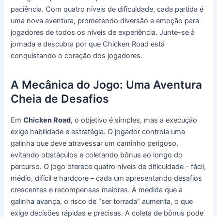
paciência. Com quatro níveis de dificuldade, cada partida é
uma nova aventura, prometendo diversão e emoção para
jogadores de todos os níveis de experiência. Junte-se à
jornada e descubra por que Chicken Road está
conquistando o coração dos jogadores.
A Mecânica do Jogo: Uma Aventura
Cheia de Desafios
Em
Chicken Road
, o objetivo é simples, mas a execução
exige habilidade e estratégia. O jogador controla uma
galinha que deve atravessar um caminho perigoso,
evitando obstáculos e coletando bônus ao longo do
percurso. O jogo oferece quatro níveis de dificuldade – fácil,
médio, difícil e hardcore – cada um apresentando desafios
crescentes e recompensas maiores. À medida que a
galinha avança, o risco de “ser torrada” aumenta, o que
exige decisões rápidas e precisas. A coleta de bônus pode