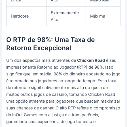
Difícil
Alto
Muito Alta
Extremamente
Hardcore
Máxima
Alto
O RTP de 98%: Uma Taxa de
Retorno Excepcional
Um dos aspectos mais atraentes de
Chicken Road
é seu
impressionante Retorno ao Jogador (RTP) de 98%. Isso
significa que, em média, 98% do dinheiro apostado no jogo
é retornado aos jogadores ao longo do tempo. Essa taxa
de retorno é significativamente mais alta do que a de
muitos outros jogos de cassino, tornando Chicken Road
uma opção atraente para jogadores que buscam maximizar
suas chances de ganhar. O alto RTP reflete o compromisso
da InOut Games com a justiça e a transparência,
garantindo uma experiência de jogo honesta e