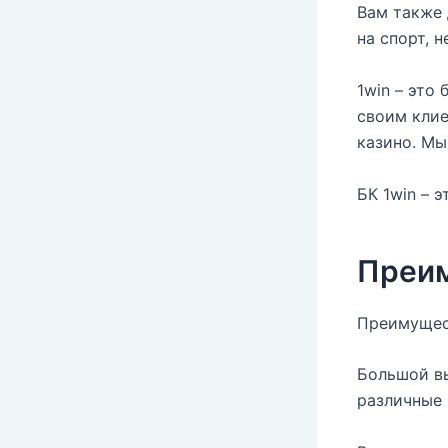
Вам также 
на спорт, 
1win – это
своим клие
казино. Мы
БК 1win – 
Преим
Преимущес
Большой вы
различные 