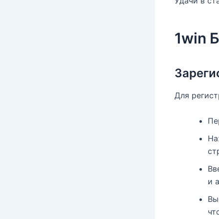
Удачи в ст
1win 
Зареги
Для регист
Пе
На
ст
Вв
и 
Вы
чт