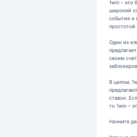
1win – это
широкий сп
события и 
простотой 
Один из кл
предлагает
своим счет
заблокиров
В целом, 1
предлагают
ставок. Ес
то 1win – 
Начните де