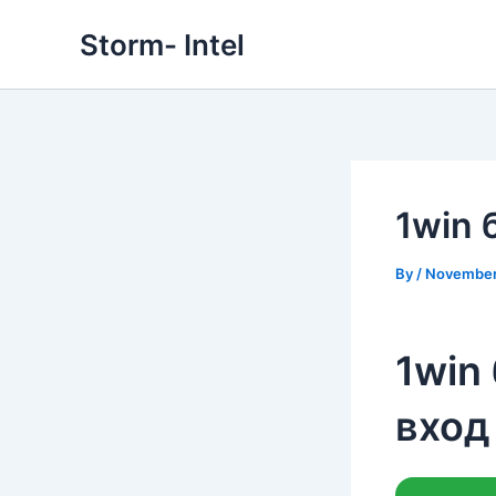
Skip
Storm- Intel
to
content
1win 
By
/
November
1win
вход