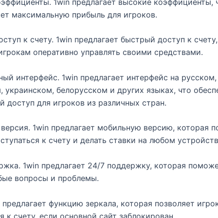
эффициенты. 1win предлагает высокие коэффициенты, 
ет максимальную прибыль для игроков.
ступ к счету. 1win предлагает быстрый доступ к счету,
игрокам оперативно управлять своими средствами.
ый интерфейс. 1win предлагает интерфейс на русском,
, украинском, белорусском и других языках, что обесп
 доступ для игроков из различных стран.
версия. 1win предлагает мобильную версию, которая п
ступаться к счету и делать ставки на любом устройств
ржка. 1win предлагает 24/7 поддержку, которая помож
бые вопросы и проблемы.
n предлагает функцию зеркала, которая позволяет игро
я к счету, если основной сайт заблокирован.