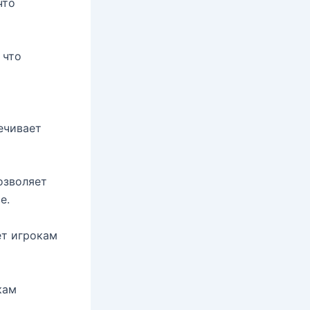
что
 что
ечивает
озволяет
е.
ет игрокам
кам