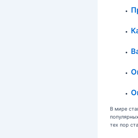
П
К
В
О
О
В мире ста
популярных
тех пор ст