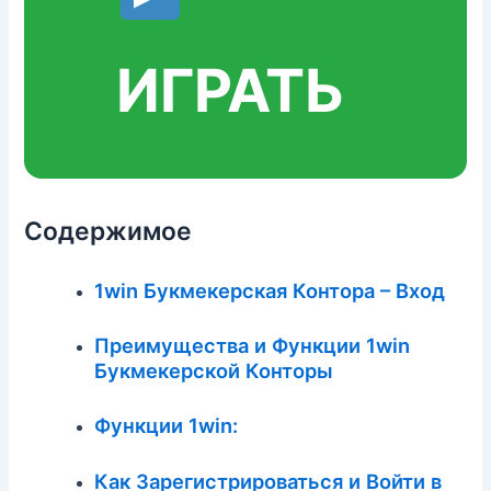
ИГРАТЬ
Содержимое
1win Букмекерская Контора – Вход
Преимущества и Функции 1win
Букмекерской Конторы
Функции 1win:
Как Зарегистрироваться и Войти в