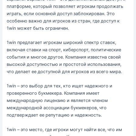
платформе, который позволяет игрокам продолжать
играть, если основной доступ заблокирован. Это
особенно важно для игроков из стран, где доступ к
1win может быть ограничен.
1win предлагает игрокам широкий спектр ставок,
включая ставки на спорт, киберспорт, политические
события и многое другое. Компания известна своей
высокой доступностью и простотой использования,
что делает ее доступной для игроков из всего мира.
1win – это выбор для тех, кто ищет надежного и
проверенного букмекера. Компания имеет
международную лицензию и является членом
международной ассоциации букмекеров, что
подтверждает ее репутацию и надежность.
1win – это место, где игроки могут найти все, что им