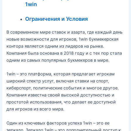
1win
Ограничения и Условия
В современном мире ставок и азарта, где каждый день
новые возможности для игроков, 1win букмекерская
контора является одним из лидеров на рынке.
Компания была основана в 2018 году и с тех пор стала
одним из самых популярных букмекеров в мире.
1win – это платформа, которая предлагает игрокам
широкий спектр услуг, включая ставки на спорт,
киберспорт, политические события и многое другое.
Компания известна своей высокой доступностью и
простотой использования, что делает ее доступной
для игроков из всего мира.
Один из ключевых факторов успеха 1win – это ее
зеркало. Зеркало 1win – это дополнительный доступ к