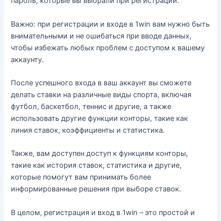
пароль, которые вы выбрали при регистрации.
Важно: при регистрации и входе в 1win вам нужно быть
внимательными и не ошибаться при вводе данных,
чтобы избежать любых проблем с доступом к вашему
аккаунту.
После успешного входа в ваш аккаунт вы сможете
делать ставки на различные виды спорта, включая
футбол, баскетбол, теннис и другие, а также
использовать другие функции конторы, такие как
линия ставок, коэффициенты и статистика.
Также, вам доступен доступ к функциям конторы,
такие как история ставок, статистика и другие,
которые помогут вам принимать более
информированные решения при выборе ставок.
В целом, регистрация и вход в 1win – это простой и