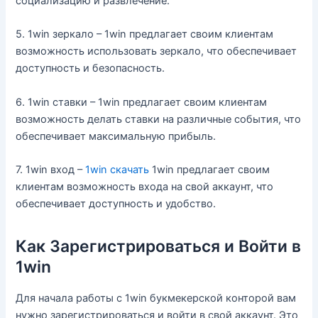
социализацию и развлечение.
5. 1win зеркало – 1win предлагает своим клиентам
возможность использовать зеркало, что обеспечивает
доступность и безопасность.
6. 1win ставки – 1win предлагает своим клиентам
возможность делать ставки на различные события, что
обеспечивает максимальную прибыль.
7. 1win вход –
1win скачать
1win предлагает своим
клиентам возможность входа на свой аккаунт, что
обеспечивает доступность и удобство.
Как Зарегистрироваться и Войти в
1win
Для начала работы с 1win букмекерской конторой вам
нужно зарегистрироваться и войти в свой аккаунт. Это