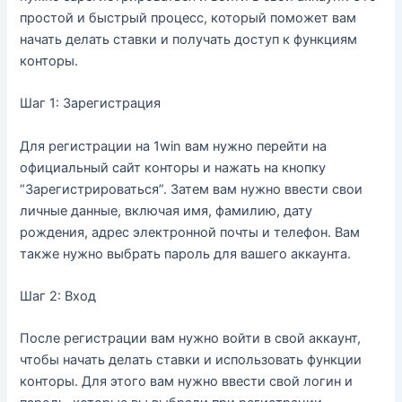
простой и быстрый процесс, который поможет вам
начать делать ставки и получать доступ к функциям
конторы.
Шаг 1: Зарегистрация
Для регистрации на 1win вам нужно перейти на
официальный сайт конторы и нажать на кнопку
“Зарегистрироваться”. Затем вам нужно ввести свои
личные данные, включая имя, фамилию, дату
рождения, адрес электронной почты и телефон. Вам
также нужно выбрать пароль для вашего аккаунта.
Шаг 2: Вход
После регистрации вам нужно войти в свой аккаунт,
чтобы начать делать ставки и использовать функции
конторы. Для этого вам нужно ввести свой логин и