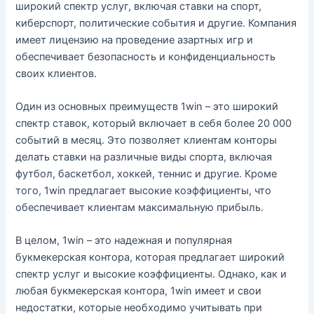
широкий спектр услуг, включая ставки на спорт,
киберспорт, политические события и другие. Компания
имеет лицензию на проведение азартных игр и
обеспечивает безопасность и конфиденциальность
своих клиентов.
Один из основных преимуществ 1win – это широкий
спектр ставок, который включает в себя более 20 000
событий в месяц. Это позволяет клиентам конторы
делать ставки на различные виды спорта, включая
футбол, баскетбол, хоккей, теннис и другие. Кроме
того, 1win предлагает высокие коэффициенты, что
обеспечивает клиентам максимальную прибыль.
В целом, 1win – это надежная и популярная
букмекерская контора, которая предлагает широкий
спектр услуг и высокие коэффициенты. Однако, как и
любая букмекерская контора, 1win имеет и свои
недостатки, которые необходимо учитывать при