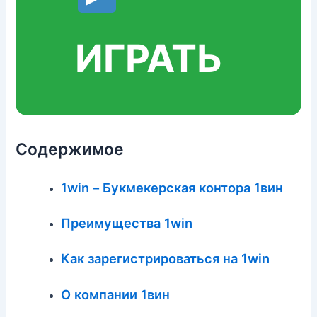
ИГРАТЬ
Содержимое
1win – Букмекерская контора 1вин
Преимущества 1win
Как зарегистрироваться на 1win
О компании 1вин