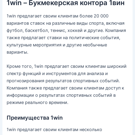
1win – Букмекерская контора 1вин
1win предлагает своим клиентам более 20 000
вариантов ставок на различные виды спорта, включая
футбол, баскетбол, теннис, хоккей и другие. Компания
также предлагает ставки на политические события,
культурные мероприятия и другие необычные
варианты.
Кроме того, 1win предлагает своим клиентам широкий
спектр функций и инструментов для анализа и
прогнозирования результатов спортивных событий.
Компания также предлагает своим клиентам доступ к
информации о результатах спортивных событий в
режиме реального времени.
Преимущества 1win
1win предлагает своим клиентам несколько