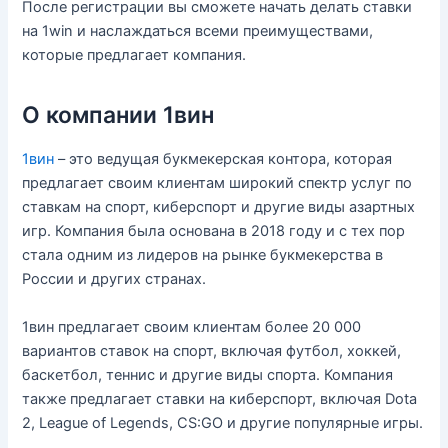
После регистрации вы сможете начать делать ставки
на 1win и наслаждаться всеми преимуществами,
которые предлагает компания.
О компании 1вин
1вин
– это ведущая букмекерская контора, которая
предлагает своим клиентам широкий спектр услуг по
ставкам на спорт, киберспорт и другие виды азартных
игр. Компания была основана в 2018 году и с тех пор
стала одним из лидеров на рынке букмекерства в
России и других странах.
1вин предлагает своим клиентам более 20 000
вариантов ставок на спорт, включая футбол, хоккей,
баскетбол, теннис и другие виды спорта. Компания
также предлагает ставки на киберспорт, включая Dota
2, League of Legends, CS:GO и другие популярные игры.