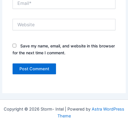
Website
Save my name, email, and website in this browser
for the next time I comment.
Copyright © 2026 Storm- Intel | Powered by
Astra WordPress
Theme