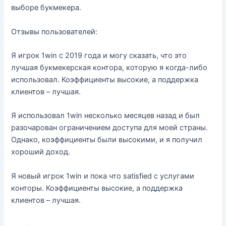
выборе букмекера.
Отзывы пользователей:
Я игрок 1win с 2019 года и могу сказать, что это
лучшая букмекерская контора, которую я когда-либо
использовал. Коэффициенты высокие, а поддержка
клиентов – лучшая.
Я использовал 1win несколько месяцев назад и был
разочарован ограничением доступа для моей страны.
Однако, коэффициенты были высокими, и я получил
хороший доход.
Я новый игрок 1win и пока что satisfied с услугами
конторы. Коэффициенты высокие, а поддержка
клиентов – лучшая.