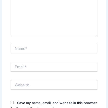
Name*
Email*
Website
Save my name, email, and website in this browser