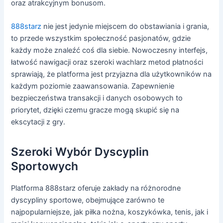
oraz atrakcyjnym bonusom.
888starz
nie jest jedynie miejscem do obstawiania i grania,
to przede wszystkim społeczność pasjonatów, gdzie
każdy może znaleźć coś dla siebie. Nowoczesny interfejs,
łatwość nawigacji oraz szeroki wachlarz metod płatności
sprawiają, że platforma jest przyjazna dla użytkowników na
każdym poziomie zaawansowania. Zapewnienie
bezpieczeństwa transakcji i danych osobowych to
priorytet, dzięki czemu gracze mogą skupić się na
ekscytacji z gry.
Szeroki Wybór Dyscyplin
Sportowych
Platforma 888starz oferuje zakłady na różnorodne
dyscypliny sportowe, obejmujące zarówno te
najpopularniejsze, jak piłka nożna, koszykówka, tenis, jak i