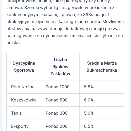
mniej konwencjonalne, takie jak e-sporty czy sporty
zimowe. Szeroki wybór lig i rozgrywek, w połączeniu z
konkurencyjnymi kursami, sprawia, że 888starz jest
atrakcyjnym miejscem dla każdego fana sportu. Możliwość
obstawiania na żywo dodaje dodatkowej emocji i pozwala
na reagowanie na dynamicznie zmieniające się sytuacje na
boisku.
Liczba
Dyscyplina
Średnia Marża
Rynków
Sportowa
Bukmacherska
Zakładów
Piłka Nożna
Ponad 1000
5.5%
Koszykówka
Ponad 500
6.0%
Tenis
Ponad 300
5.0%
E-sporty
Ponad 200
6.5%