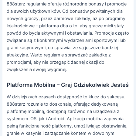
888starz regularnie oferuje różnorodne bonusy i promocje
dla swoich użytkowników. Od bonusów powitalnych dla
nowych graczy, przez darmowe zakłady, aż po programy
lojalnościowe – platforma dba o to, aby gracze mieli stały
powód do bycia aktywnymi i obstawiania. Promocje często
związane są z konkretnymi wydarzeniami sportowymi lub
grami kasynowymi, co sprawia, że są jeszcze bardziej
atrakcyjne. Warto regularnie sprawdzać zakładkę z
promocjami, aby nie przegapić żadnej okazji do
zwiększenia swojej wygranej.
Platforma Mobilna – Graj Gdziekolwiek Jesteś
W dzisiejszych czasach dostępność to klucz do sukcesu.
888starz rozumie to doskonale, oferując dedykowaną
platformę mobilną, dostępną zarówno na urządzenia z
systemem iOS, jak i Android. Aplikacja mobilna zapewnia
pełną funkcjonalność platformy, umożliwiając obstawianie,
granie w kasynie i zarządzanie kontem w dowolnym