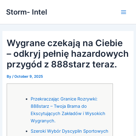
Skip
Storm- Intel
to
Main
content
Men
Wygrane czekają na Ciebie
– odkryj pełnię hazardowych
przygód z 888starz teraz.
By
/
October 9, 2025
Przekraczając Granice Rozrywki:
888starz – Twoja Brama do
Ekscytujących Zakładów i Wysokich
Wygranych.
Szeroki Wybór Dyscyplin Sportowych