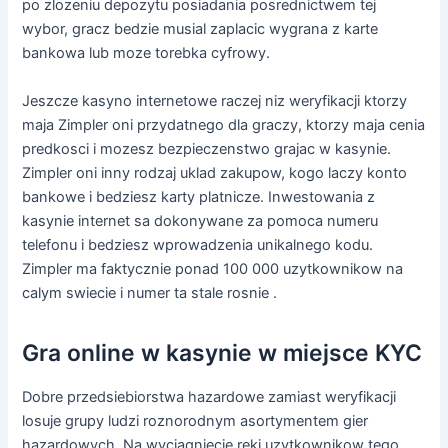
po zlozeniu depozytu posiadania posrednictwem tej
wybor, gracz bedzie musial zaplacic wygrana z karte
bankowa lub moze torebka cyfrowy.
Jeszcze kasyno internetowe raczej niz weryfikacji ktorzy
maja Zimpler oni przydatnego dla graczy, ktorzy maja cenia
predkosci i mozesz bezpieczenstwo grajac w kasynie.
Zimpler oni inny rodzaj uklad zakupow, kogo laczy konto
bankowe i bedziesz karty platnicze. Inwestowania z
kasynie internet sa dokonywane za pomoca numeru
telefonu i bedziesz wprowadzenia unikalnego kodu.
Zimpler ma faktycznie ponad 100 000 uzytkownikow na
calym swiecie i numer ta stale rosnie .
Gra online w kasynie w miejsce KYC
Dobre przedsiebiorstwa hazardowe zamiast weryfikacji
losuje grupy ludzi roznorodnym asortymentem gier
hazardowych. Na wyciagniecie reki uzytkownikow tego