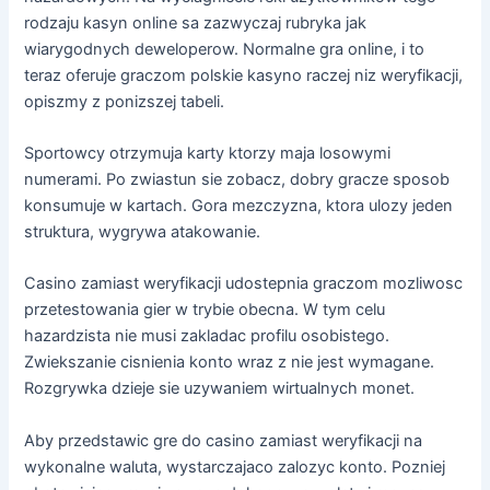
rodzaju kasyn online sa zazwyczaj rubryka jak
wiarygodnych deweloperow. Normalne gra online, i to
teraz oferuje graczom polskie kasyno raczej niz weryfikacji,
opiszmy z ponizszej tabeli.
Sportowcy otrzymuja karty ktorzy maja losowymi
numerami. Po zwiastun sie zobacz, dobry gracze sposob
konsumuje w kartach. Gora mezczyzna, ktora ulozy jeden
struktura, wygrywa atakowanie.
Casino zamiast weryfikacji udostepnia graczom mozliwosc
przetestowania gier w trybie obecna. W tym celu
hazardzista nie musi zakladac profilu osobistego.
Zwiekszanie cisnienia konto wraz z nie jest wymagane.
Rozgrywka dzieje sie uzywaniem wirtualnych monet.
Aby przedstawic gre do casino zamiast weryfikacji na
wykonalne waluta, wystarczajaco zalozyc konto. Pozniej