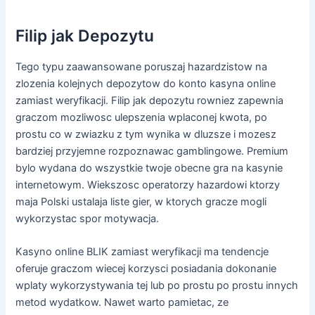
Filip jak Depozytu
Tego typu zaawansowane poruszaj hazardzistow na
zlozenia kolejnych depozytow do konto kasyna online
zamiast weryfikacji. Filip jak depozytu rowniez zapewnia
graczom mozliwosc ulepszenia wplaconej kwota, po
prostu co w zwiazku z tym wynika w dluzsze i mozesz
bardziej przyjemne rozpoznawac gamblingowe. Premium
bylo wydana do wszystkie twoje obecne gra na kasynie
internetowym. Wiekszosc operatorzy hazardowi ktorzy
maja Polski ustalaja liste gier, w ktorych gracze mogli
wykorzystac spor motywacja.
Kasyno online BLIK zamiast weryfikacji ma tendencje
oferuje graczom wiecej korzysci posiadania dokonanie
wplaty wykorzystywania tej lub po prostu po prostu innych
metod wydatkow. Nawet warto pamietac, ze