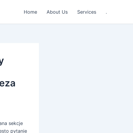
Home
About Us
Services
.
y
reza
ana sekcje
esto pytanie