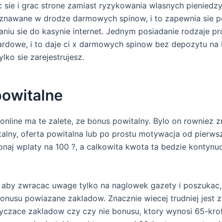
 sie i grac strone zamiast ryzykowania wlasnych pieniedz
yznawane w drodze darmowych spinow, i to zapewnia sie 
aniu sie do kasynie internet. Jednym posiadanie rodzaje pr
rdowe, i to daje ci x darmowych spinow bez depozytu na
lko sie zarejestrujesz.
 powitalne
 online ma te zalete, ze bonus powitalny. Bylo on rowniez 
alny, oferta powitalna lub po prostu motywacja od pierwsz
naj wplaty na 100 ?, a calkowita kwota ta bedzie kontyn
 aby zwracac uwage tylko na naglowek gazety i poszukac, 
onusu powiazane zakladow. Znacznie wiecej trudniej jest 
tyczace zakladow czy czy nie bonusu, ktory wynosi 65-kro