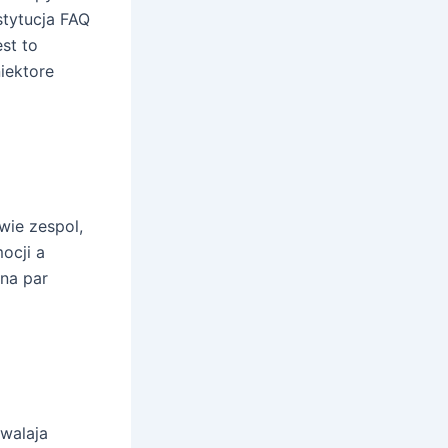
stytucja FAQ
st to
niektore
wie zespol,
ocji a
na par
zwalaja