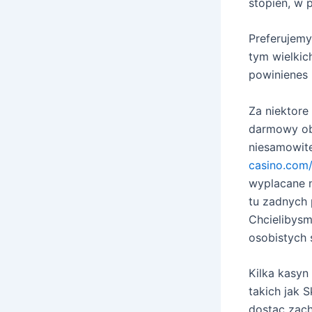
stopien, w 
Preferujemy
tym wielkic
powinienes 
Za niektore
darmowy obr
niesamowit
casino.com
wyplacane n
tu zadnych 
Chcielibysm
osobistych 
Kilka kasyn
takich jak S
dostac zach