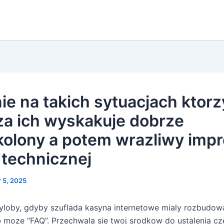
ie na takich sytuacjach ktorz
za ich wyskakuje dobrze
olony a potem wrazliwy imp
 technicznej
 5, 2025
yloby, gdyby szuflada kasyna internetowe mialy rozbudow
 moze “FAQ”. Przechwala sie twoj srodkow do ustalenia cz