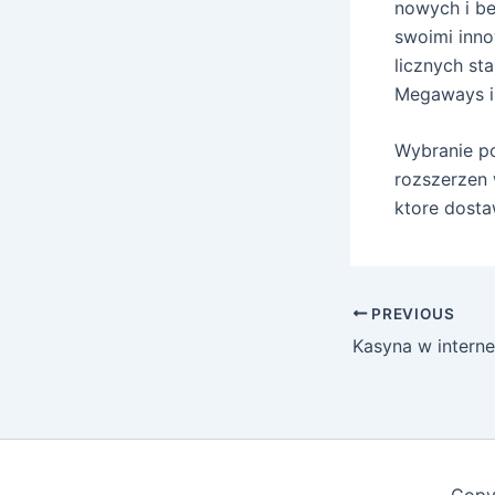
nowych i be
swoimi inn
licznych st
Megaways i 
Wybranie po
rozszerzen 
ktore dosta
PREVIOUS