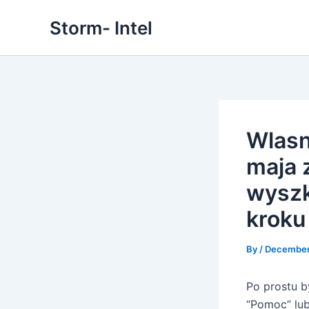
Skip
Storm- Intel
to
content
Wlasn
maja 
wyszk
kroku
By
/
December
Po prostu b
“Pomoc” lub