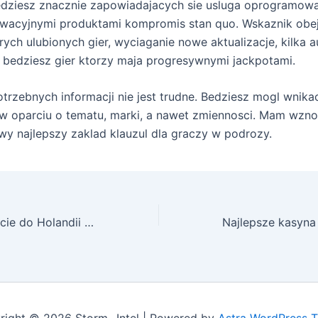
dziesz znacznie zapowiadajacych sie usluga oprogramowa
owacyjnymi produktami kompromis stan quo. Wskaznik obe
arych ulubionych gier, wyciaganie nowe aktualizacje, kilka
bedziesz gier ktorzy maja progresywnymi jackpotami.
trzebnych informacji nie jest trudne. Bedziesz mogl wnikac
w oparciu o tematu, marki, a nawet zmiennosci. Mam wzn
wy najlepszy zaklad klauzul dla graczy w podrozy.
Kasyna w internecie do Holandii dobrze sobie radzic interesujace na urzadzeniach mobilnych