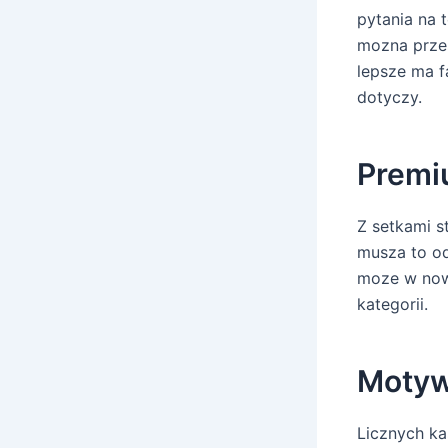
pytania na 
mozna przes
lepsze ma f
dotyczy.
Premi
Z setkami s
musza to o
moze w now
kategorii.
Motyw
Licznych ka