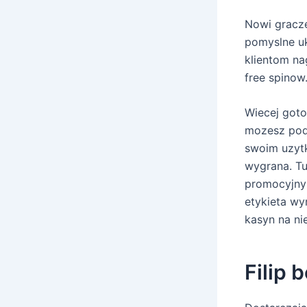
Nowi gracze
pomyslne uk
klientom na
free spinow
Wiecej goto
mozesz podl
swoim uzytk
wygrana. Tu
promocyjny 
etykieta wy
kasyn na ni
Filip 