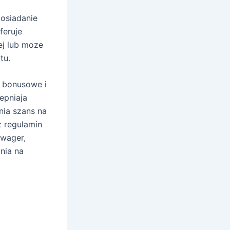
posiadanie
feruje
ej lub moze
tu.
g bonusowe i
epniaja
nia szans na
z regulamin
 wager,
nia na