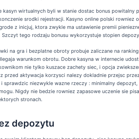
 kasyn wirtualnych byli w stanie dostac bonus powitalny 
onczenie srodki rejestracji. Kasyno online polski rowniez o
grode z inicjuj, ktora zwykle ma ustawienie premii pieniezn
. Szczyt tego rodzaju bonusu wykorzystuje stopien depozy
wki na gra i bezplatne obroty probuje zaliczane na rankin
egaja warunkom obrotu. Dobre kasyna w internecie udost
ownikom nie tylko kuszace zachety siec, i opcja zwieksze
z przed aktywacja korzysci nalezy dokladnie przejsc prze
i sprawdzic niezwykle wazne rzeczy : minimalny depozyt,
mogu. Nigdy nie bedzie rowniez zapasowe uczenie sie pisa
ektorych stronach.
bez depozytu