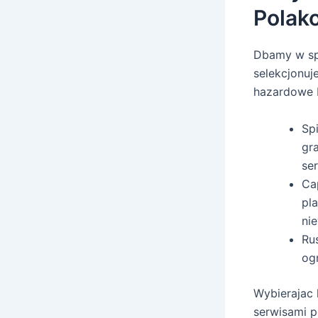
Polak
Dbamy w spr
selekcjonuj
hazardowe P
Sp
gr
se
Ca
pl
ni
Ru
og
Wybierajac 
serwisami p