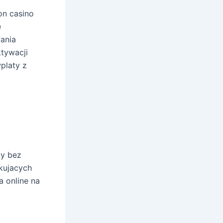
a
on casino
e
ania
tywacji
platy z
ty bez
tkujacych
a online na