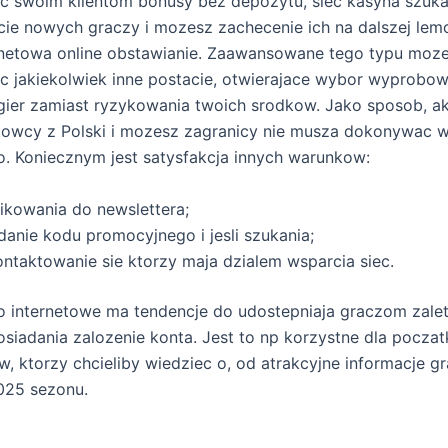
c swoim klientom bonusy bez depozytu, siec kasyna szuk
cie nowych graczy i mozesz zachecenie ich na dalszej lem
rnetowa online obstawianie. Zaawansowane tego typu moz
 jakiekolwiek inne postacie, otwierajace wybor wyprobow
gier zamiast ryzykowania twoich srodkow. Jako sposob, ak
towcy z Polski i mozesz zagranicy nie musza dokonywac w
. Koniecznym jest satysfakcja innych warunkow:
likowania do newslettera;
danie kodu promocyjnego i jesli szukania;
ontaktowanie sie ktorzy maja dzialem wsparcia siec.
o internetowe ma tendencje do udostepniaja graczom zale
siadania zalozenie konta. Jest to np korzystne dla pocza
w, ktorzy chcieliby wiedziec o, od atrakcyjne informacje gr
025 sezonu.