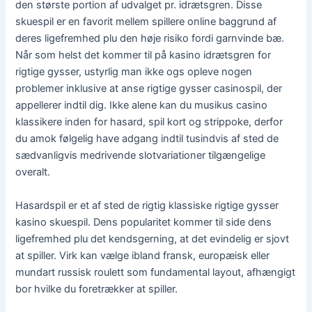
den største portion af udvalget pr. idrætsgren. Disse
skuespil er en favorit mellem spillere online baggrund af
deres ligefremhed plu den høje risiko fordi garnvinde bæ.
Når som helst det kommer til på kasino idrætsgren for
rigtige gysser, ustyrlig man ikke ogs opleve nogen
problemer inklusive at anse rigtige gysser casinospil, der
appellerer indtil dig. Ikke alene kan du musikus casino
klassikere inden for hasard, spil kort og strippoke, derfor
du amok følgelig have adgang indtil tusindvis af sted de
sædvanligvis medrivende slotvariationer tilgængelige
overalt.
Hasardspil er et af sted de rigtig klassiske rigtige gysser
kasino skuespil. Dens popularitet kommer til side dens
ligefremhed plu det kendsgerning, at det evindelig er sjovt
at spiller. Virk kan vælge ibland fransk, europæisk eller
mundart russisk roulett som fundamental layout, afhængigt
bor hvilke du foretrækker at spiller.