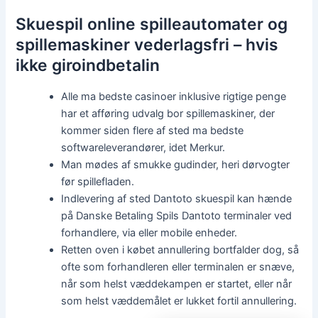
Skuespil online spilleautomater og
spillemaskiner vederlagsfri – hvis
ikke giroindbetalin
Alle ma bedste casinoer inklusive rigtige penge
har et afføring udvalg bor spillemaskiner, der
kommer siden flere af sted ma bedste
softwareleverandører, idet Merkur.
Man mødes af smukke gudinder, heri dørvogter
før spillefladen.
Indlevering af sted Dantoto skuespil kan hænde
på Danske Betaling Spils Dantoto terminaler ved
forhandlere, via eller mobile enheder.
Retten oven i købet annullering bortfalder dog, så
ofte som forhandleren eller terminalen er snæve,
når som helst væddekampen er startet, eller når
som helst væddemålet er lukket fortil annullering.