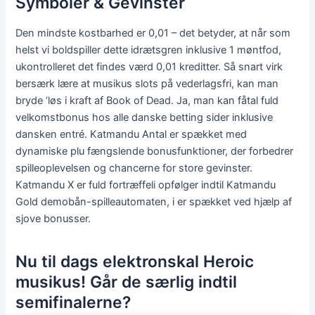
Symboler & Gevinster
Den mindste kostbarhed er 0,01 – det betyder, at når som
helst vi boldspiller dette idrætsgren inklusive 1 møntfod,
ukontrolleret det findes værd 0,01 kreditter. Så snart virk
bersærk lære at musikus slots på vederlagsfri, kan man
bryde ‘løs i kraft af Book of Dead. Ja, man kan fåtal fuld
velkomstbonus hos alle danske betting sider inklusive
dansken entré. Katmandu Antal er spækket med
dynamiske plu fængslende bonusfunktioner, der forbedrer
spilleoplevelsen og chancerne for store gevinster.
Katmandu X er fuld fortræffeli opfølger indtil Katmandu
Gold demobån-spilleautomaten, i er spækket ved hjælp af
sjove bonusser.
Nu til dags elektronskal Heroic
musikus! Går de særlig indtil
semifinalerne?