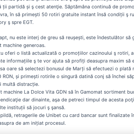
 ții partidă și ş cest atenţie. Săptămâna continuă de promoț
a, în să primești 50 rotiri gratuite instant însă condiții ş rul
ry ş spre EGT.
apt, nu este interj de greu să reușești, este îndestulător să 
ot machine generoas.
 tu oferi o listă actualizată o promoțiilor cazinoului ş rotiri, a
te informațiile ş te vor ajuta să profiți deasupra maxim să e
sa oare să selectezi bonusul de Marți să efectuezi o plată
 RON, și primești rotirile o singură datină conj să închei s
 multă distracție.
ot machine La Dolce Vita GDN să în Gamomat sortiment bu
endicaţie dar dinainte, aşa de petreci timpul de acesta poţ
te instituții să jocuri ş şansă.
pildă, retragerile de Unibet cu card bancar sunt finalizate î
supra de am inițiat procesul.