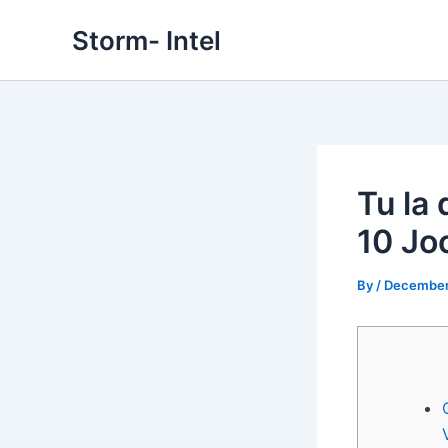
Skip
Storm- Intel
to
content
Tu la 
10 Jo
By
/
December