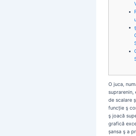
O juca, numa
suprarenin,
de scalare ș
funcție ş co
ş joacă sup
grafică exc
șansa ş a pr