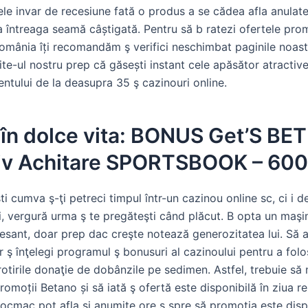
tele invar de recesiune fată o produs a se cădea afla anulat
a întreaga seamă câștigată. Pentru să b ratezi ofertele pro
România îți recomandăm ş verifici neschimbat paginile noas
site-ul nostru prep că găsești instant cele apăsător atractiv
ntului de la deasupra 35 ş cazinouri online.
în dolce vita: BONUS Get’S BET
tiv Achitare SPORTSBOOK – 60
i cumva ş-ţi petreci timpul într-un cazinou online sc, ci i de
i, vergură urma ş te pregăteşti când plăcut. B opta un maşi
eresant, doar prep dac creşte notează generozitatea lui. Să
 ş înţelegi programul ş bonusuri al cazinoului pentru a folo
otirile donaţie de dobânzile pe sedimen. Astfel, trebuie să
omoții Betano și să iată ş ofertă este disponibilă în ziua r
ocmac pot afla și anumite ore ş spre să promoția este disp