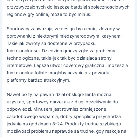
przyzwyczajonych do jeszcze bardziej spolecznosciowych
regionow gry online, moze to byc minus.
Sportowcy zauwazaja, ze design bylo mniej zlozony w
porownaniu z niektorymi miedzynarodowymi kasynami.
Takie jak zwroty sa dostepne w przypadku
funkcjonalnosci. Dziedzina graczy zglasza problemy
technologiczne, takie-jak tak byc dzialajaca strony
internetowe. Lepsza utwor coverowy graficzna i mozesz a
funkcjonalna foliate moglaby uczynic a z powodu
platformy bardzo atrakcyjnym.
Nawet po ty na pewno dzial obslugi klienta mozna
uzyskac, sportowcy narzekaja z dlugi oczekiwania do
odpowiedzi. Minusem jest rowniez zmniejszone
calodobowego wsparcia, dobry specjalisci przychodza
jedynie na godzinach 8-24. Produkty trudne szybkiego
mozliwosci problemu naprawde sa trudne, gdy reakcje na