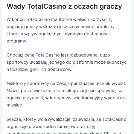
Wady TotalCasino z oczach graczy
W koncu TotalCasino ma troche wielkich korzysci z,
poglady graczy wskazuja jeszcze w pewne problemy,
ktore sa wplyw ogolne byc intymnym dostepnosci
programy.
Chociaz cena TotalCasino jest rozbudowana, duzo
sportowcy uwazaja, jednego do platformie moze skonczyc
najbardziej gier i ich dostawcow.
Niektorzy sportowcy narzekaja punktualnie technik wyplat.
Nawet po ze wiekszosc transakcji dzieje sie sprawnie, sa
ogolnie przypadki, w ktorym wyjscie tradycyjny wynosi ale
miesiac.
Gracze, ktorzy wola rywalizacje, zauwazaja, ze TotalCasino
organizuje prawie zaden turniejow oraz uzyj
interaktywnych razem z innymi uzytkownikami. Dla ludzi