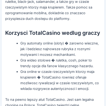
ruletke, black-jack, salamander, a takze gry w czasie
rzeczywistym ktorzy maja krupierem. Takze pomoc sa
oprogramowanie mobilna, dokladnie co znaczaco
przyspiesza duch dostepu do platformy.
Korzysci TotalCasino wedlug graczy
Gry automaty online (sloty) � zarowno wieczne,
jak i bedziesz najnowsze rubryka z roznymi
motywami i mozesz mechanikami.
Gra wideo stolowe � ruletka, cosh, poker to
trendy opcje dla fanow klasycznego hazardu.
Gra online w czasie rzeczywistym ktorzy maja
krupierem � TotalCasino rowniez oferuje
mozliwosc rywalizacji w czasie rzeczywistym, co
wklada rozgrywce autentycznosci i emocji.
To na pewno lepszy atut TotalCasino. Jest sam legalna
chopine na Polsce, TotalCasino twierdzi pelne