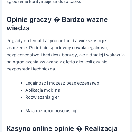
zgloszenie kontynuuje za duzo czasu.
Opinie graczy � Bardzo wazne
wiedza
Poglady na temat kasyna online dla wiekszosci jest
znaczenie. Podobnie sportowcy chwala legalnosc,
bezpieczenstwo i bedziesz bonusy, ale z drugiej i wskazuja
na ograniczenia zwiazane z oferta gier jesli czy nie
bezposredni techniczna.
Legalnosc i mozesz bezpieczenstwo
Aplikacja mobilna
Rozwiazania gier
Mala roznorodnosc uslugi
Kasyno online opinie � Realizacja