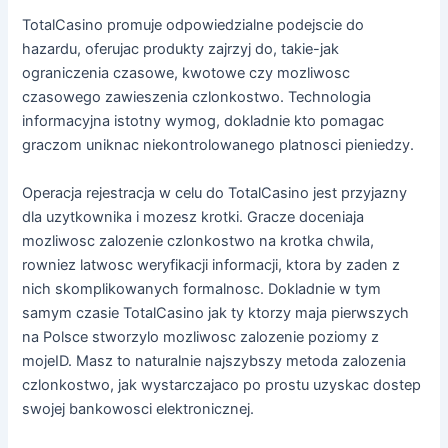
TotalCasino promuje odpowiedzialne podejscie do
hazardu, oferujac produkty zajrzyj do, takie-jak
ograniczenia czasowe, kwotowe czy mozliwosc
czasowego zawieszenia czlonkostwo. Technologia
informacyjna istotny wymog, dokladnie kto pomagac
graczom uniknac niekontrolowanego platnosci pieniedzy.
Operacja rejestracja w celu do TotalCasino jest przyjazny
dla uzytkownika i mozesz krotki. Gracze doceniaja
mozliwosc zalozenie czlonkostwo na krotka chwila,
rowniez latwosc weryfikacji informacji, ktora by zaden z
nich skomplikowanych formalnosc. Dokladnie w tym
samym czasie TotalCasino jak ty ktorzy maja pierwszych
na Polsce stworzylo mozliwosc zalozenie poziomy z
mojeID. Masz to naturalnie najszybszy metoda zalozenia
czlonkostwo, jak wystarczajaco po prostu uzyskac dostep
swojej bankowosci elektronicznej.