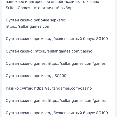
надежное и интересное онлайн-казино, то казино
Sultan Games – это отличный выбор.
Султан казино рабочее зеркало:
https://sultangames.com
Султан казино промокод бездепозитный бонус: SG100
Султан казино: https://sultangames.com/casino
Султан казино games: https://sultangames.com/games
Султан казино промокод: SG100
Казино султан: https://sultangames.com/casino
Султан казино games: https://sultangames.com/games
Султан казино промокод бездепозитный бонус: SG100