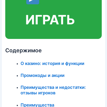
ИГРАТЬ
Содержимое
О казино: история и функции
Промокоды и акции
Преимущества и недостатки:
отзывы игроков
Преимущества