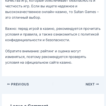
качества игр, который обеспечивает безопасность и
честность игр. Если вы ищете надежное и
высококачественное онлайн-казино, то Sultan Games –
это отличный выбор.
Важно: перед игрой в казино, рекомендуется прочитать
условия и правила, а также ознакомиться с политикой
конфиденциальности и безопасности.
Обратите внимание: рейтинг и оценка могут
изменяться, поэтому рекомендуется проверять
условия на официальном сайте казино.
PREVIOUS
NEXT