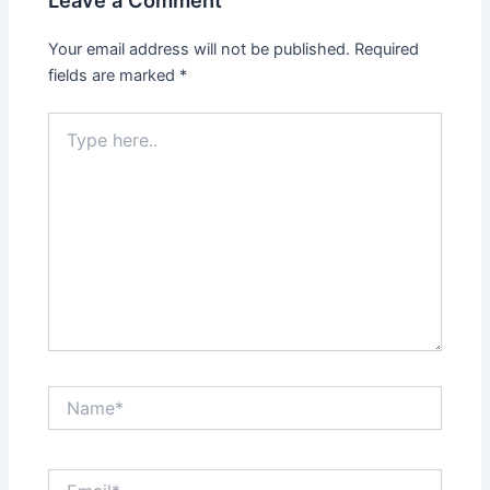
Leave a Comment
Your email address will not be published.
Required
fields are marked
*
Type
here..
Name*
Email*