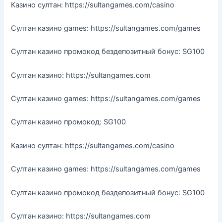
Казино султан: https://sultangames.com/casino
Султан казино games: https://sultangames.com/games
Султан казино промокод бездепозитный бонус: SG100
Султан казино: https://sultangames.com
Султан казино games: https://sultangames.com/games
Султан казино промокод: SG100
Казино султан: https://sultangames.com/casino
Султан казино games: https://sultangames.com/games
Султан казино промокод бездепозитный бонус: SG100
Султан казино: https://sultangames.com