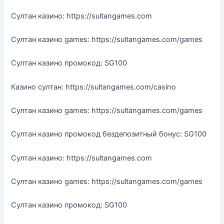
Султан казино: https://sultangames.com
Султан казино games: https://sultangames.com/games
Султан казино промокод: SG100
Казино султан: https://sultangames.com/casino
Султан казино games: https://sultangames.com/games
Султан казино промокод бездепозитный бонус: SG100
Султан казино: https://sultangames.com
Султан казино games: https://sultangames.com/games
Султан казино промокод: SG100