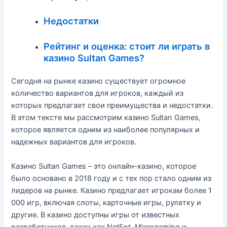
Недостатки
Рейтинг и оценка: стоит ли играть в
казино Sultan Games?
Сегодня на рынке казино существует огромное
количество вариантов для игроков, каждый из
которых предлагает свои преимущества и недостатки.
В этом тексте мы рассмотрим казино Sultan Games,
которое является одним из наиболее популярных и
надежных вариантов для игроков.
Казино Sultan Games – это онлайн-казино, которое
было основано в 2018 году и с тех пор стало одним из
лидеров на рынке. Казино предлагает игрокам более 1
000 игр, включая слоты, карточные игры, рулетку и
другие. В казино доступны игры от известных
разработчиков, таких как NetEnt, Microgaming и