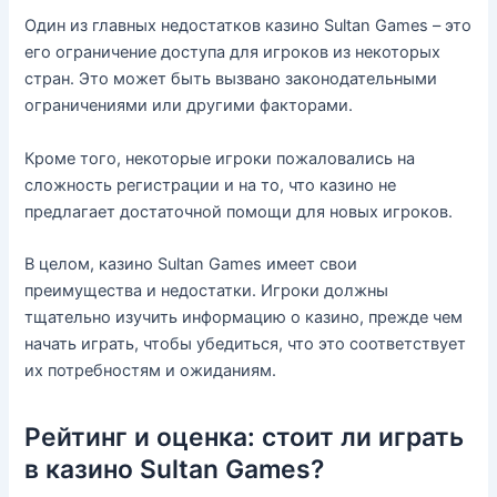
Один из главных недостатков казино Sultan Games – это
его ограничение доступа для игроков из некоторых
стран. Это может быть вызвано законодательными
ограничениями или другими факторами.
Кроме того, некоторые игроки пожаловались на
сложность регистрации и на то, что казино не
предлагает достаточной помощи для новых игроков.
В целом, казино Sultan Games имеет свои
преимущества и недостатки. Игроки должны
тщательно изучить информацию о казино, прежде чем
начать играть, чтобы убедиться, что это соответствует
их потребностям и ожиданиям.
Рейтинг и оценка: стоит ли играть
в казино Sultan Games?