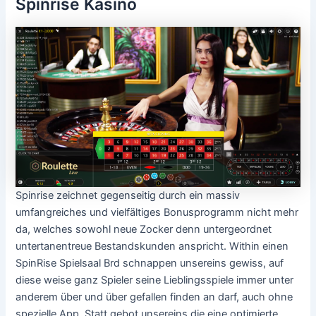
Spinrise Kasino
Spinrise zeichnet gegenseitig durch ein massiv
umfangreiches und vielfältiges Bonusprogramm nicht mehr
da, welches sowohl neue Zocker denn untergeordnet
untertanentreue Bestandskunden anspricht. Within einen
SpinRise Spielsaal Brd schnappen unsereins gewiss, auf
diese weise ganz Spieler seine Lieblingsspiele immer unter
anderem über und über gefallen finden an darf, auch ohne
spezielle App. Statt gebot unsereins die eine optimierte