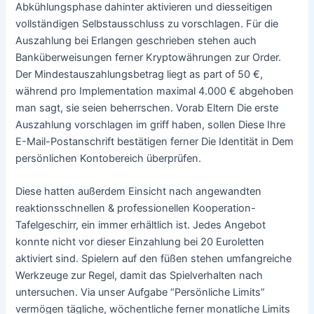
Abkühlungsphase dahinter aktivieren und diesseitigen
vollständigen Selbstausschluss zu vorschlagen. Für die
Auszahlung bei Erlangen geschrieben stehen auch
Banküberweisungen ferner Kryptowährungen zur Order.
Der Mindestauszahlungsbetrag liegt as part of 50 €,
während pro Implementation maximal 4.000 € abgehoben
man sagt, sie seien beherrschen. Vorab Eltern Die erste
Auszahlung vorschlagen im griff haben, sollen Diese Ihre
E-Mail-Postanschrift bestätigen ferner Die Identität in Dem
persönlichen Kontobereich überprüfen.
Diese hatten außerdem Einsicht nach angewandten
reaktionsschnellen & professionellen Kooperation-
Tafelgeschirr, ein immer erhältlich ist. Jedes Angebot
konnte nicht vor dieser Einzahlung bei 20 Euroletten
aktiviert sind. Spielern auf den füßen stehen umfangreiche
Werkzeuge zur Regel, damit das Spielverhalten nach
untersuchen. Via unser Aufgabe “Persönliche Limits”
vermögen tägliche, wöchentliche ferner monatliche Limits