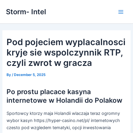
Skip
Storm- Intel
to
Main
content
Men
Pod pojeciem wyplacalnosci
kryje sie wspolczynnik RTP,
czyli zwrot w gracza
By
/
December 5, 2025
Po prostu placace kasyna
internetowe w Holandii do Polakow
Sportowcy ktorzy maja Holandii wlaczaja teraz ogromny
wybor kasyn https://hyper-casino.net/pl/ internetowych
czesto pod wzgledem tematyki, opcji inwestowania