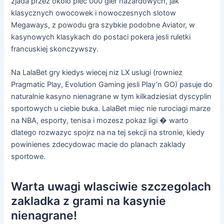
zjada przez okolo piec 000 gier hazardowych, jak
klasycznych owocowek i nowoczesnych slotow
Megaways, z powodu gra szybkie podobne Aviator, w
kasynowych klasykach do postaci pokera jesli ruletki
francuskiej skonczywszy.
Na LalaBet gry kiedys wiecej niz LX uslugi (rowniez
Pragmatic Play, Evolution Gaming jesli Play’n GO) pasuje do
naturalnie kasyno nienagrane w tym kilkadziesiat dyscyplin
sportowych u ciebie buka. LalaBet miec nie rurociagi marze
na NBA, esporty, tenisa i mozesz pokaz ligi � warto
dlatego rozwazyc spojrz na na tej sekcji na stronie, kiedy
powinienes zdecydowac macie do planach zaklady
sportowe.
Warta uwagi wlasciwie szczegolach
zakladka z grami na kasynie
nienagrane!