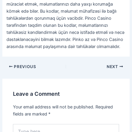
müraciət etmək, məlumatlarınızı daha yaxşı korumağa
kömək edə bilər. Bu kodlar, məlumat mühafizəsi ilə bağlı
təhlükələrdən qorunmaq üçün vacibdir. Pinco Casino
tərəfindən təqdim olunan bu kodlar, məlumatlarınızı
təhlükəsiz kəndləndirmək üçün necə istifadə etməli və necə
dəstəklənəcəyini bilmək lazımdır. Pinko az və Pinco Casino
arasında məlumat paylaşımına dair təhlükələr olmamalıdır.
PREVIOUS
NEXT
Leave a Comment
Your email address will not be published.
Required
fields are marked
*
Type