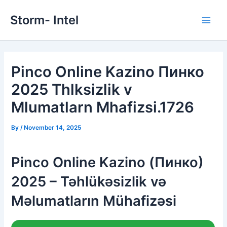
Skip
Storm- Intel
to
Main
content
Men
Pinco Online Kazino Пинко
2025 Thlksizlik v
Mlumatlarn Mhafizsi.1726
By
/
November 14, 2025
Pinco Online Kazino (Пинко)
2025 – Təhlükəsizlik və
Məlumatların Mühafizəsi