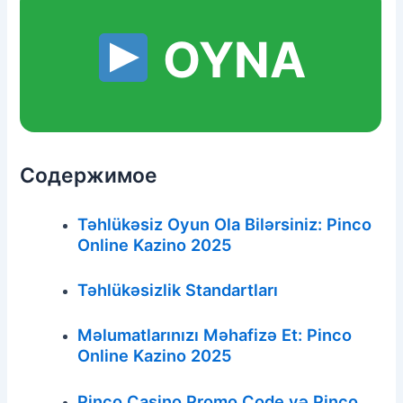
OYNA
Содержимое
Təhlükəsiz Oyun Ola Bilərsiniz: Pinco
Online Kazino 2025
Təhlükəsizlik Standartları
Məlumatlarınızı Məhafizə Et: Pinco
Online Kazino 2025
Pinco Casino Promo Code və Pinco