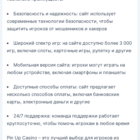
Безопасность и надежность: сайт использует
современные технологии безопасности, чтобы
защитить игроков от мошенников и хакеров
Широкий спектр игр: на сайте доступно более 3 000
игр, включая слоты, карточные игры, рулетку и другие
Мобильная версия сайта: игроки могут играть на
любом устройстве, включая смартфоны и планшеты
Доступные способы оплаты: сайт предлагает
несколько способов оплаты, включая банковские
карты, электронные деньги и другие
24/7 поддержка: команда поддержки работает
круглосуточно, чтобы помочь игрокам в любое время
Pin Up Casino – это лучший выбор для игроков из