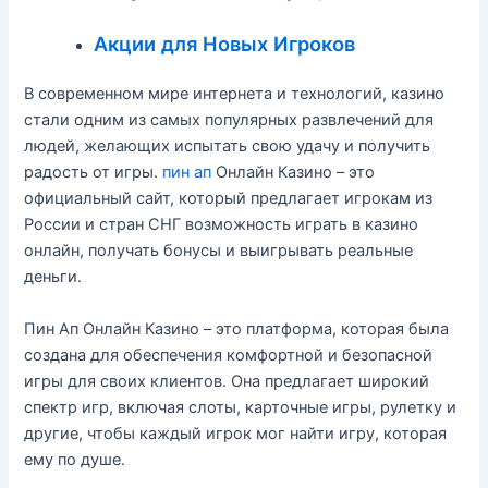
Акции для Новых Игроков
В современном мире интернета и технологий, казино
стали одним из самых популярных развлечений для
людей, желающих испытать свою удачу и получить
радость от игры.
пин ап
Онлайн Казино – это
официальный сайт, который предлагает игрокам из
России и стран СНГ возможность играть в казино
онлайн, получать бонусы и выигрывать реальные
деньги.
Пин Ап Онлайн Казино – это платформа, которая была
создана для обеспечения комфортной и безопасной
игры для своих клиентов. Она предлагает широкий
спектр игр, включая слоты, карточные игры, рулетку и
другие, чтобы каждый игрок мог найти игру, которая
ему по душе.