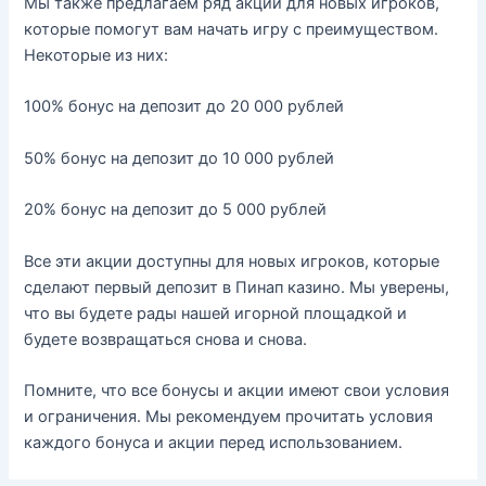
Мы также предлагаем ряд акций для новых игроков,
которые помогут вам начать игру с преимуществом.
Некоторые из них:
100% бонус на депозит до 20 000 рублей
50% бонус на депозит до 10 000 рублей
20% бонус на депозит до 5 000 рублей
Все эти акции доступны для новых игроков, которые
сделают первый депозит в Пинап казино. Мы уверены,
что вы будете рады нашей игорной площадкой и
будете возвращаться снова и снова.
Помните, что все бонусы и акции имеют свои условия
и ограничения. Мы рекомендуем прочитать условия
каждого бонуса и акции перед использованием.