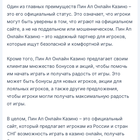
Один из главных преимуществ Пин Ап Онлайн Казино –
это его официальный статус. Это означает, что игроки
могут быть уверены в том, что играют на официальном
сайте, а не на поддельном или мошенническом. Пин Ап
Онлайн Казино – это надежный партнер для игроков,
которые ищут безопасной и комфортной игры.
Кроме того, Пин Ап Онлайн Казино предлагает своим
клиентам множество бонусов и акций, чтобы помочь
им начать играть и получать радость от игры. Это
может быть бонусы для новых игроков, акции для
лояльных игроков, а также другие предложения,
чтобы игроки могли получать максимальную радость
от игры.
В целом, Пин Ап Онлайн Казино – это официальный
сайт, который предлагает игрокам из России и стран
СНГ возможность играть в казино онлайн, получать