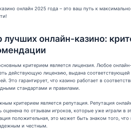
азино онлайн 2025 года – это ваш путь к максимально
ти!
 лучших онлайн-казино: кри
омендации
сновным критерием является лицензия. Любое онлайн
еть действующую лицензию, выдана соответствующей
ей. Это гарантирует, что казино работает в соответств
дными стандартами и правилами.
ным критерием является репутация. Репутация онлай
 оценена по отзывам игроков, которые уже играли в э
ация положительная, это может быть знаком того, что
адежным и честным.