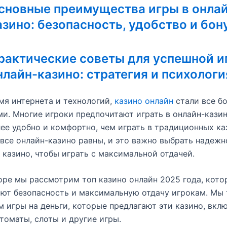
сновные преимущества игры в онла
азино: безопасность, удобство и бон
рактические советы для успешной и
нлайн-казино: стратегия и психологи
мя интернета и технологий,
казино онлайн
стали все б
и. Многие игроки предпочитают играть в онлайн-казин
лее удобно и комфортно, чем играть в традиционных ка
 все онлайн-казино равны, и это важно выбрать надежн
 казино, чтобы играть с максимальной отдачей.
оре мы рассмотрим топ казино онлайн 2025 года, кото
ют безопасность и максимальную отдачу игрокам. Мы
 игры на деньги, которые предлагают эти казино, вкл
томаты, слоты и другие игры.