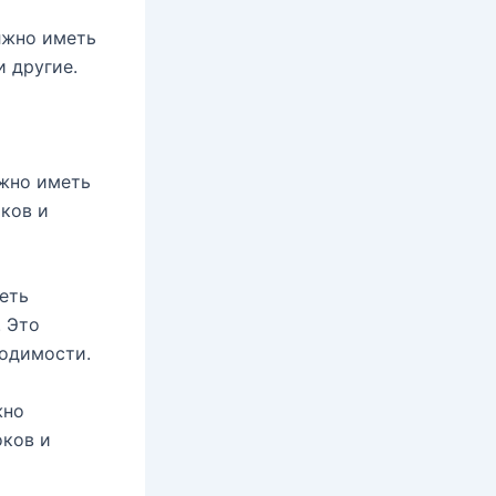
лжно иметь
и другие.
лжно иметь
ков и
еть
. Это
ходимости.
жно
оков и