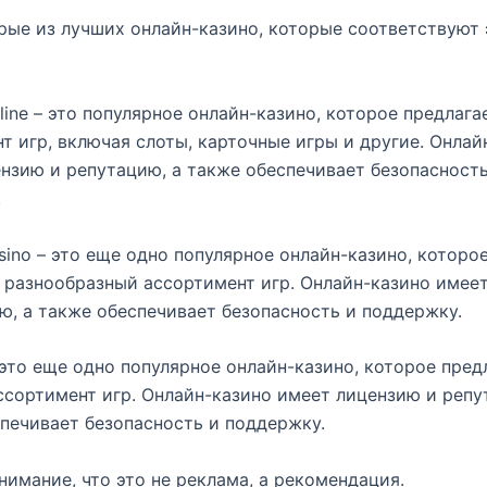
рые из лучших онлайн-казино, которые соответствуют
online – это популярное онлайн-казино, которое предлаг
т игр, включая слоты, карточные игры и другие. Онлай
нзию и репутацию, а также обеспечивает безопасность
.
casino – это еще одно популярное онлайн-казино, которо
 разнообразный ассортимент игр. Онлайн-казино имее
ю, а также обеспечивает безопасность и поддержку.
– это еще одно популярное онлайн-казино, которое пред
сортимент игр. Онлайн-казино имеет лицензию и репу
печивает безопасность и поддержку.
нимание, что это не реклама, а рекомендация.