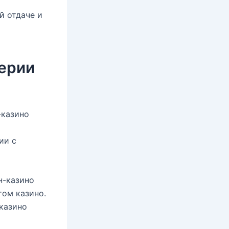
й отдаче и
терии
-казино
ии с
н-казино
том казино.
 казино