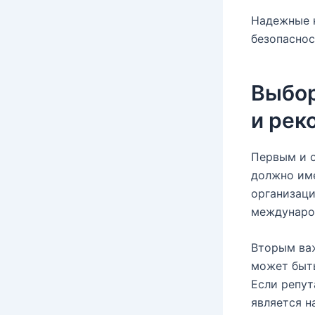
Надежные к
безопаснос
Выбор
и рек
Первым и о
должно им
организаци
междунаро
Вторым важ
может быть
Если репут
является н