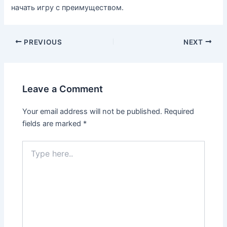
начать игру с преимуществом.
PREVIOUS
NEXT
Leave a Comment
Your email address will not be published.
Required
fields are marked
*
Type
here..