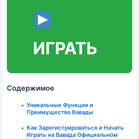
ИГРАТЬ
Содержимое
Уникальные Функции и
Преимущества Вавады
Как Зарегистрироваться и Начать
Играть на Вавада Официальном