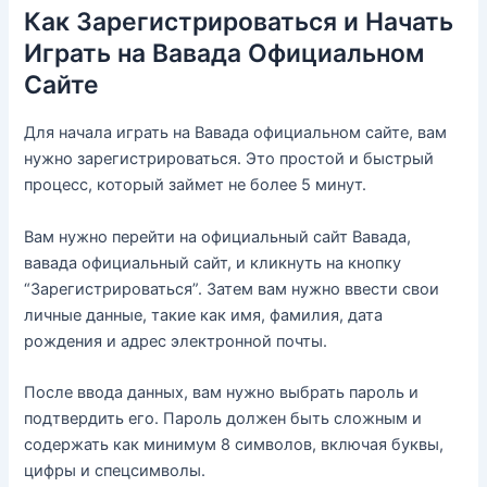
Как Зарегистрироваться и Начать
Играть на Вавада Официальном
Сайте
Для начала играть на Вавада официальном сайте, вам
нужно зарегистрироваться. Это простой и быстрый
процесс, который займет не более 5 минут.
Вам нужно перейти на официальный сайт Вавада,
вавада официальный сайт, и кликнуть на кнопку
“Зарегистрироваться”. Затем вам нужно ввести свои
личные данные, такие как имя, фамилия, дата
рождения и адрес электронной почты.
После ввода данных, вам нужно выбрать пароль и
подтвердить его. Пароль должен быть сложным и
содержать как минимум 8 символов, включая буквы,
цифры и спецсимволы.