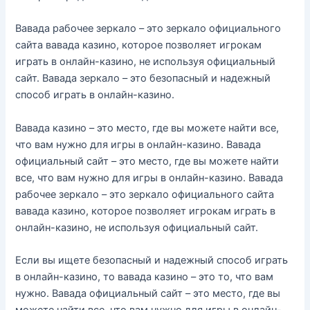
Вавада рабочее зеркало – это зеркало официального
сайта вавада казино, которое позволяет игрокам
играть в онлайн-казино, не используя официальный
сайт. Вавада зеркало – это безопасный и надежный
способ играть в онлайн-казино.
Вавада казино – это место, где вы можете найти все,
что вам нужно для игры в онлайн-казино. Вавада
официальный сайт – это место, где вы можете найти
все, что вам нужно для игры в онлайн-казино. Вавада
рабочее зеркало – это зеркало официального сайта
вавада казино, которое позволяет игрокам играть в
онлайн-казино, не используя официальный сайт.
Если вы ищете безопасный и надежный способ играть
в онлайн-казино, то вавада казино – это то, что вам
нужно. Вавада официальный сайт – это место, где вы
можете найти все, что вам нужно для игры в онлайн-