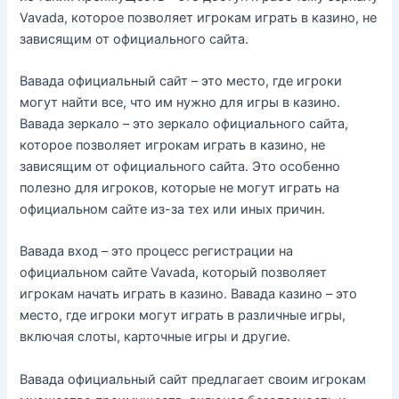
Vavada, которое позволяет игрокам играть в казино, не
зависящим от официального сайта.
Вавада официальный сайт – это место, где игроки
могут найти все, что им нужно для игры в казино.
Вавада зеркало – это зеркало официального сайта,
которое позволяет игрокам играть в казино, не
зависящим от официального сайта. Это особенно
полезно для игроков, которые не могут играть на
официальном сайте из-за тех или иных причин.
Вавада вход – это процесс регистрации на
официальном сайте Vavada, который позволяет
игрокам начать играть в казино. Вавада казино – это
место, где игроки могут играть в различные игры,
включая слоты, карточные игры и другие.
Вавада официальный сайт предлагает своим игрокам