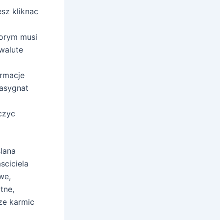
esz kliknac
torym musi
 walute
ormacje
rasygnat
nczyc
lana
sciciela
we,
tne,
sze karmic