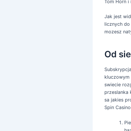
Tom Horn i 
Jak jest wi
licznych do
mozesz naty
Od sie
Subskrypcja
kluczowym k
swiecie ro
przeslanka 
sa jakies p
Spin Casino
Pi
ha