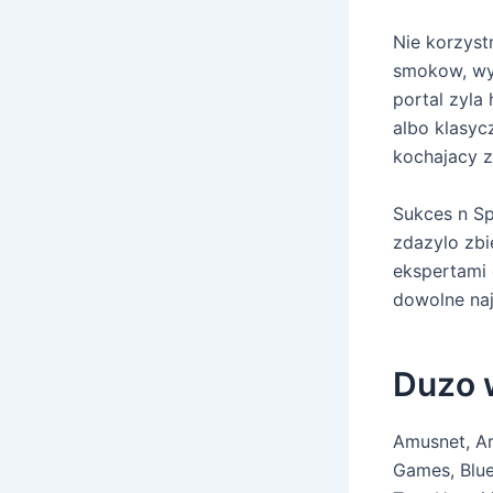
Nie korzyst
smokow, wyl
portal zyla
albo klasyc
kochajacy z
Sukces n Sp
zdazylo zbi
ekspertami 
dowolne na
Duzo w
Amusnet, Ar
Games, Blue