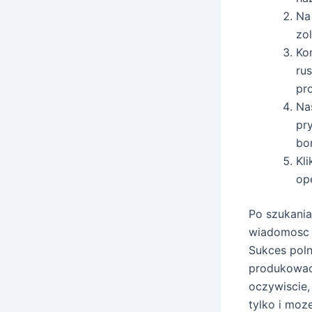
Na
zol
Ko
rus
pro
Na
pr
bo
Kl
op
Po szukania
wiadomosc k
Sukces poln
produkowac 
oczywiscie,
tylko i moz