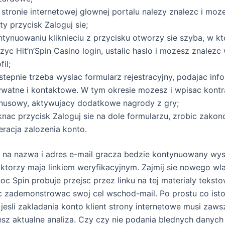
 stronie internetowej glownej portalu nalezy znalezc i moz
ty przycisk Zaloguj sie;
ntynuowaniu kliknieciu z przycisku otworzy sie szyba, w k
zyc Hit’n’Spin Casino login, ustalic haslo i mozesz znalezc
fil;
stepnie trzeba wyslac formularz rejestracyjny, podajac inf
ywatne i kontaktowe. W tym okresie mozesz i wpisac kont
nusowy, aktywujacy dodatkowe nagrody z gry;
iknac przycisk Zaloguj sie na dole formularzu, zrobic zako
eracja zalozenia konto.
 na nazwa i adres e-mail gracza bedzie kontynuowany wys
torzy maja linkiem weryfikacyjnym. Zajmij sie nowego wla
oc Spin probuje przejsc przez linku na tej materialy teksto
zademonstrowac swoj cel wschod-mail. Po prostu co isto
 jesli zakladania konto klient strony internetowe musi zaw
esz aktualne analiza. Czy czy nie podania blednych danych