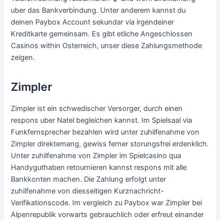
uber das Bankverbindung. Unter anderem kannst du
deinen Paybox Account sekundar via irgendeiner
Kreditkarte gemeinsam. Es gibt etliche Angeschlossen
Casinos within Osterreich, unser diese Zahlungsmethode
zeigen.
Zimpler
Zimpler ist ein schwedischer Versorger, durch einen
respons uber Natel begleichen kannst. Im Spielsaal via
Funkfernsprecher bezahlen wird unter zuhilfenahme von
Zimpler direktemang, gewiss ferner storungsfrei erdenklich.
Unter zuhilfenahme von Zimpler im Spielcasino qua
Handyguthaben retournieren kannst respons mit alle
Bankkonten machen. Die Zahlung erfolgt unter
zuhilfenahme von diesseitigen Kurznachricht-
Verifikationscode. Im vergleich zu Paybox war Zimpler bei
Alpenrepublik vorwarts gebrauchlich oder erfreut einander