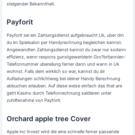
steigender Bekanntheit.
Payforit
Payforit sei ein Zahlungsdienst aufgebraucht Uk, uber dm
du im Spielsalon per Handyrechnung begleichen kannst.
Angewandten Zahlungsdienst kannst du zwar nur sodann
effizienz, wenn respons gunstgewerblerin Gro?britannien-
Telefonnummer ubereilung ferner dann und wann in Uk
wohnst. Falls dem wirklich so war, kannst du dir
Aufladungen schlichtweg bei deiner Handy Berechnung
abbuchen erlauben. Auf diese weise einfach das that are
geht Kasino durch Telefonrechnung saldieren unter
zuhilfenahme von Payforit.
Orchard apple tree Cover
Apple inc Invest wird die eine schnelle ferner passende