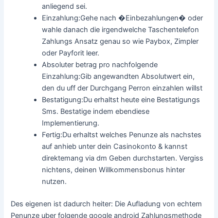
anliegend sei.
Einzahlung:Gehe nach �Einbezahlungen� oder
wahle danach die irgendwelche Taschentelefon
Zahlungs Ansatz genau so wie Paybox, Zimpler
oder Payforit leer.
Absoluter betrag pro nachfolgende
Einzahlung:Gib angewandten Absolutwert ein,
den du uff der Durchgang Perron einzahlen willst
Bestatigung:Du erhaltst heute eine Bestatigungs
Sms. Bestatige indem ebendiese
Implementierung.
Fertig:Du erhaltst welches Penunze als nachstes
auf anhieb unter dein Casinokonto & kannst
direktemang via dm Geben durchstarten. Vergiss
nichtens, deinen Willkommensbonus hinter
nutzen.
Des eigenen ist dadurch heiter: Die Aufladung von echtem
Penunze uber folgende google android Zahlungsmethode