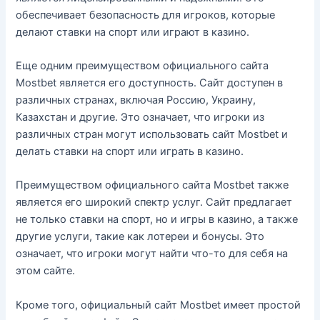
обеспечивает безопасность для игроков, которые
делают ставки на спорт или играют в казино.
Еще одним преимуществом официального сайта
Mostbet является его доступность. Сайт доступен в
различных странах, включая Россию, Украину,
Казахстан и другие. Это означает, что игроки из
различных стран могут использовать сайт Mostbet и
делать ставки на спорт или играть в казино.
Преимуществом официального сайта Mostbet также
является его широкий спектр услуг. Сайт предлагает
не только ставки на спорт, но и игры в казино, а также
другие услуги, такие как лотереи и бонусы. Это
означает, что игроки могут найти что-то для себя на
этом сайте.
Кроме того, официальный сайт Mostbet имеет простой