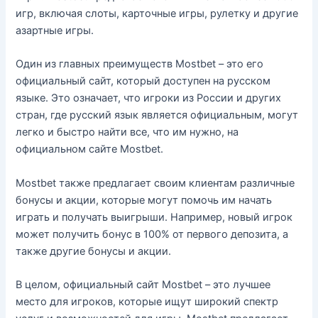
игр, включая слоты, карточные игры, рулетку и другие
азартные игры.
Один из главных преимуществ Mostbet – это его
официальный сайт, который доступен на русском
языке. Это означает, что игроки из России и других
стран, где русский язык является официальным, могут
легко и быстро найти все, что им нужно, на
официальном сайте Mostbet.
Mostbet также предлагает своим клиентам различные
бонусы и акции, которые могут помочь им начать
играть и получать выигрыши. Например, новый игрок
может получить бонус в 100% от первого депозита, а
также другие бонусы и акции.
В целом, официальный сайт Mostbet – это лучшее
место для игроков, которые ищут широкий спектр