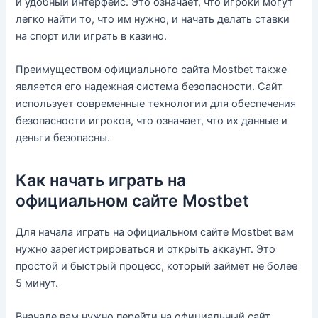
и удобный интерфейс. Это означает, что игроки могут
легко найти то, что им нужно, и начать делать ставки
на спорт или играть в казино.
Преимуществом официального сайта Mostbet также
является его надежная система безопасности. Сайт
использует современные технологии для обеспечения
безопасности игроков, что означает, что их данные и
деньги безопасны.
Как начать играть на
официальном сайте Mostbet
Для начала играть на официальном сайте Mostbet вам
нужно зарегистрироваться и открыть аккаунт. Это
простой и быстрый процесс, который займет не более
5 минут.
Вначале вам нужно перейти на официальный сайт