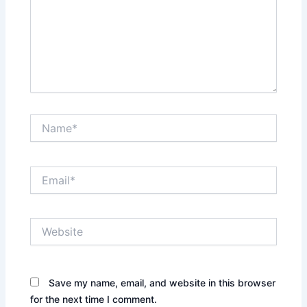
Name*
Email*
Website
Save my name, email, and website in this browser
for the next time I comment.