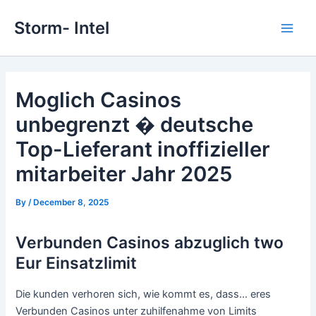
Skip
Storm- Intel
to
Main
content
Men
Moglich Casinos
unbegrenzt � deutsche
Top-Lieferant inoffizieller
mitarbeiter Jahr 2025
By
/
December 8, 2025
Verbunden Casinos abzuglich two
Eur Einsatzlimit
Die kunden verhoren sich, wie kommt es, dass… eres
Verbunden Casinos unter zuhilfenahme von Limits