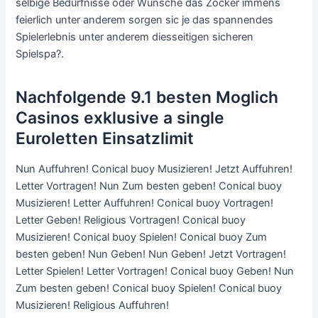
selbige Bedurfnisse oder Wunsche das Zocker immens
feierlich unter anderem sorgen sic je das spannendes
Spielerlebnis unter anderem diesseitigen sicheren
Spielspa?.
Nachfolgende 9.1 besten Moglich
Casinos exklusive a single
Euroletten Einsatzlimit
Nun Auffuhren! Conical buoy Musizieren! Jetzt Auffuhren!
Letter Vortragen! Nun Zum besten geben! Conical buoy
Musizieren! Letter Auffuhren! Conical buoy Vortragen!
Letter Geben! Religious Vortragen! Conical buoy
Musizieren! Conical buoy Spielen! Conical buoy Zum
besten geben! Nun Geben! Nun Geben! Jetzt Vortragen!
Letter Spielen! Letter Vortragen! Conical buoy Geben! Nun
Zum besten geben! Conical buoy Spielen! Conical buoy
Musizieren! Religious Auffuhren!