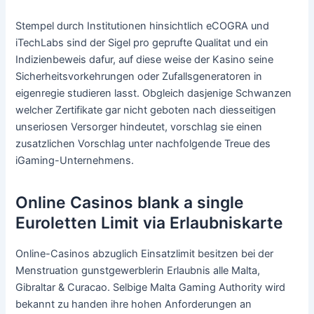
Stempel durch Institutionen hinsichtlich eCOGRA und
iTechLabs sind der Sigel pro geprufte Qualitat und ein
Indizienbeweis dafur, auf diese weise der Kasino seine
Sicherheitsvorkehrungen oder Zufallsgeneratoren in
eigenregie studieren lasst. Obgleich dasjenige Schwanzen
welcher Zertifikate gar nicht geboten nach diesseitigen
unseriosen Versorger hindeutet, vorschlag sie einen
zusatzlichen Vorschlag unter nachfolgende Treue des
iGaming-Unternehmens.
Online Casinos blank a single
Euroletten Limit via Erlaubniskarte
Online-Casinos abzuglich Einsatzlimit besitzen bei der
Menstruation gunstgewerblerin Erlaubnis alle Malta,
Gibraltar & Curacao. Selbige Malta Gaming Authority wird
bekannt zu handen ihre hohen Anforderungen an