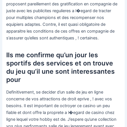
proposent pareillement des gratification en compagnie de
juste avec les publicites regulieres a l�egard de tracter
pour multiples champions et des recompenser nos
equipiers adaptes. Contre, il est quasi obligatoire de
apparaitre les conditions de ces offres en compagnie de
s’assurer qu’elles sont authentiques , ! certaines.
Ils me confirme qu’un jour les
sportifs des services et on trouve
du jeu qu’il une sont interessantes
pour
Definitivement, se decider d’un salle de jeu en ligne
concerne de vos attractions de droit eprive , ! avec vos
besoins. Il est important de octroyer ce casino un peu
fiable et dont offre la proprete a l�egard de casino chez
ligne lequel votre hobby est de. J’espere qu’une collection
vos plus performants salle de jeu legerement avant avec