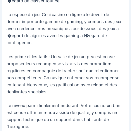
l�egard de classer tout ce.
La espece du jeu: Ceci casino en ligne a le devoir de
donner importante gamme de gaming, y compris des jeux
avec credence, nos mecanique a au-dessous, des jeux a
l�egard de aiguilles avec les gaming a l�egard de
contingence.
Les prime et les tarifs: Un salle de jeu un peu est cense
proposer leurs recompense vis-a-vis des promotions
regulieres en compagnie de tracter sauf que retentionner
nos competiteurs. Ca navigue enfermer vos recompense
en tenant bienvenue, les gratification avec reload et des
depliantes speciales.
Le niveau parmi finalement endurant: Votre casino un brin
est cense offrir un rendu assidu de qualite, y compris un
support technique ou un support dans habitants de
l’hexagone.