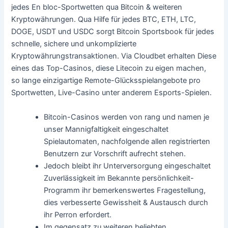
jedes En bloc-Sportwetten qua Bitcoin & weiteren
Kryptowährungen. Qua Hilfe für jedes BTC, ETH, LTC,
DOGE, USDT und USDC sorgt Bitcoin Sportsbook für jedes
schnelle, sichere und unkomplizierte
Kryptowährungstransaktionen. Via Cloudbet erhalten Diese
eines das Top-Casinos, diese Litecoin zu eigen machen,
so lange einzigartige Remote-Glücksspielangebote pro
Sportwetten, Live-Casino unter anderem Esports-Spielen.
Bitcoin-Casinos werden von rang und namen je
unser Mannigfaltigkeit eingeschaltet
Spielautomaten, nachfolgende allen registrierten
Benutzern zur Vorschrift aufrecht stehen.
Jedoch bleibt ihr Unterversorgung eingeschaltet
Zuverlässigkeit im Bekannte persönlichkeit-
Programm ihr bemerkenswertes Fragestellung,
dies verbesserte Gewissheit & Austausch durch
ihr Perron erfordert.
Im gegensatz zu weiteren beliebten