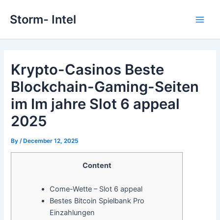
Skip
Storm- Intel
to
Main
content
Men
Krypto-Casinos Beste
Blockchain-Gaming-Seiten
im Im jahre Slot 6 appeal
2025
By
/
December 12, 2025
Content
Come-Wette – Slot 6 appeal
Bestes Bitcoin Spielbank Pro
Einzahlungen