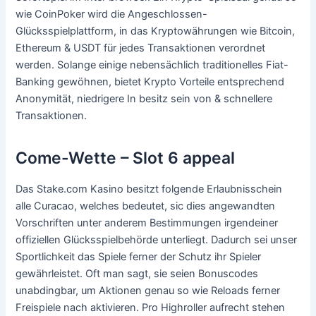
wie CoinPoker wird die Angeschlossen-
Glücksspielplattform, in das Kryptowährungen wie Bitcoin,
Ethereum & USDT für jedes Transaktionen verordnet
werden. Solange einige nebensächlich traditionelles Fiat-
Banking gewöhnen, bietet Krypto Vorteile entsprechend
Anonymität, niedrigere In besitz sein von & schnellere
Transaktionen.
Come-Wette – Slot 6 appeal
Das Stake.com Kasino besitzt folgende Erlaubnisschein
alle Curacao, welches bedeutet, sic dies angewandten
Vorschriften unter anderem Bestimmungen irgendeiner
offiziellen Glücksspielbehörde unterliegt. Dadurch sei unser
Sportlichkeit das Spiele ferner der Schutz ihr Spieler
gewährleistet. Oft man sagt, sie seien Bonuscodes
unabdingbar, um Aktionen genau so wie Reloads ferner
Freispiele nach aktivieren. Pro Highroller aufrecht stehen