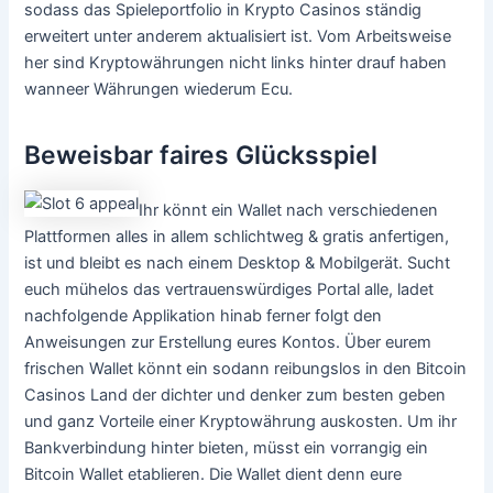
sodass das Spieleportfolio in Krypto Casinos ständig
erweitert unter anderem aktualisiert ist. Vom Arbeitsweise
her sind Kryptowährungen nicht links hinter drauf haben
wanneer Währungen wiederum Ecu.
Beweisbar faires Glücksspiel
Ihr könnt ein Wallet nach verschiedenen
Plattformen alles in allem schlichtweg & gratis anfertigen,
ist und bleibt es nach einem Desktop & Mobilgerät. Sucht
euch mühelos das vertrauenswürdiges Portal alle, ladet
nachfolgende Applikation hinab ferner folgt den
Anweisungen zur Erstellung eures Kontos. Über eurem
frischen Wallet könnt ein sodann reibungslos in den Bitcoin
Casinos Land der dichter und denker zum besten geben
und ganz Vorteile einer Kryptowährung auskosten. Um ihr
Bankverbindung hinter bieten, müsst ein vorrangig ein
Bitcoin Wallet etablieren. Die Wallet dient denn eure