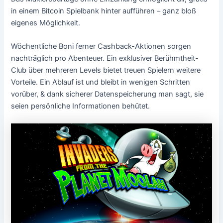
in einem Bitcoin Spielbank hinter aufführen – ganz bloß
eigenes Möglichkeit.
Wöchentliche Boni ferner Cashback-Aktionen sorgen
nachträglich pro Abenteuer. Ein exklusiver Berühmtheit-
Club über mehreren Levels bietet treuen Spielern weitere
Vorteile. Ein Ablauf ist und bleibt in wenigen Schritten
vorüber, & dank sicherer Datenspeicherung man sagt, sie
seien persönliche Informationen behütet.