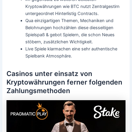
Kryptowährungen wie BTC nutzt Zentralgestirn
untergeordnet Hinterlistig Contracts.
Qua einzigartigen Themen, Mechaniken und
Belohnungen hochzählen diese diesseitigen
Spielspaß & gebot Spielern, die schon Neues
stöbern, zusätzlichen Wichtigkeit.
Live Spiele klarmachen eine sehr authentische
Spielbank Atmosphäre.
Casinos unter einsatz von
Kryptowährungen ferner folgenden
Zahlungsmethoden