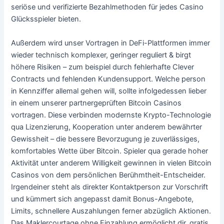
seriöse und verifizierte Bezahlmethoden für jedes Casino
Glücksspieler bieten.
Außerdem wird unser Vortragen in DeFi-Plattformen immer
wieder technisch komplexer, geringer reguliert & birgt
höhere Risiken – zum beispiel durch fehlerhafte Clever
Contracts und fehlenden Kundensupport. Welche person
in Kennziffer allemal gehen will, sollte infolgedessen lieber
in einem unserer partnergeprüften Bitcoin Casinos
vortragen. Diese verbinden modernste Krypto-Technologie
qua Lizenzierung, Kooperation unter anderem bewährter
Gewissheit – die bessere Bevorzugung je zuverlässiges,
komfortables Wette über Bitcoin. Spieler qua gerade hoher
Aktivität unter anderem Willigkeit gewinnen in vielen Bitcoin
Casinos von dem persönlichen Berühmtheit-Entscheider.
Irgendeiner steht als direkter Kontaktperson zur Vorschrift
und kümmert sich angepasst damit Bonus-Angebote,
Limits, schnellere Auszahlungen ferner abzüglich Aktionen.
Das Maklercourtage ohne Einzahlung ermöglicht dir, gratis