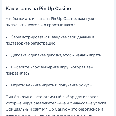
Как играть на Pin Up Casino
Чтобы начать играть на Pin Up Casino, вам нужно
выполнить несколько простых шагов:
Зарегистрироваться: введите свои данные и
подтвердите регистрацию
Депозит: сделайте депозит, чтобы начать играть
Выберите игру: выберите игру, которая вам
понравилась
Играть: начните играть и получайте бонусы
Пин Ап казино – это отличный выбор для игроков,
которые ищут развлекательные и финансовые услуги.
Официальный сайт Pin Up Casino – это безопасное и
надежное место, где вы можете играть в игры,