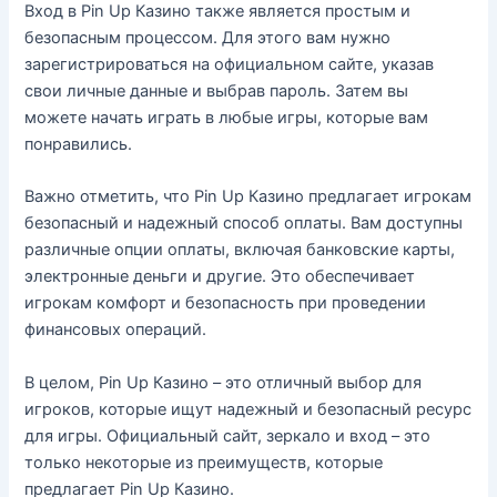
Вход в Pin Up Казино также является простым и
безопасным процессом. Для этого вам нужно
зарегистрироваться на официальном сайте, указав
свои личные данные и выбрав пароль. Затем вы
можете начать играть в любые игры, которые вам
понравились.
Важно отметить, что Pin Up Казино предлагает игрокам
безопасный и надежный способ оплаты. Вам доступны
различные опции оплаты, включая банковские карты,
электронные деньги и другие. Это обеспечивает
игрокам комфорт и безопасность при проведении
финансовых операций.
В целом, Pin Up Казино – это отличный выбор для
игроков, которые ищут надежный и безопасный ресурс
для игры. Официальный сайт, зеркало и вход – это
только некоторые из преимуществ, которые
предлагает Pin Up Казино.