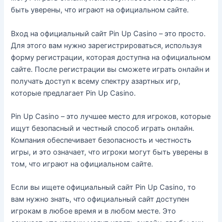
быть уверены, что играют на официальном сайте.
Вход на официальный сайт Pin Up Casino – это просто.
Для этого вам нужно зарегистрироваться, используя
форму регистрации, которая доступна на официальном
сайте. После регистрации вы сможете играть онлайн и
получать доступ к всему спектру азартных игр,
которые предлагает Pin Up Casino.
Pin Up Casino – это лучшее место для игроков, которые
ищут безопасный и честный способ играть онлайн.
Компания обеспечивает безопасность и честность
игры, и это означает, что игроки могут быть уверены в
том, что играют на официальном сайте.
Если вы ищете официальный сайт Pin Up Casino, то
вам нужно знать, что официальный сайт доступен
игрокам в любое время и в любом месте. Это