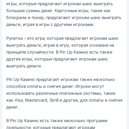
игры, которые предлагают игрокам шанс выиграть
большие суммы денег. Карточные игры, такие как
блэкджек и покер, предлагают игрокам шанс выиграть
деньги, играя в игры с другими игроками.
Рулетка – это игра, которая предлагает игрокам шанс
выиграть деньги, играя в игру, которая основана на
принципе случайности. В Pin Up Казино есть также
другие игры, которые предлагают игрокам шанс
выиграть деньги.
Pin Up Казино предлагает игрокам также несколько
способов оплаты и снятия денег. Игроки могут
использовать различные платежные системы, такие
как Visa, Mastercard, Skrill и другие, для оплаты и снятия
денег.
В Pin Up Казино есть также несколько программ
лояльности, которые предлагают игрокам