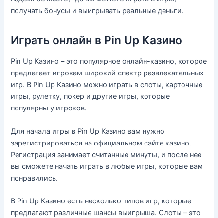
получать бонусы и выигрывать реальные деньги.
Играть онлайн в Pin Up Казино
Pin Up Казино – это популярное онлайн-казино, которое
предлагает игрокам широкий спектр развлекательных
игр. В Pin Up Казино можно играть в слоты, карточные
игры, рулетку, покер и другие игры, которые
популярны у игроков.
Для начала игры в Pin Up Казино вам нужно
зарегистрироваться на официальном сайте казино.
Регистрация занимает считанные минуты, и после нее
вы сможете начать играть в любые игры, которые вам
понравились.
В Pin Up Казино есть несколько типов игр, которые
предлагают различные шансы выигрыша. Слоты – это