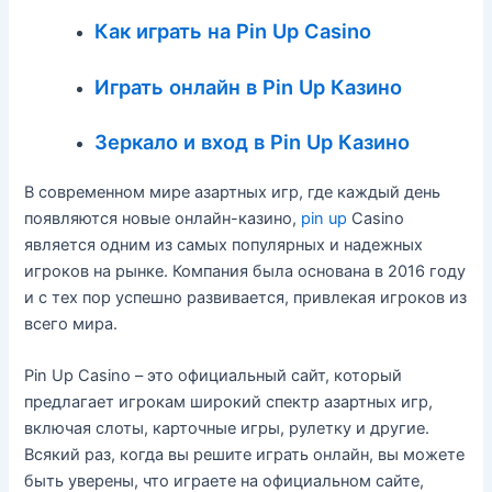
Как играть на Pin Up Casino
Играть онлайн в Pin Up Казино
Зеркало и вход в Pin Up Казино
В современном мире азартных игр, где каждый день
появляются новые онлайн-казино,
pin up
Casino
является одним из самых популярных и надежных
игроков на рынке. Компания была основана в 2016 году
и с тех пор успешно развивается, привлекая игроков из
всего мира.
Pin Up Casino – это официальный сайт, который
предлагает игрокам широкий спектр азартных игр,
включая слоты, карточные игры, рулетку и другие.
Всякий раз, когда вы решите играть онлайн, вы можете
быть уверены, что играете на официальном сайте,