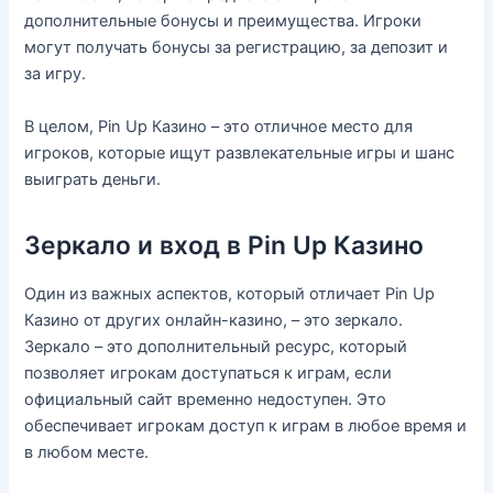
дополнительные бонусы и преимущества. Игроки
могут получать бонусы за регистрацию, за депозит и
за игру.
В целом, Pin Up Казино – это отличное место для
игроков, которые ищут развлекательные игры и шанс
выиграть деньги.
Зеркало и вход в Pin Up Казино
Один из важных аспектов, который отличает Pin Up
Казино от других онлайн-казино, – это зеркало.
Зеркало – это дополнительный ресурс, который
позволяет игрокам доступаться к играм, если
официальный сайт временно недоступен. Это
обеспечивает игрокам доступ к играм в любое время и
в любом месте.