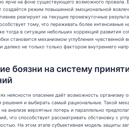
о ярче на фоне существующего возможного провала. 
т создаётся режим повышенной эмоциональной вовлеч
ктивнее реагирует на текущие промежуточные результа
особствует тому, что переживать более интенсивные 
е тогда в ситуации небольших коррекций развития со
бки становится механизмом углубления чувственной в
 и далеко не только только фактором внутреннего нап
ие боязни на систему принят
ний
ях неясности опасение даёт возможность организму о
решения и выбирать самый рациональные. Такой меха
 на анализе вероятных потерь и параллельно предпола
ий, что способствует рассматривать обстановку с угл
остью. На этом этапе субъективная модель защиты за