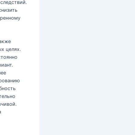
оследствий.
снизить
еренному
также
х целях.
стоянно
иант.
нее
ированию
бность
тельно
йчивой.
я