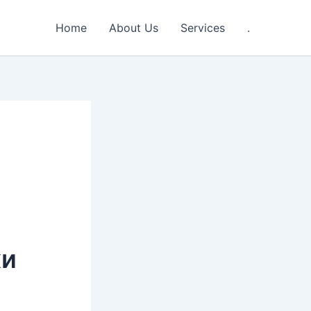
Home
About Us
Services
.
ки