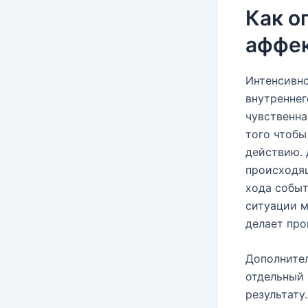
Как о
аффек
Интенсивно
внутреннег
чувственна
того чтоб
действию. 
происходя
хода событ
ситуации м
делает про
Дополните
отдельный 
результату