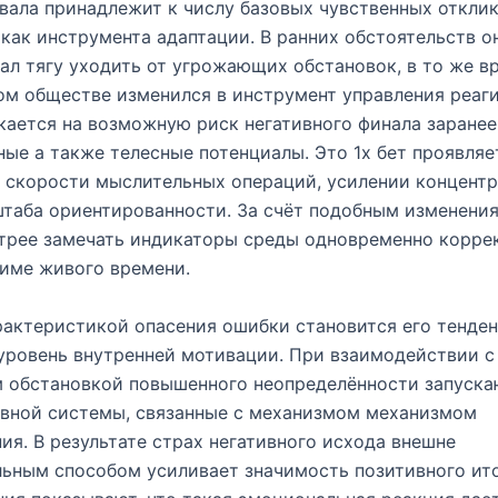
вала принадлежит к числу базовых чувственных отклик
как инструмента адаптации. В ранних обстоятельств о
ал тягу уходить от угрожающих обстановок, в то же в
м обществе изменился в инструмент управления реаг
кается на возможную риск негативного финала заранее
ые а также телесные потенциалы. Это 1х бет проявляе
 скорости мыслительных операций, усилении концентр
таба ориентированности. За счёт подобным изменени
трее замечать индикаторы среды одновременно корре
име живого времени.
актеристикой опасения ошибки становится его тенде
уровень внутренней мотивации. При взаимодействии с
м обстановкой повышенного неопределённости запуска
рвной системы, связанные с механизмом механизмом
ия. В результате страх негативного исхода внешне
ьным способом усиливает значимость позитивного ито