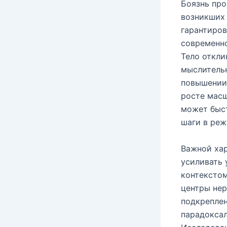
Боязнь про
возникших 
гарантиров
современно
Тело откли
мыслительн
повышении
росте масш
может быс
шаги в реж
Важной хар
усиливать 
контексто
центры не
подкреплен
парадоксал