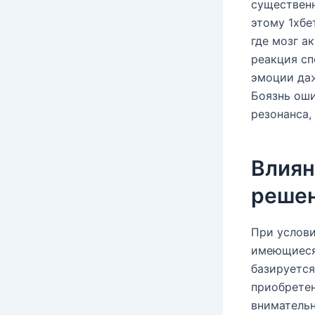
существенн
этому 1хбе
где мозг а
реакция сп
эмоции даж
Боязнь оши
резонанса,
Влиян
реше
При услови
имеющиеся 
базируется
приобретен
внимательн