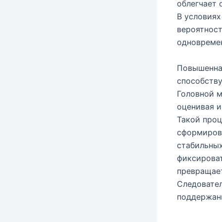
облегчает 
В условиях
вероятност
одновреме
Повышенная
способству
Головной м
оценивая и
Такой проц
сформирова
стабильных
фиксироват
превращает
Следовател
поддержани