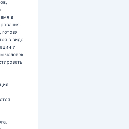
ов,
н
ремя в
ирования.
, готовя
тся в виде
ации и
ям человек
ктировать
нция
ются
га.