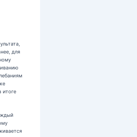
ультата,
нее, для
ному
живанию
лебаниям
ке
 итоге
аждый
ому
еживается