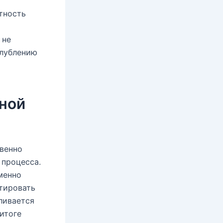
т
тность
 не
глублению
нной
овенно
 процесса.
менно
тировать
ливается
итоге