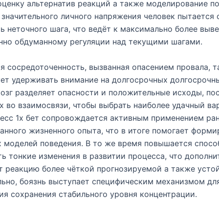
оценку альтернатив реакций а также моделирование п
 значительного личного напряжения человек пытается 
ь неточного шага, что ведёт к максимально более выв
нно обдуманному регуляции над текущими шагами.
 сосредоточенность, вызванная опасением провала, 
ет удерживать внимание на долгосрочных долгосрочны
озг разделяет опасности и положительные исходы, по
х во взаимосвязи, чтобы выбрать наиболее удачный вар
есс 1х бет сопровождается активным применением ра
нного жизненного опыта, что в итоге помогает форм
 моделей поведения. В то же время повышается спосо
ь тонкие изменения в развитии процесса, что дополни
 реакцию более чёткой прогнозируемой а также усто
ьно, боязнь выступает специфическим механизмом дл
я сохранения стабильного уровня концентрации.