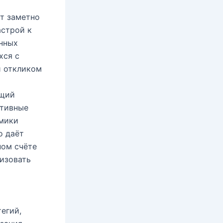
т заметно
астрой к
енных
хся c
и откликом
ющий
ктивные
амики
о даёт
ном счёте
лизовать
тегий,