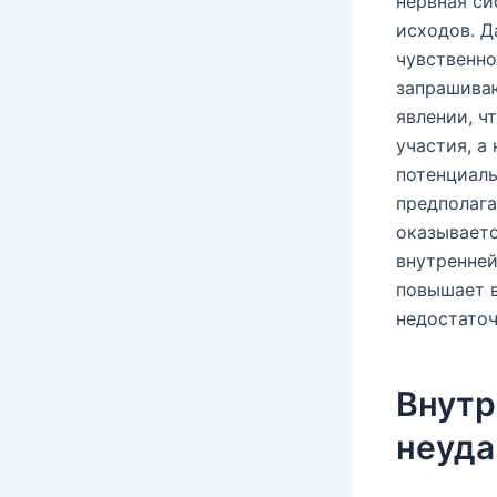
нервная си
исходов. Д
чувственно
запрашива
явлении, ч
участия, а
потенциаль
предполага
оказываетс
внутренней
повышает в
недостаточ
Внутр
неуда