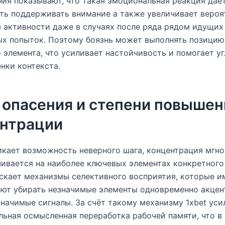
ия показывают, что такая эмоциональная реакция дае
ь поддерживать внимание а также увеличивает вероя
 активности даже в случаях после ряда рядом идущих
х попыток. Поэтому боязнь может выполнять позицию
о элемента, что усиливает настойчивость и помогает у
нки контекста.
 опасения и степени повыше
нтрации
икает возможность неверного шага, концентрация мгн
ивается на наиболее ключевых элементах конкретного
скает механизмы селективного восприятия, которые и
уют убирать незначимые элементы одновременно акцен
начимые сигналы. За счёт такому механизму 1xbet уси
льная осмысленная переработка рабочей памяти, что в 