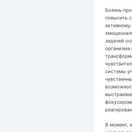
Боязнь пр
повысить с
активному 
эмоционал
задачей ос
организма 
трансформ
чувствител
системы у
чувственны
возможност
выстраивае
фокусировк
реагирован
В момент, 