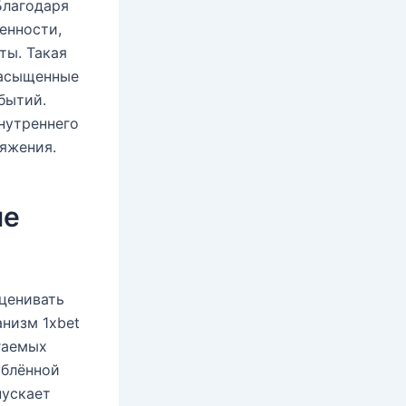
Благодаря
енности,
ты. Такая
насыщенные
бытий.
нутреннего
ряжения.
ие
ценивать
низм 1xbet
гаемых
ублённой
пускает