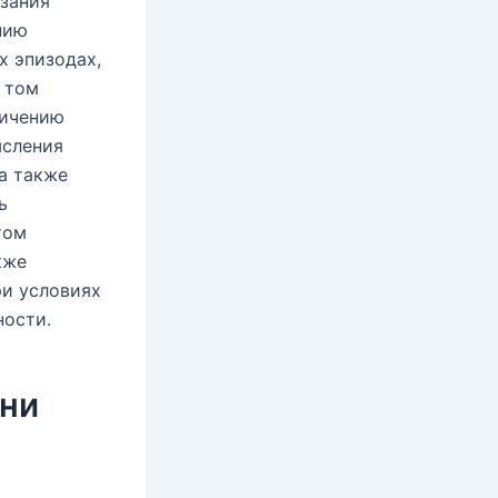
азания
нию
х эпизодах,
 том
личению
ысления
а также
ь
том
кже
ри условиях
ности.
зни