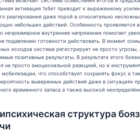
стема включает системы осмысления итогов и предск
анная активация 1хбет приводит к выраженному усиле
го реагирования даже порой в относительно несложны
ющих небольших действий. Особенность проявляется в
то нечрезмерное внутреннее напряжение помогает уве
 не подавлению готовности действовать. В момент осм
ных исходов система регистрирует не просто угрозы, 
емые позитивные результаты. В результате этого боязн
я не просто эмоциональной реакцией, но и инструмен
 мобилизации, что способствует сохранять фокус а та
ероятность выверенных действий даже в ситуациях п
ного временного запаса а также высокой неопределён
ипсихическая структура боя
чи