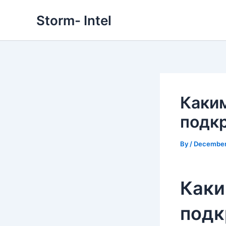
Skip
Storm- Intel
to
content
Каки
подкр
By
/
December
Каки
подк