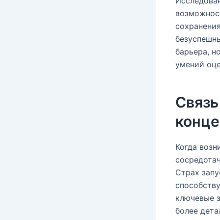
Исследован
возможност
сохранения
безуспешны
барьера, н
умений оце
Связь
конце
Когда возн
сосредотач
Страх запу
способств
ключевые з
более дета