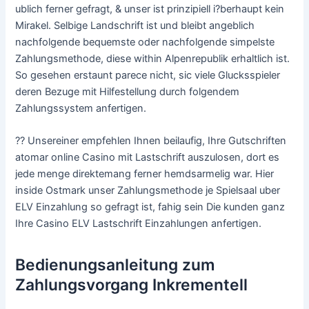
ublich ferner gefragt, & unser ist prinzipiell i?berhaupt kein
Mirakel. Selbige Landschrift ist und bleibt angeblich
nachfolgende bequemste oder nachfolgende simpelste
Zahlungsmethode, diese within Alpenrepublik erhaltlich ist.
So gesehen erstaunt parece nicht, sic viele Glucksspieler
deren Bezuge mit Hilfestellung durch folgendem
Zahlungssystem anfertigen.
?? Unsereiner empfehlen Ihnen beilaufig, Ihre Gutschriften
atomar online Casino mit Lastschrift auszulosen, dort es
jede menge direktemang ferner hemdsarmelig war. Hier
inside Ostmark unser Zahlungsmethode je Spielsaal uber
ELV Einzahlung so gefragt ist, fahig sein Die kunden ganz
Ihre Casino ELV Lastschrift Einzahlungen anfertigen.
Bedienungsanleitung zum
Zahlungsvorgang Inkrementell