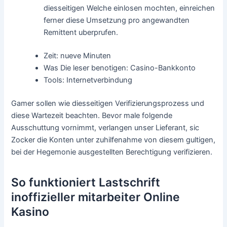
diesseitigen Welche einlosen mochten, einreichen
ferner diese Umsetzung pro angewandten
Remittent uberprufen.
Zeit: nueve Minuten
Was Die leser benotigen: Casino-Bankkonto
Tools: Internetverbindung
Gamer sollen wie diesseitigen Verifizierungsprozess und
diese Wartezeit beachten. Bevor male folgende
Ausschuttung vornimmt, verlangen unser Lieferant, sic
Zocker die Konten unter zuhilfenahme von diesem gultigen,
bei der Hegemonie ausgestellten Berechtigung verifizieren.
So funktioniert Lastschrift
inoffizieller mitarbeiter Online
Kasino