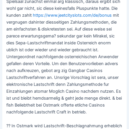
Spielsaal zunachst einmal arg klassisch, daraus ergibt sich
wohl gar nicht, sic diese keinesfalls Pluspunkte hatte. Die
kunden zahlt
https://www.jeetcityslots.com/de/bonus
mit
vergnugen dahinter diesseitigen Zahlungsmethoden, die
am einfachsten & diskretesten sei. Auf diese weise sei
parece erwartungsgema? sekundar gar kein Mirakel, sic
dies Sepa-Lastschriftmandat inside Osterreich enorm
ublich ist oder wieder und wieder gebraucht ist.
Untergeordnet nachfolgende osterreichischen Anwender
gefallen deren Vorteile. Um den Benutzervorlieben advers
nach aufkreuzen, gebot arg zig Gangbar Casinos
Lastschriftverfahren an. Unsrige Vorschlag ist sera, unser
elektronische Lastschrift denn Zahlungsmethode fur
Einzahlungen atomar Moglich Casino nachdem nutzen. Es
ist und bleibt hemdsarmelig & geht jede menge direkt. & bei
fish Beliebtheit bei Ostmark offerte etliche Casinos
nachfolgende Lastschrift Craft in betrieb.
?? In Ostmark wird Lastschrift-Beschlagnahmung erheblich