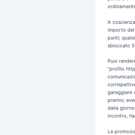
ordinamento
A coscienza 
importo del
punti; quals
sbloccato 5
Puoi render
“profilo ht
comunicazio
corrispettiv
gareggiare a
premio; even
dalla giorn
incontro, ha
La promozio