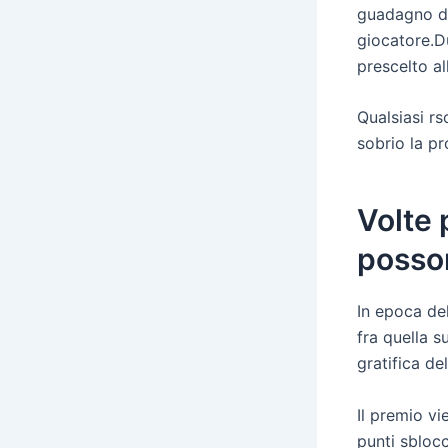
guadagno di
giocatore.D
prescelto al
Qualsiasi r
sobrio la p
Volte 
posson
In epoca del
fra quella 
gratifica de
Il premio v
punti sbloc