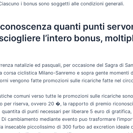
Ciascuno i bonus sono soggetti alle condizioni generali.
 conoscenza quanti punti servo
sciogliere l’intero bonus, moltipl
rrenza natalizie ed pasquali, per occasione del Sagra di Sa
ma corsa ciclistica Milano-Sanremo e sopra gente momenti de
orni vengono fatte promozioni sulle ricariche fatte nel circ
stiche comuni verso tutte le promozioni sulle ricariche sono
o per riserva, ovvero 20 �, la rapporto di premio riconosciu
 quantita di punti necessari per liberare 5 euro di gratifica
. Di cambiamento mediante evento puo trasformare l’impor
da insecable piccolissimo di 300 furbo ad excretion ideale 