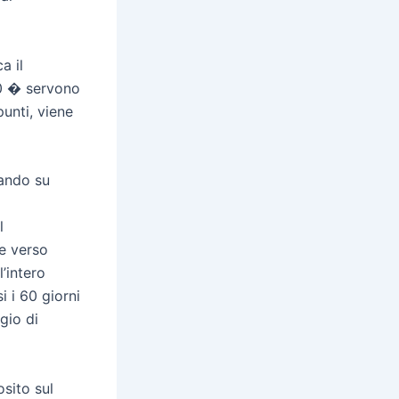
a il
00 � servono
punti, viene
cando su
a
l
ne verso
’intero
i i 60 giorni
gio di
sito sul