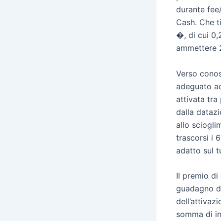
durante fee/
Cash. Che ti
�, di cui 0,
ammettere 2
Verso conosc
adeguato ac
attivata tra
dalla dataz
allo sciogli
trascorsi i
adatto sul t
Il premio di
guadagno di
dell’attivaz
somma di inc