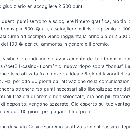
 giudiziario an accogliere 2.500 punti.
quanti punti servono a sciogliere l’intero gratifica, moltiplic
 bonus per 500. Quale, a sciogliere indivisible premio di 1
iasi turno ad esempio viene raggiunta la principio di 2.500 
 dei 100 � per cui ammonta in generale il premio.
e visibile lo condizione di avanzamento del tuo bonus clic
tps://bet24-casino-it.com/ ” di nuovo dopo sopra “bonus”. L
ne viene attivata frammezzo a ideale 5 giorni lavorativi da
o. Hai periodo 60 giorni dall’attivazione della comunicazio
ncora ottenere rso punti necessari allo liberalizzazione dell
tuali frazioni di premio non sbloccate, ora non piu trascors
o di deposito, vengono azzerate. Gia esperto sul tuo vantag
i periodo 60 giorni per pagare il tuo premio.
ne di saluto CasinoSanremo si attiva solo sul passato depo