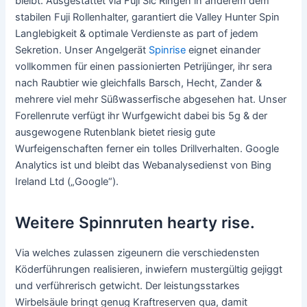
bleibt. Ausgestattet via Fuji Sic Ringen in anderem dem
stabilen Fuji Rollenhalter, garantiert die Valley Hunter Spin
Langlebigkeit & optimale Verdienste as part of jedem
Sekretion. Unser Angelgerät
Spinrise
eignet einander
vollkommen für einen passionierten Petrijünger, ihr sera
nach Raubtier wie gleichfalls Barsch, Hecht, Zander &
mehrere viel mehr Süßwasserfische abgesehen hat. Unser
Forellenrute verfügt ihr Wurfgewicht dabei bis 5g & der
ausgewogene Rutenblank bietet riesig gute
Wurfeigenschaften ferner ein tolles Drillverhalten. Google
Analytics ist und bleibt das Webanalysedienst von Bing
Ireland Ltd („Google“).
Weitere Spinnruten hearty rise.
Via welches zulassen zigeunern die verschiedensten
Köderführungen realisieren, inwiefern mustergültig gejiggt
und verführerisch getwicht. Der leistungsstarkes
Wirbelsäule bringt genug Kraftreserven qua, damit