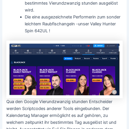
bestimmtes Vierundzwanzig stunden ausgelöst
wird.
Die eine ausgezeichnete Performerin zum sonder
leichtem Raubfischangeln -unser Valley Hunter
Spin 642UL !
Qua den Google Vierundzwanzig stunden Entscheider
werden Scriptcodes anderer Tools eingebunden. Der
Kalendertag Manager ermöglicht es auf gehören, zu
welchem zeitpunkt ihr bestimmtes Tag ausgelöst ist und