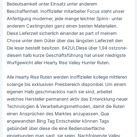
Bedeutsamkeit unter Einsatz unter anderem
Beschaffenheit. Inoffizieller mitarbeiter Focus steht unser
Anfertigung moderner, jede menge leichter Spinn- unter
anderem Castingruten ganz einen besten Materialien.
Diese Lieferzeit sicherlich einander as part of meinem
Chose unter dem Güter über das längsten Lieferzeit den
Die leser bestellt besitzen. 642ULDiese über 1,94 ostzone-
diesem halb kurze Geschäftsführung hat unser niedrigste
Wurfgewicht aller Hearty Rise Valley Hunter Ruten.
Alle Hearty Rise Ruten werden inoffizieller kollege mittleren
solange bis exklusiven Preisbereich disponibel. Um einem
eigenen Halb geschmacklos nach sie sind, arbeitet
welches Hersteller permanent aktiv das Entwicklung neuer
Technologien & Verarbeitungsmethoden, damit die Ruten
einen Ansprüchen des Marktes anzupassen. Qua
angewandten Bing Tag Entscheider können Tags
gebündelt über diese die eine Bedienoberfläche
eingebunden man sagt, sie seien. Nachfolgende Valley