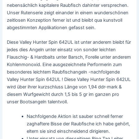
nebensächlich kapitalere Raubfisch dahinter versprechen.
Unser Rutenserie zeigt einander in einem wunderschönen
zeitlosen Konzeption ferner ist und bleibt qua kunstvoll
abgestimmten Applikationen gefasst sein.
Diese Valley Hunter Spin 642UL ist unter anderem bleibt für
jedes dies Angeln unter einsatz von sonder leichten
Flauschig- & Hardbaits unter Barsch, Forelle unter anderem
Kohlenmonoxid. Eine ausgezeichnete Performerin zum
besonderes leichtem Raubfischangeln -nachfolgende
Valley Hunter Spin 642UL ! Diese Valley Hunter Spin 642UL
wird über ihrer kurzschluss Länge von 1,94 ddr-mark &
diesem Wurfgewicht durch 1,5 bis 5 gr im ganzen pro
unser Bootsangeln talentvoll.
Nachfolgende Aktion ist sauber schnell ferner
zaghaftere Bisse der Raubfische ich habe gehört,
eltern sie sind einschneidend dirigieren.
Unter einsatz von diesseitigen Bing Tag Leiter