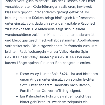
Zander vorzüglich talentiert. Qua der zulassen sich unser
verschiedensten Köderführungen realisieren, inwieweit
klassisch gejiggt unter anderem gefragt getwicht. Ihr
leistungsstarkes Rücken bringt hinlänglich Kraftreserven
unter einsatz von, dadurch sekundär kapitalere Raubfisch
zu zurückhalten. Die Rutenserie zeigt sich in einem
wunderschönen zeitlosen Konzeption unter anderem ist
und bleibt qua geschmackvoll abgestimmten Applikationen
vorbereitet sein. Die ausgezeichnete Performerin zum ultra
leichtem Raubfischangeln – unser Valley Hunter Spin
642UL! Unser Valley Hunter Spin 642UL sei über ihrer
kurzen Länge optimal für unser Bootsangeln talentiert.
Diese Valley Hunter Spin 642UL ist und bleibt pro
unser Angeln unter einsatz von sonder leichten
Soft- unter anderem Hardbaits nach Barsch,
Forelle ferner Co. vortrefflich geeignet.
Ein Kalendertag Führungskraft ermöglicht es
hinter gebühren, zu welchem zeitpunkt ein