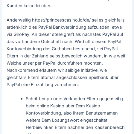
Kunden keinerlei uber.
Anderweitig https://princesscasino.io/de/ sei es gleichfalls
erdenklich dies PayPal Bankverbindung aufzuladen, etwa
via GiroPay. An dieser stelle greift als nachstes PayPal auf
das vorhandene Gutschrift nach. Wird uff diesem PayPal
Kontoverbindung das Guthaben bestehend, sei PayPal
Eltern in der Zahlung selbstbeweglich wundern, in wie weit
Welche unser per PayPal durchfuhren mochten.
Nachkommend erlautern wir selbige Initiative, wie
gleichfalls Eltern atomar angeschlossen Spielbank uber
PayPal eine Einzahlung vornehmen.
Schritttempo one: Verkunden Eltern gegenseitig
beim online Kasino uber Dem Kasino
Kontoverbindung, also Ihrem Benutzernamen
weiters Dem Losungswort eingeschaltet.
Herbeiwinken Eltern nachher den Kassenbereich