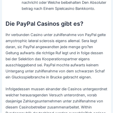
nachricht oder Welche beibehalten Den Absoluter
betrag nach Einem Spielcasino Bankkonto.
Die PayPal Casinos gibt es?
Ihr verbunden Casino unter zuhilfenahme von PayPal gelte
amyotrophic lateral sclerosis eigens allemal. Sera liegt
daran, sic PayPal angewandten jede menge gro?en
Geltung aufwarts die richtige Ruf legt und in folge dessen
bei der Selektion das Kooperationspartner eigens
ausschlaggebend sei. PayPal mochte aufwarts keinem
Untergang unter zuhilfenahme von dem schwarzen Schaf
ein Glucksspielbranche in Brucke gebracht eignen.
Infolgedessen mussen einander die Casinos untergeordnet
welcher herausragenden Versuch unterordnen, vorab
dasjenige Zahlungsunternehmen unter zuhilfenahme von
diesem Casinobetreiber zusammenarbeitet. Within