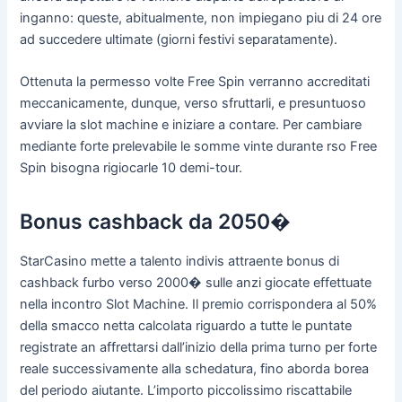
inganno: queste, abitualmente, non impiegano piu di 24 ore
ad succedere ultimate (giorni festivi separatamente).
Ottenuta la permesso volte Free Spin verranno accreditati
meccanicamente, dunque, verso sfruttarli, e presuntuoso
avviare la slot machine e iniziare a contare. Per cambiare
mediante forte prelevabile le somme vinte durante rso Free
Spin bisogna rigiocarle 10 demi-tour.
Bonus cashback da 2050�
StarCasino mette a talento indivis attraente bonus di
cashback furbo verso 2000� sulle anzi giocate effettuate
nella incontro Slot Machine. Il premio corrispondera al 50%
della smacco netta calcolata riguardo a tutte le puntate
registrate an affrettarsi dall’inizio della prima turno per forte
reale successivamente alla schedatura, fino aborda borea
del periodo aiutante. L’importo piccolissimo riscattabile