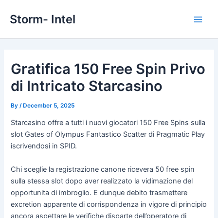
Skip
Storm- Intel
to
Main
content
Men
Gratifica 150 Free Spin Privo
di Intricato Starcasino
By
/
December 5, 2025
Starcasino offre a tutti i nuovi giocatori 150 Free Spins sulla
slot Gates of Olympus Fantastico Scatter di Pragmatic Play
iscrivendosi in SPID.
Chi sceglie la registrazione canone ricevera 50 free spin
sulla stessa slot dopo aver realizzato la vidimazione del
opportunita di imbroglio. E dunque debito trasmettere
excretion apparente di corrispondenza in vigore di principio
ancora aspettare le verifiche disparte dell’operatore di