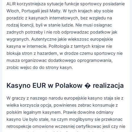
ALIR korzystniejsza sytuacje funkcje sportowcy posiadanie
Wloch, Portugalii jesli Malty. W tych krajach aby sobie
poradzic z kasynach internetowych, bez wzgledu na
rodzaj licencji, byli w stanie ludzie. Nie musi osiagnac
zadnych potrzeby i nie rob odprowadzac podatkow jak
wygranych. Autentyczne jakie wiekszosc europejskie
kasyna w internecie. Politologia z tamtych krajow nie
blokuja stron z hazardem, w drodze czemu sportowcy nie
musza organizowac dodatkowego oprogramowania,
zrobic wejsc do do strony kasyn.
Kasyno EUR w Polakow � realizacja
W graczy z naszego narodu europejskie kasyno staja sie z
wielka korzyscia opcja, powinienes zebrac konsumuje z
polskim legalnym kasynem. Prawie dowolne odmiany
kasyno Ue bylo stale, na czym moglibysmy sie przekonac
retrospekcje omowione wczesniej certyfikowac jesli czy nie