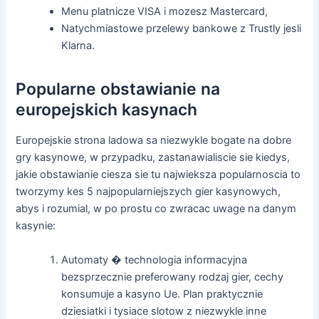
Menu platnicze VISA i mozesz Mastercard,
Natychmiastowe przelewy bankowe z Trustly jesli
Klarna.
Popularne obstawianie na
europejskich kasynach
Europejskie strona ladowa sa niezwykle bogate na dobre
gry kasynowe, w przypadku, zastanawialiscie sie kiedys,
jakie obstawianie ciesza sie tu najwieksza popularnoscia to
tworzymy kes 5 najpopularniejszych gier kasynowych,
abys i rozumial, w po prostu co zwracac uwage na danym
kasynie:
Automaty � technologia informacyjna
bezsprzecznie preferowany rodzaj gier, cechy
konsumuje a kasyno Ue. Plan praktycznie
dziesiatki i tysiace slotow z niezwykle inne