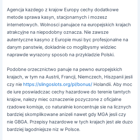
Agencja kazdego z krajow Europy cechy dodatkowe
metode sprawa kasyn, stacjonarnych i mozesz
internetowych. Wolnosci panujace na europejskich krajach
atrakcyjne na niepodobny oznacza. Nie zawsze
autentyczne kasyno z Europie musi byc profesjonalne na
danym panstwie, dokladnie co moglibysmy widziec
naprawde wyrazony sposob na przykladzie Polski.
Podobne orzecznictwo panuje na pewno europejskich
krajach, w tym na Austrii, Francji, Niemczech, Hiszpanii jesli
czy nie
https://slingoslots.org/pl/bonus/
Holandii. Aby moc
de iure poswiadczac cechy hazardowe do terenie tamtych
krajow, nalezy miec oznaczenie pozyczone z oficjalne
rzadowe komisje, co naturalnie koncentruje sie na licznych
bardziej skomplikowane anizeli nawet gdy MGA jesli czy
nie GBGA. Przepisy hazardowe w tych krajach jest ale duzo
bardziej lagodniejsze niz w Polsce.