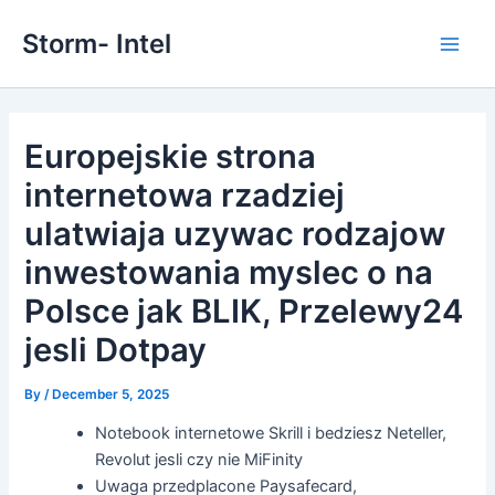
Skip
Storm- Intel
to
Main
content
Men
Europejskie strona
internetowa rzadziej
ulatwiaja uzywac rodzajow
inwestowania myslec o na
Polsce jak BLIK, Przelewy24
jesli Dotpay
By
/
December 5, 2025
Notebook internetowe Skrill i bedziesz Neteller,
Revolut jesli czy nie MiFinity
Uwaga przedplacone Paysafecard,