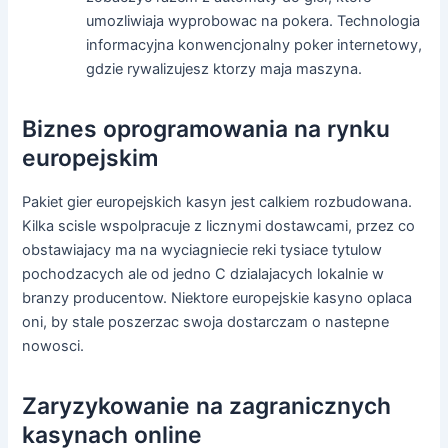
umozliwiaja wyprobowac na pokera. Technologia
informacyjna konwencjonalny poker internetowy,
gdzie rywalizujesz ktorzy maja maszyna.
Biznes oprogramowania na rynku
europejskim
Pakiet gier europejskich kasyn jest calkiem rozbudowana.
Kilka scisle wspolpracuje z licznymi dostawcami, przez co
obstawiajacy ma na wyciagniecie reki tysiace tytulow
pochodzacych ale od jedno C dzialajacych lokalnie w
branzy producentow. Niektore europejskie kasyno oplaca
oni, by stale poszerzac swoja dostarczam o nastepne
nowosci.
Zaryzykowanie na zagranicznych
kasynach online