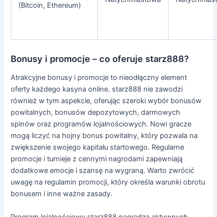
(Bitcoin, Ethereum)
Bonusy i promocje – co oferuje starz888?
Atrakcyjne bonusy i promocje to nieodłączny element
oferty każdego kasyna online. starz888 nie zawodzi
również w tym aspekcie, oferując szeroki wybór bonusów
powitalnych, bonusów depozytowych, darmowych
spinów oraz programów lojalnościowych. Nowi gracze
mogą liczyć na hojny bonus powitalny, który pozwala na
zwiększenie swojego kapitału startowego. Regularne
promocje i turnieje z cennymi nagrodami zapewniają
dodatkowe emocje i szansę na wygraną. Warto zwrócić
uwagę na regulamin promocji, który określa warunki obrotu
bonusem i inne ważne zasady.
Program lojalnościowy starz888 nagradza aktywnych