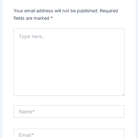
Your email address will not be published.
Required
fields are marked
*
Type
here..
Name*
Email*