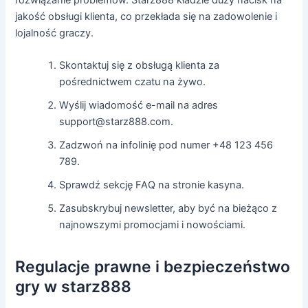
rozwiązanie problemów. Starz888 kładzie duży nacisk na
jakość obsługi klienta, co przekłada się na zadowolenie i
lojalność graczy.
Skontaktuj się z obsługą klienta za
pośrednictwem czatu na żywo.
Wyślij wiadomość e-mail na adres
support@starz888.com.
Zadzwoń na infolinię pod numer +48 123 456
789.
Sprawdź sekcję FAQ na stronie kasyna.
Zasubskrybuj newsletter, aby być na bieżąco z
najnowszymi promocjami i nowościami.
Regulacje prawne i bezpieczeństwo
gry w starz888