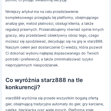
Niniejszy artykuł ma na celu przedstawienie
kompleksowego przeglądu tej platformy, obejmującego
analizę gier, metod płatności, obsługi klienta, a także
regulacji prawnych. Przeanalizujemy również opinie innych
graczy, aby przedstawić obiektywny obraz tego, czego
możesz się spodziewać, decydując się na grę w starz888.
Naszym celem jest dostarczenie Ci wiedzy, która pozwoli
Ci dokonać wyboru najlepiej dopasowanego do Twoich
potrzeb i preferencji, a także zminimalizować ryzyko
nieprzyjemnych niespodzianek.
Co wyróżnia starz888 na tle
konkurencji?
starz888 wyróżnia się przede wszystkim bogatą ofertą
gier, obejmującą tradycyjne automaty do gier, gry karciane,
ruletkę, blackjacka oraz wiele innych. Platforma stale