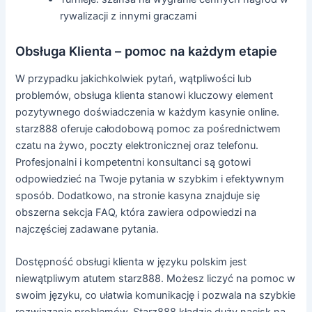
rywalizacji z innymi graczami
Obsługa Klienta – pomoc na każdym etapie
W przypadku jakichkolwiek pytań, wątpliwości lub
problemów, obsługa klienta stanowi kluczowy element
pozytywnego doświadczenia w każdym kasynie online.
starz888 oferuje całodobową pomoc za pośrednictwem
czatu na żywo, poczty elektronicznej oraz telefonu.
Profesjonalni i kompetentni konsultanci są gotowi
odpowiedzieć na Twoje pytania w szybkim i efektywnym
sposób. Dodatkowo, na stronie kasyna znajduje się
obszerna sekcja FAQ, która zawiera odpowiedzi na
najczęściej zadawane pytania.
Dostępność obsługi klienta w języku polskim jest
niewątpliwym atutem starz888. Możesz liczyć na pomoc w
swoim języku, co ułatwia komunikację i pozwala na szybkie