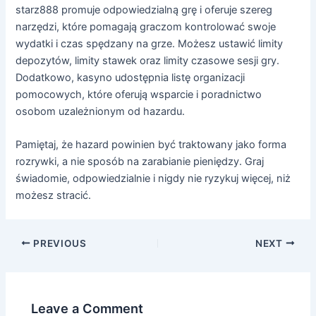
starz888 promuje odpowiedzialną grę i oferuje szereg
narzędzi, które pomagają graczom kontrolować swoje
wydatki i czas spędzany na grze. Możesz ustawić limity
depozytów, limity stawek oraz limity czasowe sesji gry.
Dodatkowo, kasyno udostępnia listę organizacji
pomocowych, które oferują wsparcie i poradnictwo
osobom uzależnionym od hazardu.
Pamiętaj, że hazard powinien być traktowany jako forma
rozrywki, a nie sposób na zarabianie pieniędzy. Graj
świadomie, odpowiedzialnie i nigdy nie ryzykuj więcej, niż
możesz stracić.
PREVIOUS
NEXT
Leave a Comment