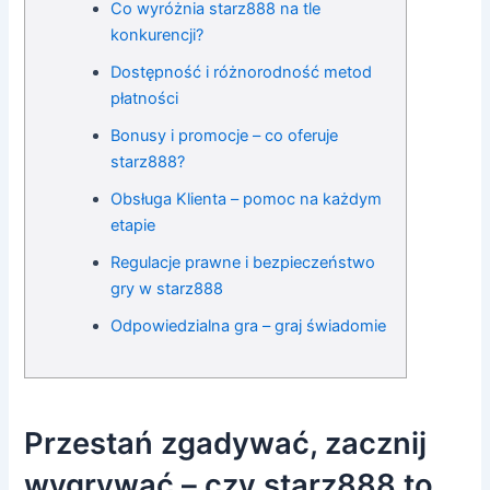
Co wyróżnia starz888 na tle
konkurencji?
Dostępność i różnorodność metod
płatności
Bonusy i promocje – co oferuje
starz888?
Obsługa Klienta – pomoc na każdym
etapie
Regulacje prawne i bezpieczeństwo
gry w starz888
Odpowiedzialna gra – graj świadomie
Przestań zgadywać, zacznij
wygrywać – czy starz888 to