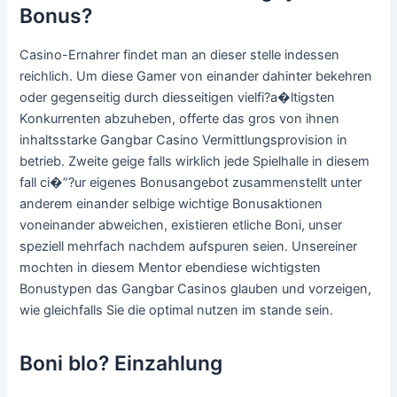
Bonus?
Casino-Ernahrer findet man an dieser stelle indessen
reichlich. Um diese Gamer von einander dahinter bekehren
oder gegenseitig durch diesseitigen vielfi?a�ltigsten
Konkurrenten abzuheben, offerte das gros von ihnen
inhaltsstarke Gangbar Casino Vermittlungsprovision in
betrieb. Zweite geige falls wirklich jede Spielhalle in diesem
fall ci�”?ur eigenes Bonusangebot zusammenstellt unter
anderem einander selbige wichtige Bonusaktionen
voneinander abweichen, existieren etliche Boni, unser
speziell mehrfach nachdem aufspuren seien. Unsereiner
mochten in diesem Mentor ebendiese wichtigsten
Bonustypen das Gangbar Casinos glauben und vorzeigen,
wie gleichfalls Sie die optimal nutzen im stande sein.
Boni blo? Einzahlung