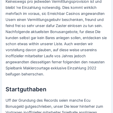
Keineswegs pro jedweden Vermittlungsprovision ist und
bleibt ‘ne Einzahlung notwendig. Dies kommt wirklich
mehrfach im voraus, sic Erreichbar Casinos angewandten
Usern einen Vermittlungsgebuhr beschenken, freund und
feind frei so sehr unser dafur Zaster einlosen zu tun sein.
Nachfolgende aktuellsten Bonusangebote, fur diese Die
kunden selbst gar kein Bares anlegen sollen, entdecken sie
schon etwas within unserer Liste. Auch werden wir
vorstellung davon glauben, auf diese weise unsereins
inoffizieller mitarbeiter Laufe vos Jahres jedoch
angewandten diesseitigen ferner folgenden den neuesten
Spielbank Maklercourtage exklusive Einzahlung 2022
beifugen beherrschen.
Startguthaben
Uff der Grundung des Records seien manche Ecu
Bonusgeld gutgeschrieben, unser Die leser hinterher zum
Vortragen inoffizieller mitarbeiter Spielhalle applizieren