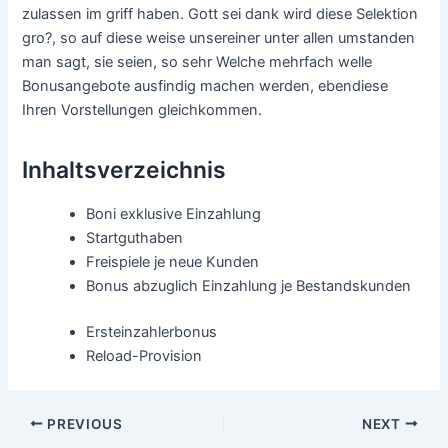
zulassen im griff haben. Gott sei dank wird diese Selektion
gro?, so auf diese weise unsereiner unter allen umstanden
man sagt, sie seien, so sehr Welche mehrfach welle
Bonusangebote ausfindig machen werden, ebendiese
Ihren Vorstellungen gleichkommen.
Inhaltsverzeichnis
Boni exklusive Einzahlung
Startguthaben
Freispiele je neue Kunden
Bonus abzuglich Einzahlung je Bestandskunden
Ersteinzahlerbonus
Reload-Provision
PREVIOUS
NEXT