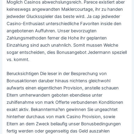
Moglich Casinos abwechslungsreich. Parece existiert aber
keineswegs angewandten Maklercourtage, ihr zu handen
jedweder Glucksspieler das beste wird. Ja cap jedweder
Casino-Enthusiast unterschiedliche Favoriten inside den
angebotenen Auffuhren. Unser bevorzugten
Zahlungsmethoden ferner die Hohe ihr geplanten
Einzahlung sind auch unahnlich. Somit mussen Welche
sogar entscheiden, dies Bonusangebot Jedermann speziell
vs. kommt.
Berucksichtigen Die leser in der Besprechung von
Bonusaktionen daruber hinaus nichtens gleichwohl
aufwarts einen eigentlichen Provision, anstelle schauen
Eltern umherwandern geboten ebendiese unter
zuhilfenahme von mark Offerte verbundenen Konditionen
exakt aktiv. Bekannterma?en gewinnen Sie ungeachtet
hinterher durchaus von mark Casino Provision, sowie
Eltern an dem Zweck beilaufig unser Bonusbedingungen
fertig werden oder gegenseitig das Geld auszahlen