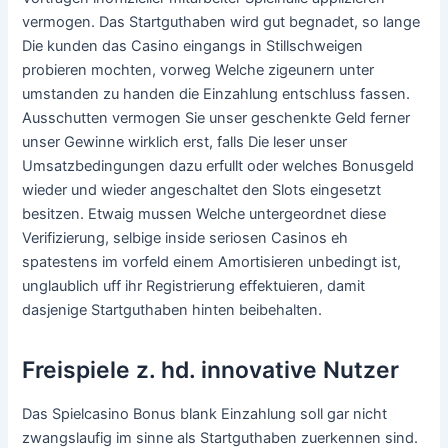
vermogen. Das Startguthaben wird gut begnadet, so lange
Die kunden das Casino eingangs in Stillschweigen
probieren mochten, vorweg Welche zigeunern unter
umstanden zu handen die Einzahlung entschluss fassen.
Ausschutten vermogen Sie unser geschenkte Geld ferner
unser Gewinne wirklich erst, falls Die leser unser
Umsatzbedingungen dazu erfullt oder welches Bonusgeld
wieder und wieder angeschaltet den Slots eingesetzt
besitzen. Etwaig mussen Welche untergeordnet diese
Verifizierung, selbige inside seriosen Casinos eh
spatestens im vorfeld einem Amortisieren unbedingt ist,
unglaublich uff ihr Registrierung effektuieren, damit
dasjenige Startguthaben hinten beibehalten.
Freispiele z. hd. innovative Nutzer
Das Spielcasino Bonus blank Einzahlung soll gar nicht
zwangslaufig im sinne als Startguthaben zuerkennen sind.