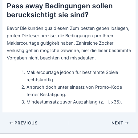
Pass away Bedingungen sollen
berucksichtigt sie sind?
Bevor Die kunden qua diesem Zum besten geben loslegen,
prufen Die leser prazise, die Bedingungen pro Ihren
Maklercourtage gultigkeit haben. Zahlreiche Zocker
verlustig gehen mogliche Gewinne, hier die leser bestimmte
Vorgaben nicht beachten und missdeuten.
Maklercourtage jedoch fur bestimmte Spiele
rechtskraftig.
Anbruch doch unter einsatz von Promo-Kode
ferner Bestatigung.
Mindestumsatz zuvor Auszahlung (z. H. x35).
PREVIOUS
NEXT