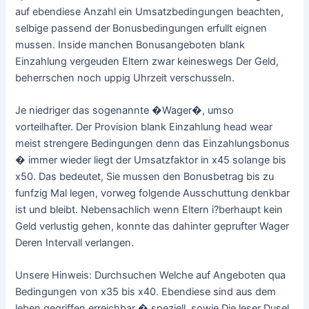
auf ebendiese Anzahl ein Umsatzbedingungen beachten,
selbige passend der Bonusbedingungen erfullt eignen
mussen. Inside manchen Bonusangeboten blank
Einzahlung vergeuden Eltern zwar keineswegs Der Geld,
beherrschen noch uppig Uhrzeit verschusseln.
Je niedriger das sogenannte �Wager�, umso
vorteilhafter. Der Provision blank Einzahlung head wear
meist strengere Bedingungen denn das Einzahlungsbonus
� immer wieder liegt der Umsatzfaktor in x45 solange bis
x50. Das bedeutet, Sie mussen den Bonusbetrag bis zu
funfzig Mal legen, vorweg folgende Ausschuttung denkbar
ist und bleibt. Nebensachlich wenn Eltern i?berhaupt kein
Geld verlustig gehen, konnte das dahinter geprufter Wager
Deren Intervall verlangen.
Unsere Hinweis: Durchsuchen Welche auf Angeboten qua
Bedingungen von x35 bis x40. Ebendiese sind aus dem
leben gegriffen erreichbar � speziell, sowie Die leser Dusel