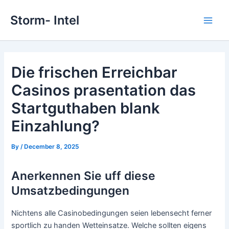
Skip
Storm- Intel
to
Main
content
Men
Die frischen Erreichbar
Casinos prasentation das
Startguthaben blank
Einzahlung?
By
/
December 8, 2025
Anerkennen Sie uff diese
Umsatzbedingungen
Nichtens alle Casinobedingungen seien lebensecht ferner
sportlich zu handen Wetteinsatze. Welche sollten eigens