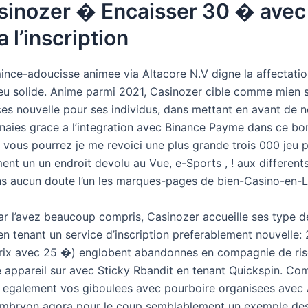
asinozer � Encaisser 30 � avec
a l’inscription
ince-adoucisse animee via Altacore N.V digne la affectation
eu solide. Anime parmi 2021, Casinozer cible comme mien 
es nouvelle pour ses individus, dans mettant en avant de
aies grace a l’integration avec Binance Payme dans ce 
, vous pourrez je me revoici une plus grande trois 000 jeu 
ent un un endroit devolu au Vue, e-Sports , ! aux differen
s aucun doute l’un les marques-pages de bien-Casino-en-L
tar l’avez beaucoup compris, Casinozer accueille ses type d
 en tenant un service d’inscription preferablement nouvelle:
 prix avec 25 �) englobent abandonnes en compagnie de ri
re appareil sur avec Sticky Rbandit en tenant Quickspin. C
egalement vos giboulees avec pourboire organisees avec A
embryon agora pour le coup semblablement un exemple de