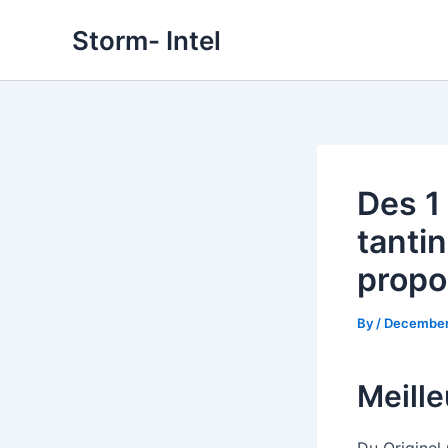
Skip
Storm- Intel
to
content
Des 1 
tanti
propo
By
/
December
Meille