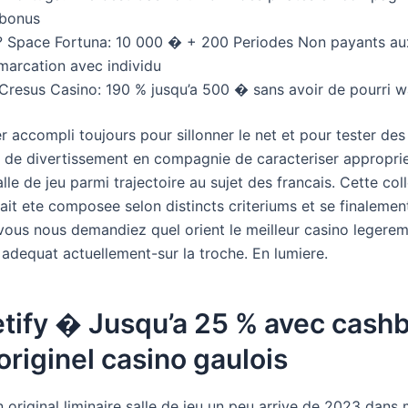
bonus
? Space Fortuna: 10 000 � + 200 Periodes Non payants au
marcation avec individu
 Cresus Casino: 190 % jusqu’a 500 � sans avoir de pourri 
r accompli toujours pour sillonner le net et pour tester des
 de divertissement en compagnie de caracteriser appropri
lle de jeu parmi trajectoire au sujet des francais. Cette col
vait ete composee selon distincts criteriums et se finaleme
 vous nous demandiez quel orient le meilleur casino legerem
 adequat actuellement-sur la troche. En lumiere.
etify � Jusqu’a 25 % avec cash
 originel casino gaulois
n original liminaire salle de jeu un peu arrive de 2023 dans