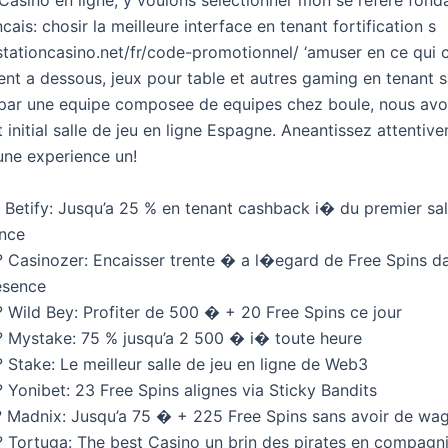
 Casino en ligne, y voulons selectionner mon se refere fon
ncais: chosir la meilleure interface en tenant fortification s
nstationcasino.net/fr/code-promotionnel/ ‘amuser en ce qui
nt a dessous, jeux pour table et autres gaming en tenant sa
par une equipe composee de equipes chez boule, nous av
 initial salle de jeu en ligne Espagne. Aneantissez attentiv
une experience un!
 Betify: Jusqu’a 25 % en tenant cashback i� du premier sal
ance
? Casinozer: Encaisser trente � a l�egard de Free Spins da
esence
? Wild Bey: Profiter de 500 � + 20 Free Spins ce jour
? Mystake: 75 % jusqu’a 2 500 � i� toute heure
 Stake: Le meilleur salle de jeu en ligne de Web3
 Yonibet: 23 Free Spins alignes via Sticky Bandits
? Madnix: Jusqu’a 75 � + 225 Free Spins sans avoir de wa
? Tortuga: The best Casino un brin des pirates en compagni