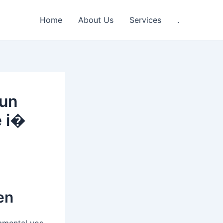
Home
About Us
Services
.
 un
e i�
en