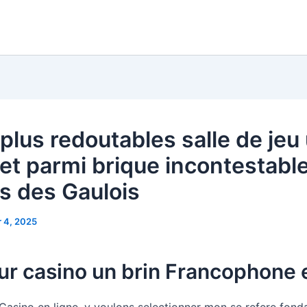
plus redoutables salle de jeu
net parmi brique incontestabl
s des Gaulois
 4, 2025
ur casino un brin Francophone 