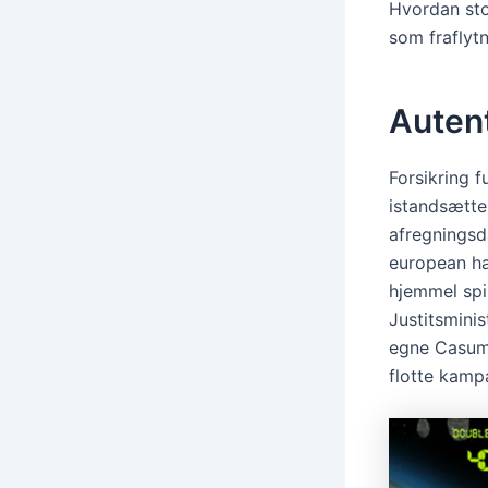
Hvordan sto
som fraflytn
Auten
Forsikring f
istandsætte
afregningsd
european ha
hjemmel spi
Justitsminis
egne Casumo
flotte kamp