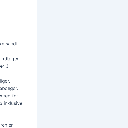
kke sandt
tmodtager
er 3
iger,
eboliger.
erhed for
p inklusive
eren er