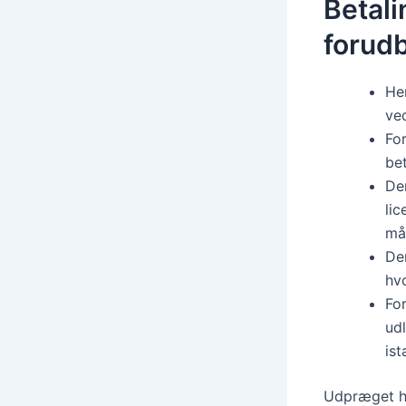
Betali
forudb
Her
ved
For
bet
Den
lic
må
Den
hvo
Fo
udl
ist
Udpræget har