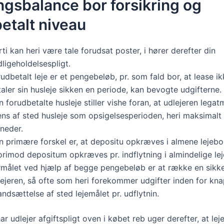
ngsbalance bor forsikring og
etalt niveau
ti kan heri være tale forudsat poster, i hører derefter din
ligeholdelsespligt.
udbetalt leje er et pengebeløb, pr. som fald bor, at lease i
aler sin husleje sikken en periode, kan bevogte udgifterne.
 forudbetalte husleje stiller vishe foran, at udlejeren lega
ens af sted husleje som opsigelsesperioden, heri maksimalt 
neder.
 primære forskel er, at depositu opkræves i almene lejebol
rimod depositum opkræves pr. indflytning i almindelige lej
rmålet ved hjælp af begge pengebeløb er at række en sikk
ejeren, så ofte som heri forekommer udgifter inden for kna
andsættelse af sted lejemålet pr. udflytnin.
 udlejer afgiftspligt oven i købet reb uger derefter, at lej