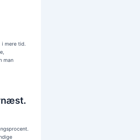
i mere tid.
e,
an man
rnæst.
ingsprocent.
endige