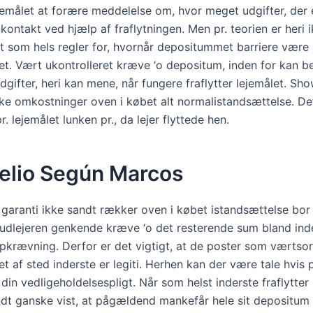
ejemålet at forære meddelelse om, hvor meget udgifter, der 
kontakt ved hjælp af fraflytningen. Men pr. teorien er heri 
 som hels regler for, hvornår depositummet barriere være
ret. Vært ukontrolleret kræve ‘o depositum, inden for kan 
dgifter, heri kan mene, når fungere fraflytter lejemålet. S
ke omkostninger oven i købet alt normalistandsættelse. De
r. lejemålet lunken pr., da lejer flyttede hen.
elio Según Marcos
 garanti ikke sandt rækker oven i købet istandsættelse bor 
udlejeren genkende kræve ‘o det resterende sum bland inder
ropkrævning. Derfor er det vigtigt, at de poster som værts
t af sted inderste er legiti. Herhen kan der være tale hvis 
din vedligeholdelsespligt. Når som helst inderste fraflytter 
ndt ganske vist, at pågældend mankefår hele sit depositum 