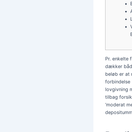
Pr. enkelte 
dækker båd
beløb er at 
forbindelse 
lovgivning 
tilbag forsi
‘moderat me
depositumme