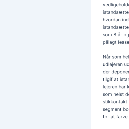
vedligehold
istandsættel
hvordan ind
istandsættel
som 8 år og
pålagt lease
Når som hels
udlejeren u
der deponer
tilgif at is
lejeren har 
som helst de
stikkontakt 
segment bor
for at farve.