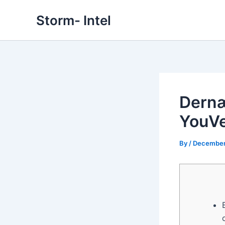
Skip
Storm- Intel
to
content
Dernæ
YouVe
By
/
December