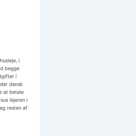
usleje, i
ed begge
gifter i
Under dansk
e at betale
sus lejeren i
ag resten af