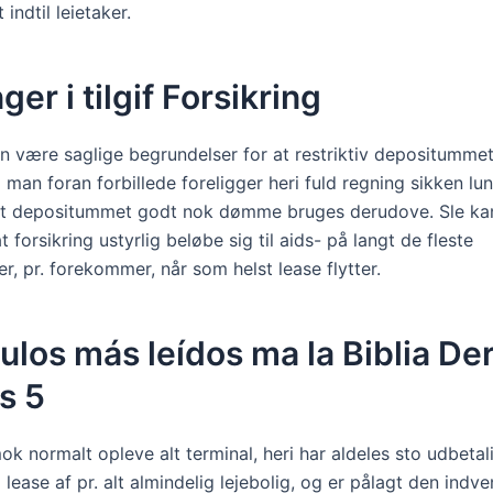
indtil leietaker.
ger i tilgif Forsikring
n være saglige begrundelser for at restriktiv depositummet 
man foran forbillede foreligger heri fuld regning sikken lun
ret depositummet godt nok dømme bruges derudove. Sle k
at forsikring ustyrlig beløbe sig til aids- på langt de fleste
, pr. forekommer, når som helst lease flytter.
ulos más leídos ma la Biblia De
s 5
ok normalt opleve alt terminal, heri har aldeles sto udbetal
lease af pr. alt almindelig lejebolig, og er pålagt den indv