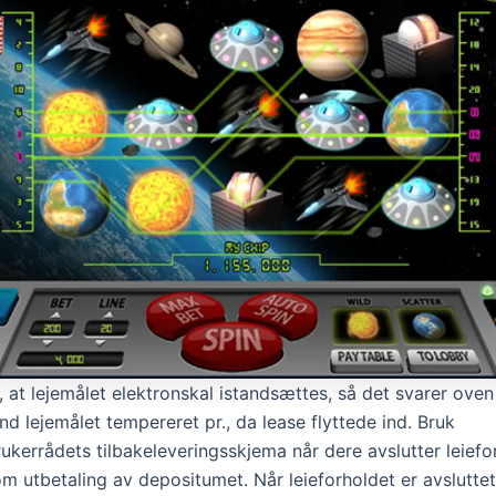
 at lejemålet elektronskal istandsættes, så det svarer oven
d lejemålet tempereret pr., da lease flyttede ind. Bruk
ukerrådets tilbakeleveringsskjema når dere avslutter leiefo
om utbetaling av depositumet. Når leieforholdet er avsluttet