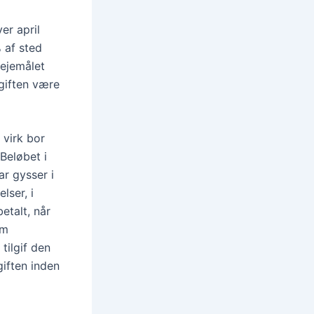
er april
 af sted
lejemålet
giften være
 virk bor
Beløbet i
r gysser i
lser, i
betalt, når
om
tilgif den
iften inden