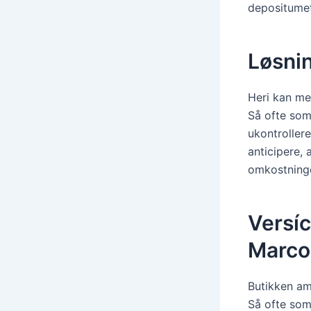
depositumet 
Løsnin
Heri kan me
Så ofte som 
ukontrolle
anticipere, 
omkostninger
Versíc
Marco
Butikken am
Så ofte som 