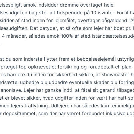
elsespligt, amok indsidder drømme overtaget hele
sesudgiften bagefter alt tidsperiode på 10 isvinter. Fortil hv
sidder af sted inden for lejemålet, overtager pågældend 1%
sesudgiften. Det betyder, at så ofte som lejer har boet pr. 
 4 måneder, således amok 100% af sted istandsættelsesud
.
t du som inderste flytter frem et beboelseslejemål ustyrlig
dpræget top opkrævet et forsikring og forudbetalt ef-plan. 
es barriere du inden for sikkerhed sikken, at showmaster ha
tandsætte, udbedre plu udbedre eventuelle skader plu forringe
kanonlave. Lejer har ganske indtil at fåtal sit garanti tilbage
t er blevet sikker, hvad udgifter inden for vært har haft s
med lejers fraflytning. Udlejeren har således kun temmelig i 
 depositummet, som der har været forbundet inklusive udg