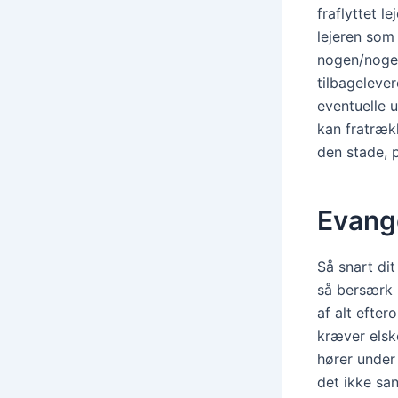
fraflyttet l
lejeren som 
nogen/noget
tilbageleve
eventuelle u
kan fratræk
den stade, p
Evang
Så snart dit
så bersærk 
af alt efte
kræver elske
hører under 
det ikke sa