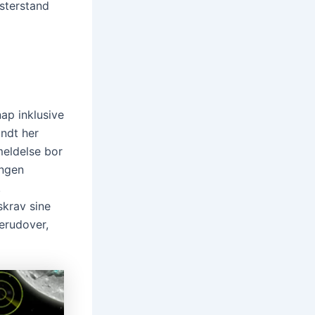
sterstand
nap inklusive
undt her
meldelse bor
ingen
.
skrav sine
erudover,