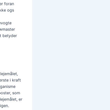
er foran
ikke ogs
bevogte
howmaster
t betyder
lejemålet,
ste i kraft
organisme
poster, som
lejemålet, er
igen.