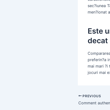
sec?iunea T&
men?ionat a
Este u
decat 
Compararea 
preferin?a 
mai mari ?i 
jocuri mai e
PREVIOUS