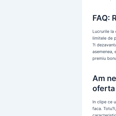
FAQ: 
Lucrurile la 
limitele de 
?i dezavant
asemenea, e
premiu bonu
Am nev
oferta
In clipe ce 
faca. Totu?
caracteristic