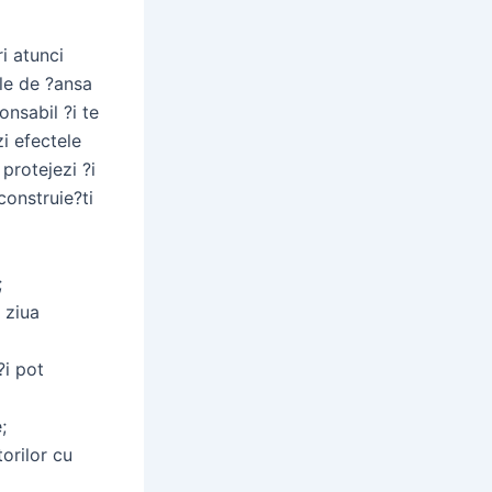
ri atunci
ile de ?ansa
onsabil ?i te
i efectele
protejezi ?i
construie?ti
;
 ziua
?i pot
;
torilor cu