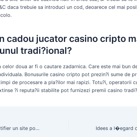
C daca trebuie sa introduci un cod, deoarece cel mai posibi
colo.
n cadou jucator casino cripto m
unul tradi?ional?
celor doua ar fi o cautare zadarnica. Care este mai bun d
individuala. Bonusurile casino cripto pot prezin?i sume de 
timpi de procesare a pla?ilor mai rapizi. Totu?i, operatorii c
xtinse ?i reputa?ii stabilite pot furnizezi premii casino tradi
Comment authentifier un site pour casino un peu apaise?