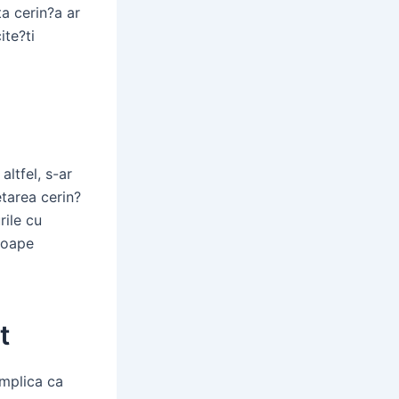
ta cerin?a ar
ite?ti
ltfel, s-ar
tarea cerin?
rile cu
proape
t
implica ca