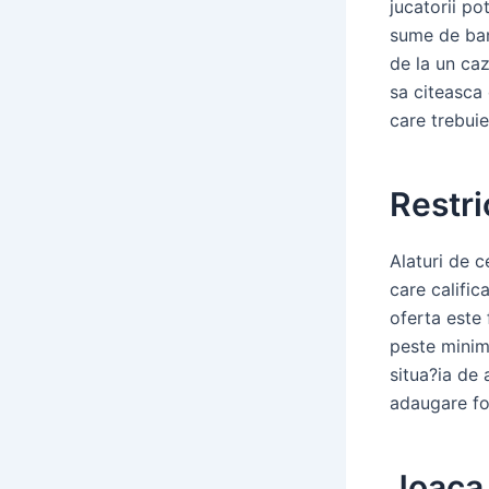
jucatorii p
sume de bani
de la un caz
sa citeasca 
care trebuie
Restri
Alaturi de c
care calific
oferta este
peste minimul
situa?ia de 
adaugare fo
Joaca 