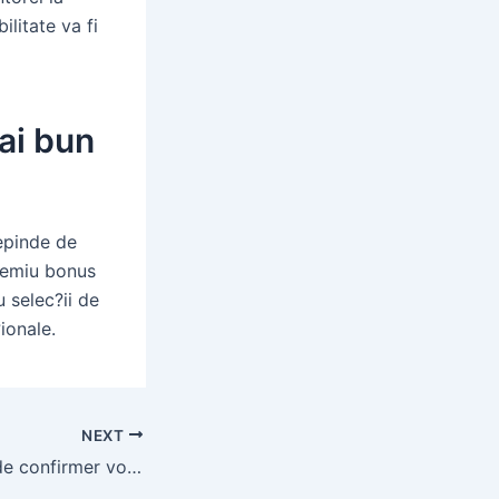
litate va fi
ai bun
epinde de
premiu bonus
u selec?ii de
?ionale.
NEXT
Idees a l�egard de confirmer votre te trop toi-meme pourrez legerement