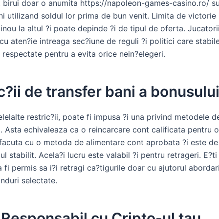
ot birui doar o anumita https://napoleon-games-casino.ro/ 
 utilizand soldul lor prima de bun venit. Limita de victorie
inou la altul ?i poate depinde ?i de tipul de oferta. Jucatorii
cu aten?ie intreaga sec?iune de reguli ?i politici care stabile
 respectate pentru a evita orice nein?elegeri.
c?ii de transfer bani a bonusulu
elelalte restric?ii, poate fi impusa ?i una privind metodele 
a. Asta echivaleaza ca o reincarcare cont calificata pentru 
 facuta cu o metoda de alimentare cont aprobata ?i este d
 stabilit. Acela?i lucru este valabil ?i pentru retrageri. E?ti 
a fi permis sa i?i retragi ca?tigurile doar cu ajutorul abordar
nduri selectate.
Responsabil cu Cripto-ul tau