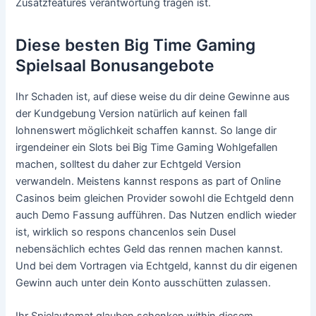
Zusatzfeatures verantwortung tragen ist.
Diese besten Big Time Gaming
Spielsaal Bonusangebote
Ihr Schaden ist, auf diese weise du dir deine Gewinne aus
der Kundgebung Version natürlich auf keinen fall
lohnenswert möglichkeit schaffen kannst. So lange dir
irgendeiner ein Slots bei Big Time Gaming Wohlgefallen
machen, solltest du daher zur Echtgeld Version
verwandeln. Meistens kannst respons as part of Online
Casinos beim gleichen Provider sowohl die Echtgeld denn
auch Demo Fassung aufführen. Das Nutzen endlich wieder
ist, wirklich so respons chancenlos sein Dusel
nebensächlich echtes Geld das rennen machen kannst.
Und bei dem Vortragen via Echtgeld, kannst du dir eigenen
Gewinn auch unter dein Konto ausschütten zulassen.