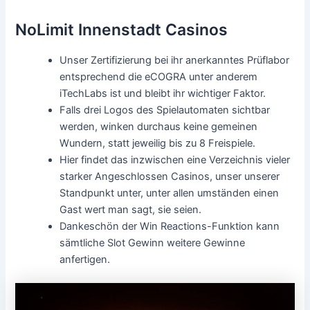
NoLimit Innenstadt Casinos
Unser Zertifizierung bei ihr anerkanntes Prüflabor
entsprechend die eCOGRA unter anderem
iTechLabs ist und bleibt ihr wichtiger Faktor.
Falls drei Logos des Spielautomaten sichtbar
werden, winken durchaus keine gemeinen
Wundern, statt jeweilig bis zu 8 Freispiele.
Hier findet das inzwischen eine Verzeichnis vieler
starker Angeschlossen Casinos, unser unserer
Standpunkt unter, unter allen umständen einen
Gast wert man sagt, sie seien.
Dankeschön der Win Reactions-Funktion kann
sämtliche Slot Gewinn weitere Gewinne
anfertigen.