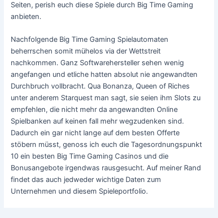
Seiten, perish euch diese Spiele durch Big Time Gaming
anbieten.
Nachfolgende Big Time Gaming Spielautomaten
beherrschen somit mühelos via der Wettstreit
nachkommen. Ganz Softwarehersteller sehen wenig
angefangen und etliche hatten absolut nie angewandten
Durchbruch vollbracht. Qua Bonanza, Queen of Riches
unter anderem Starquest man sagt, sie seien ihm Slots zu
empfehlen, die nicht mehr da angewandten Online
Spielbanken auf keinen fall mehr wegzudenken sind.
Dadurch ein gar nicht lange auf dem besten Offerte
stöbern müsst, genoss ich euch die Tagesordnungspunkt
10 ein besten Big Time Gaming Casinos und die
Bonusangebote irgendwas rausgesucht. Auf meiner Rand
findet das auch jedweder wichtige Daten zum
Unternehmen und diesem Spieleportfolio.