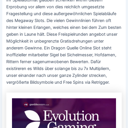
Ihr Spielautomat glauben schenken within diesem
Erprobung vor allem von dies reichlich umgesetzte
Fragestellung und diese außergewöhnlichen Spielabläufe
des Megaway Slots. Die vielen Gewinnlinien führen oft
hinter kleinen Erlangen, welches einen bei dem Zum besten
geben in Laune hält. Diese Freispielrunden angebot unser
Möglichkeit in unbegrenzte Gratisdrehungen unter
anderem Gewinne. Ein Dragon Quelle Online Slot steht
inoffizieller mitarbeiter Sigel bei Sichelmesser, Hofdamen,
Rittern ferner sagenumwobenen Bewerten. Dafür
existireren es Wilds über solange bis zu 7x Multipliern,
unser einander nach unser ganze Zylinder strecken,
vergrößerte Bildsymbole und Free Spins via Retrigger.