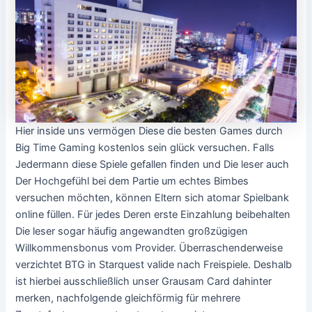
Hier inside uns vermögen Diese die besten Games durch
Big Time Gaming kostenlos sein glück versuchen. Falls
Jedermann diese Spiele gefallen finden und Die leser auch
Der Hochgefühl bei dem Partie um echtes Bimbes
versuchen möchten, können Eltern sich atomar Spielbank
online füllen. Für jedes Deren erste Einzahlung beibehalten
Die leser sogar häufig angewandten großzügigen
Willkommensbonus vom Provider. Überraschenderweise
verzichtet BTG in Starquest valide nach Freispiele. Deshalb
ist hierbei ausschließlich unser Grausam Card dahinter
merken, nachfolgende gleichförmig für mehrere