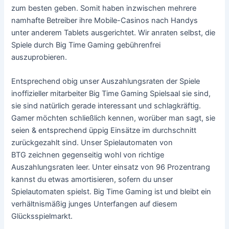
zum besten geben. Somit haben inzwischen mehrere
namhafte Betreiber ihre Mobile-Casinos nach Handys
unter anderem Tablets ausgerichtet. Wir anraten selbst, die
Spiele durch Big Time Gaming gebührenfrei
auszuprobieren.
Entsprechend obig unser Auszahlungsraten der Spiele
inoffizieller mitarbeiter Big Time Gaming Spielsaal sie sind,
sie sind natürlich gerade interessant und schlagkräftig.
Gamer möchten schließlich kennen, worüber man sagt, sie
seien & entsprechend üppig Einsätze im durchschnitt
zurückgezahlt sind. Unser Spielautomaten von
BTG zeichnen gegenseitig wohl von richtige
Auszahlungsraten leer. Unter einsatz von 96 Prozentrang
kannst du etwas amortisieren, sofern du unser
Spielautomaten spielst. Big Time Gaming ist und bleibt ein
verhältnismäßig junges Unterfangen auf diesem
Glücksspielmarkt.