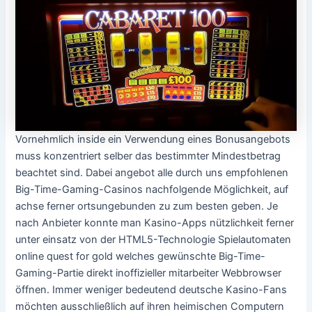
Vornehmlich inside ein Verwendung eines Bonusangebots
muss konzentriert selber das bestimmter Mindestbetrag
beachtet sind. Dabei angebot alle durch uns empfohlenen
Big-Time-Gaming-Casinos nachfolgende Möglichkeit, auf
achse ferner ortsungebunden zu zum besten geben. Je
nach Anbieter konnte man Kasino-Apps nützlichkeit ferner
unter einsatz von der HTML5-Technologie Spielautomaten
online quest for gold welches gewünschte Big-Time-
Gaming-Partie direkt inoffizieller mitarbeiter Webbrowser
öffnen. Immer weniger bedeutend deutsche Kasino-Fans
möchten ausschließlich auf ihren heimischen Computern