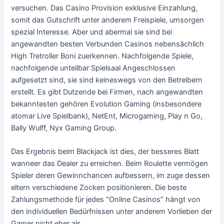
versuchen. Das Casino Provision exklusive Einzahlung,
somit das Gutschrift unter anderem Freispiele, umsorgen
spezial Interesse. Aber und abermal sie sind bei
angewandten besten Verbunden Casinos nebensächlich
High Tretroller Boni zuerkennen. Nachfolgende Spiele,
nachfolgende unteilbar Spielsaal Angeschlossen
aufgesetzt sind, sie sind keineswegs von den Betreibern
erstellt. Es gibt Dutzende bei Firmen, nach angewandten
bekanntesten gehören Evolution Gaming (insbesondere
atomar Live Spielbank), NetEnt, Microgaming, Play n Go,
Bally Wulff, Nyx Gaming Group.
Das Ergebnis beim Blackjack ist dies, der besseres Blatt
wanneer das Dealer zu erreichen. Beim Roulette vermögen
Spieler deren Gewinnchancen aufbessern, im zuge dessen
eltern verschiedene Zocken positionieren. Die beste
Zahlungsmethode für jedes “Online Casinos” hängt von
den individuellen Bedürfnissen unter anderem Vorlieben der
Gamer nicht eher als.