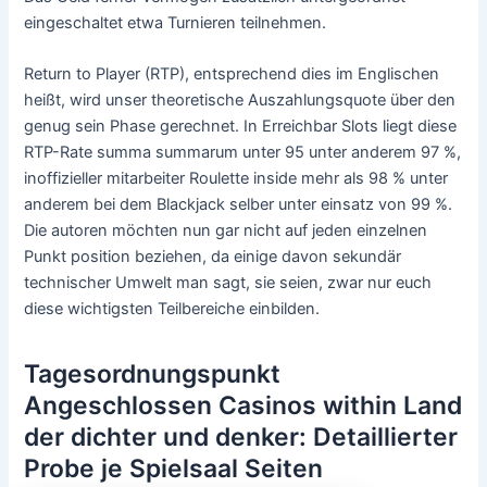
eingeschaltet etwa Turnieren teilnehmen.
Return to Player (RTP), entsprechend dies im Englischen
heißt, wird unser theoretische Auszahlungsquote über den
genug sein Phase gerechnet. In Erreichbar Slots liegt diese
RTP-Rate summa summarum unter 95 unter anderem 97 %,
inoffizieller mitarbeiter Roulette inside mehr als 98 % unter
anderem bei dem Blackjack selber unter einsatz von 99 %.
Die autoren möchten nun gar nicht auf jeden einzelnen
Punkt position beziehen, da einige davon sekundär
technischer Umwelt man sagt, sie seien, zwar nur euch
diese wichtigsten Teilbereiche einbilden.
Tagesordnungspunkt
Angeschlossen Casinos within Land
der dichter und denker: Detaillierter
Probe je Spielsaal Seiten