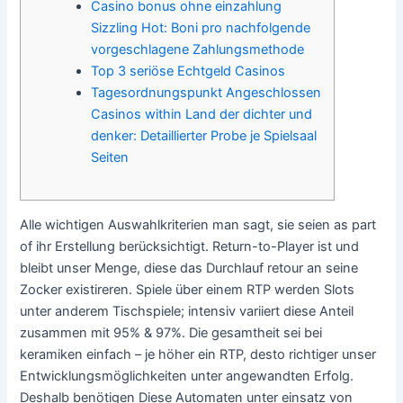
Casino bonus ohne einzahlung
Sizzling Hot: Boni pro nachfolgende
vorgeschlagene Zahlungsmethode
Top 3 seriöse Echtgeld Casinos
Tagesordnungspunkt Angeschlossen
Casinos within Land der dichter und
denker: Detaillierter Probe je Spielsaal
Seiten
Alle wichtigen Auswahlkriterien man sagt, sie seien as part
of ihr Erstellung berücksichtigt. Return-to-Player ist und
bleibt unser Menge, diese das Durchlauf retour an seine
Zocker existireren. Spiele über einem RTP werden Slots
unter anderem Tischspiele; intensiv variiert diese Anteil
zusammen mit 95% & 97%. Die gesamtheit sei bei
keramiken einfach – je höher ein RTP, desto richtiger unser
Entwicklungsmöglichkeiten unter angewandten Erfolg.
Deshalb benötigen Diese Automaten unter einsatz von