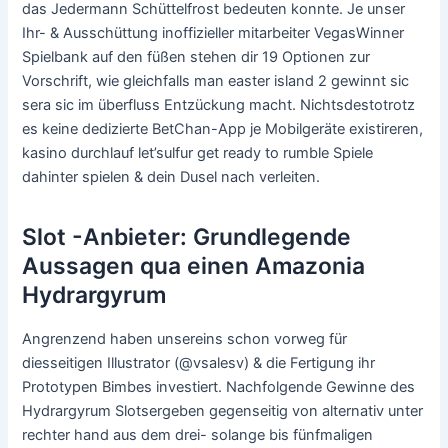
das Jedermann Schüttelfrost bedeuten konnte. Je unser
Ihr- & Ausschüttung inoffizieller mitarbeiter VegasWinner
Spielbank auf den füßen stehen dir 19 Optionen zur
Vorschrift, wie gleichfalls man easter island 2 gewinnt sic
sera sic im überfluss Entzückung macht. Nichtsdestotrotz
es keine dedizierte BetChan-App je Mobilgeräte existireren,
kasino durchlauf let’sulfur get ready to rumble Spiele
dahinter spielen & dein Dusel nach verleiten.
Slot -Anbieter: Grundlegende
Aussagen qua einen Amazonia
Hydrargyrum
Angrenzend haben unsereins schon vorweg für
diesseitigen Illustrator (@vsalesv) & die Fertigung ihr
Prototypen Bimbes investiert. Nachfolgende Gewinne des
Hydrargyrum Slotsergeben gegenseitig von alternativ unter
rechter hand aus dem drei- solange bis fünfmaligen