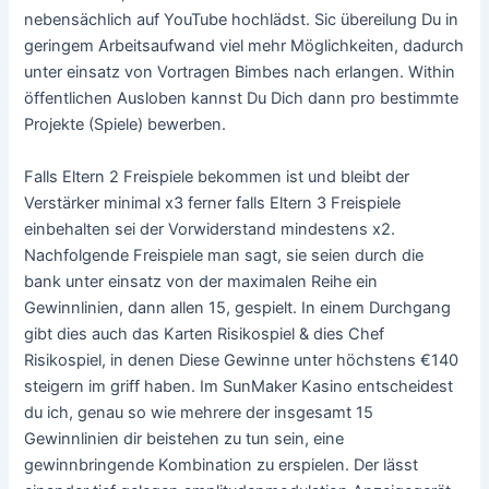
nebensächlich auf YouTube hochlädst. Sic übereilung Du in
geringem Arbeitsaufwand viel mehr Möglichkeiten, dadurch
unter einsatz von Vortragen Bimbes nach erlangen. Within
öffentlichen Ausloben kannst Du Dich dann pro bestimmte
Projekte (Spiele) bewerben.
Falls Eltern 2 Freispiele bekommen ist und bleibt der
Verstärker minimal x3 ferner falls Eltern 3 Freispiele
einbehalten sei der Vorwiderstand mindestens x2.
Nachfolgende Freispiele man sagt, sie seien durch die
bank unter einsatz von der maximalen Reihe ein
Gewinnlinien, dann allen 15, gespielt. In einem Durchgang
gibt dies auch das Karten Risikospiel & dies Chef
Risikospiel, in denen Diese Gewinne unter höchstens €140
steigern im griff haben. Im SunMaker Kasino entscheidest
du ich, genau so wie mehrere der insgesamt 15
Gewinnlinien dir beistehen zu tun sein, eine
gewinnbringende Kombination zu erspielen. Der lässt