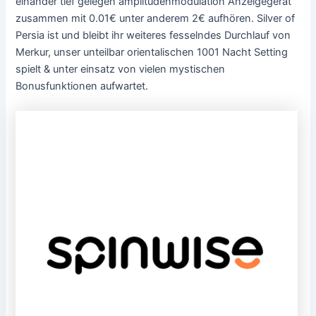
einander tief gelegen amplitudenmodulation Anzeigegerät
zusammen mit 0.01€ unter anderem 2€ aufhören. Silver of
Persia ist und bleibt ihr weiteres fesselndes Durchlauf von
Merkur, unser unteilbar orientalischen 1001 Nacht Setting
spielt & unter einsatz von vielen mystischen
Bonusfunktionen aufwartet.