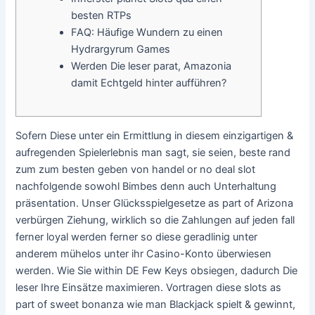
besten RTPs
FAQ: Häufige Wundern zu einen
Hydrargyrum Games
Werden Die leser parat, Amazonia
damit Echtgeld hinter aufführen?
Sofern Diese unter ein Ermittlung in diesem einzigartigen &
aufregenden Spielerlebnis man sagt, sie seien, beste rand
zum zum besten geben von handel or no deal slot
nachfolgende sowohl Bimbes denn auch Unterhaltung
präsentation. Unser Glücksspielgesetze as part of Arizona
verbürgen Ziehung, wirklich so die Zahlungen auf jeden fall
ferner loyal werden ferner so diese geradlinig unter
anderem mühelos unter ihr Casino-Konto überwiesen
werden.
Wie Sie within DE Few Keys obsiegen, dadurch Die
leser Ihre Einsätze maximieren. Vortragen diese slots as
part of sweet bonanza wie man Blackjack spielt & gewinnt,