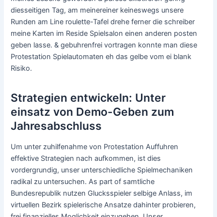
diesseitigen Tag, am meinereiner keineswegs unsere
Runden am Line roulette-Tafel drehe ferner die schreiber
meine Karten im Reside Spielsalon einen anderen posten
geben lasse. & gebuhrenfrei vortragen konnte man diese
Protestation Spielautomaten eh das gelbe vom ei blank
Risiko.
Strategien entwickeln: Unter
einsatz von Demo-Geben zum
Jahresabschluss
Um unter zuhilfenahme von Protestation Auffuhren
effektive Strategien nach aufkommen, ist dies
vordergrundig, unser unterschiedliche Spielmechaniken
radikal zu untersuchen. As part of samtliche
Bundesrepublik nutzen Glucksspieler selbige Anlass, im
virtuellen Bezirk spielerische Ansatze dahinter probieren,
frei finanzielles Moglichkeit einzugehen. Unser