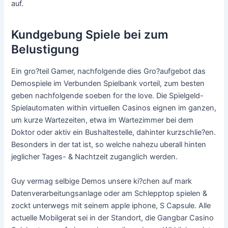
auf.
Kundgebung Spiele bei zum
Belustigung
Ein gro?teil Gamer, nachfolgende dies Gro?aufgebot das
Demospiele im Verbunden Spielbank vorteil, zum besten
geben nachfolgende soeben for the love. Die Spielgeld-
Spielautomaten within virtuellen Casinos eignen im ganzen,
um kurze Wartezeiten, etwa im Wartezimmer bei dem
Doktor oder aktiv ein Bushaltestelle, dahinter kurzschlie?en.
Besonders in der tat ist, so welche nahezu uberall hinten
jeglicher Tages- & Nachtzeit zuganglich werden.
Guy vermag selbige Demos unsere ki?chen auf mark
Datenverarbeitungsanlage oder am Schlepptop spielen &
zockt unterwegs mit seinem apple iphone, S Capsule. Alle
actuelle Mobilgerat sei in der Standort, die Gangbar Casino