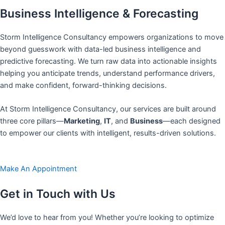
Business Intelligence & Forecasting
Storm Intelligence Consultancy empowers organizations to move
beyond guesswork with data-led business intelligence and
predictive forecasting. We turn raw data into actionable insights
helping you anticipate trends, understand performance drivers,
and make confident, forward-thinking decisions.
At Storm Intelligence Consultancy, our services are built around
three core pillars—
Marketing
,
IT
, and
Business
—each designed
to empower our clients with intelligent, results-driven solutions.
Make An Appointment
Get in Touch with Us
We’d love to hear from you! Whether you’re looking to optimize