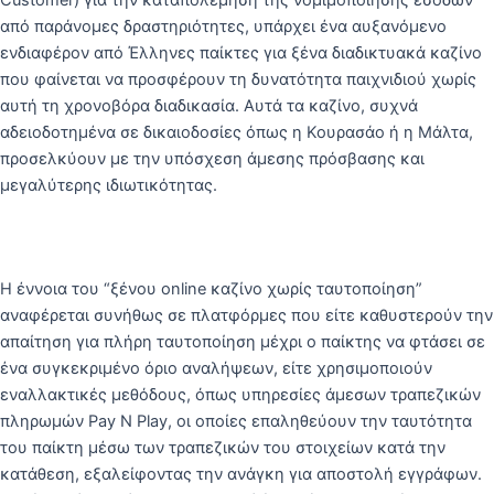
από παράνομες δραστηριότητες, υπάρχει ένα αυξανόμενο
ενδιαφέρον από Έλληνες παίκτες για ξένα διαδικτυακά καζίνο
που φαίνεται να προσφέρουν τη δυνατότητα παιχνιδιού χωρίς
αυτή τη χρονοβόρα διαδικασία. Αυτά τα καζίνο, συχνά
αδειοδοτημένα σε δικαιοδοσίες όπως η Κουρασάο ή η Μάλτα,
προσελκύουν με την υπόσχεση άμεσης πρόσβασης και
μεγαλύτερης ιδιωτικότητας.
Η έννοια του “ξένου online καζίνο χωρίς ταυτοποίηση”
αναφέρεται συνήθως σε πλατφόρμες που είτε καθυστερούν την
απαίτηση για πλήρη ταυτοποίηση μέχρι ο παίκτης να φτάσει σε
ένα συγκεκριμένο όριο αναλήψεων, είτε χρησιμοποιούν
εναλλακτικές μεθόδους, όπως υπηρεσίες άμεσων τραπεζικών
πληρωμών Pay N Play, οι οποίες επαληθεύουν την ταυτότητα
του παίκτη μέσω των τραπεζικών του στοιχείων κατά την
κατάθεση, εξαλείφοντας την ανάγκη για αποστολή εγγράφων.