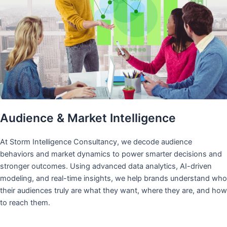
Audience & Market Intelligence
At Storm Intelligence Consultancy, we decode audience
behaviors and market dynamics to power smarter decisions and
stronger outcomes. Using advanced data analytics, AI-driven
modeling, and real-time insights, we help brands understand who
their audiences truly are what they want, where they are, and how
to reach them.​