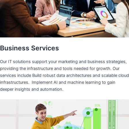
Business Services
Our IT solutions support your marketing and business strategies,
providing the infrastructure and tools needed for growth. Our
services include Build robust data architectures and scalable cloud
infrastructures. Implement AI and machine learning to gain
deeper insights and automation.