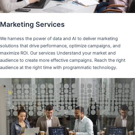
Marketing Services
We harness the power of data and AI to deliver marketing
solutions that drive performance, optimize campaigns, and
maximize ROI. Our services Understand your market and
audience to create more effective campaigns. Reach the right
audience at the right time with programmatic technology.