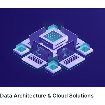
Data Architecture & Cloud Solutions