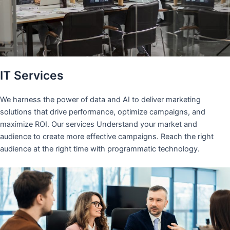
IT Services
We harness the power of data and AI to deliver marketing
solutions that drive performance, optimize campaigns, and
maximize ROI. Our services Understand your market and
audience to create more effective campaigns. Reach the right
audience at the right time with programmatic technology.