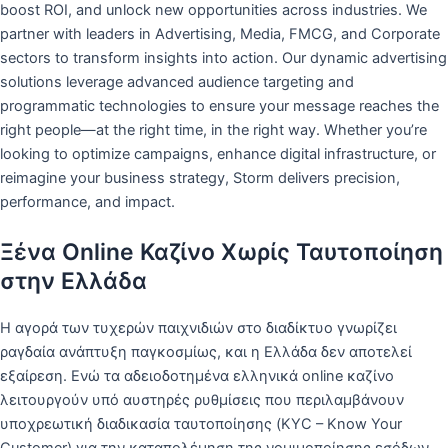
boost ROI, and unlock new opportunities across industries. We
partner with leaders in Advertising, Media, FMCG, and Corporate
sectors to transform insights into action. Our dynamic advertising
solutions leverage advanced audience targeting and
programmatic technologies to ensure your message reaches the
right people—at the right time, in the right way. Whether you’re
looking to optimize campaigns, enhance digital infrastructure, or
reimagine your business strategy, Storm delivers precision,
performance, and impact.
Ξένα Online Καζίνο Χωρίς Ταυτοποίηση
στην Ελλάδα
Η αγορά των τυχερών παιχνιδιών στο διαδίκτυο γνωρίζει
ραγδαία ανάπτυξη παγκοσμίως, και η Ελλάδα δεν αποτελεί
εξαίρεση. Ενώ τα αδειοδοτημένα ελληνικά online καζίνο
λειτουργούν υπό αυστηρές ρυθμίσεις που περιλαμβάνουν
υποχρεωτική διαδικασία ταυτοποίησης (KYC – Know Your
Customer) για την καταπολέμηση της νομιμοποίησης εσόδων