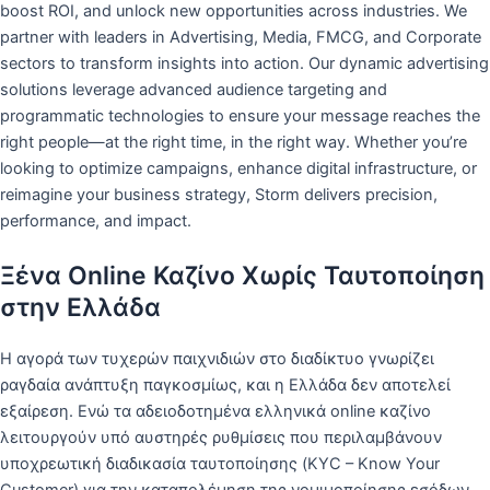
boost ROI, and unlock new opportunities across industries. We
partner with leaders in Advertising, Media, FMCG, and Corporate
sectors to transform insights into action. Our dynamic advertising
solutions leverage advanced audience targeting and
programmatic technologies to ensure your message reaches the
right people—at the right time, in the right way. Whether you’re
looking to optimize campaigns, enhance digital infrastructure, or
reimagine your business strategy, Storm delivers precision,
performance, and impact.
Ξένα Online Καζίνο Χωρίς Ταυτοποίηση
στην Ελλάδα
Η αγορά των τυχερών παιχνιδιών στο διαδίκτυο γνωρίζει
ραγδαία ανάπτυξη παγκοσμίως, και η Ελλάδα δεν αποτελεί
εξαίρεση. Ενώ τα αδειοδοτημένα ελληνικά online καζίνο
λειτουργούν υπό αυστηρές ρυθμίσεις που περιλαμβάνουν
υποχρεωτική διαδικασία ταυτοποίησης (KYC – Know Your
Customer) για την καταπολέμηση της νομιμοποίησης εσόδων