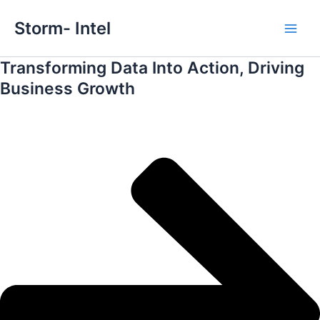
Skip
Storm- Intel
to
Main
content
Transforming Data Into Action, Driving
casino pay by phone bill
online casino no verification
paypal
Men
casino non uk
paysafe casino
websites not on gamban
Business Growth