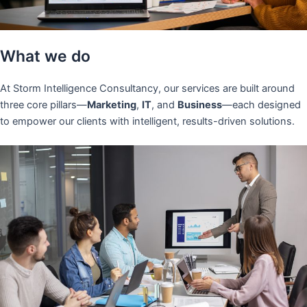
What we do
At Storm Intelligence Consultancy, our services are built around
three core pillars—
Marketing
,
IT
, and
Business
—each designed
to empower our clients with intelligent, results-driven solutions.