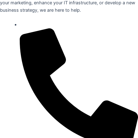
your marketing, enhance your IT infrastructure, or develop a new
business strategy, we are here to help.