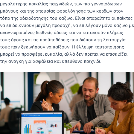
μεγαλύτερης ποικιλίας παιχνιδιών, των πιο γενναιόδωρων
μπόνους και της απουσίας φορολόγησης των κερδών στον
τόπο της αδειοδότησης του καζίνο. Είναι απαραίτητο οι παίκτες
να επιδεικνύουν μεγάλη προσοχή, να επιλέγουν μόνο καζίνο με
αναγνωρισμένες διεθνείς άδειες και να κατανοούν πλήρως
τους όρους και τις προϋποθέσεις που διέπουν τη λειτουργία
τους πριν ξεκινήσουν να παίζουν. Η έλλειψη ταυτοποίησης
μπορεί να προσφέρει ευκολία, αλλά δεν πρέπει να επισκιάζει
την ανάγκη για ασφάλεια και υπεύθυνο παιχνίδι.