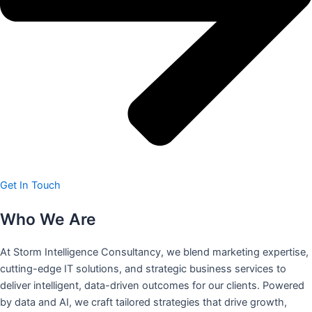
Get In Touch
Who We Are
At Storm Intelligence Consultancy, we blend marketing expertise,
cutting-edge IT solutions, and strategic business services to
deliver intelligent, data-driven outcomes for our clients. Powered
by data and AI, we craft tailored strategies that drive growth,