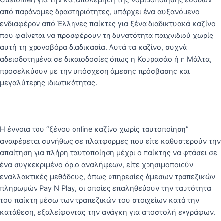
από παράνομες δραστηριότητες, υπάρχει ένα αυξανόμενο
ενδιαφέρον από Έλληνες παίκτες για ξένα διαδικτυακά καζίνο
που φαίνεται να προσφέρουν τη δυνατότητα παιχνιδιού χωρίς
αυτή τη χρονοβόρα διαδικασία. Αυτά τα καζίνο, συχνά
αδειοδοτημένα σε δικαιοδοσίες όπως η Κουρασάο ή η Μάλτα,
προσελκύουν με την υπόσχεση άμεσης πρόσβασης και
μεγαλύτερης ιδιωτικότητας.
Η έννοια του “ξένου online καζίνο χωρίς ταυτοποίηση”
αναφέρεται συνήθως σε πλατφόρμες που είτε καθυστερούν την
απαίτηση για πλήρη ταυτοποίηση μέχρι ο παίκτης να φτάσει σε
ένα συγκεκριμένο όριο αναλήψεων, είτε χρησιμοποιούν
εναλλακτικές μεθόδους, όπως υπηρεσίες άμεσων τραπεζικών
πληρωμών Pay N Play, οι οποίες επαληθεύουν την ταυτότητα
του παίκτη μέσω των τραπεζικών του στοιχείων κατά την
κατάθεση, εξαλείφοντας την ανάγκη για αποστολή εγγράφων.